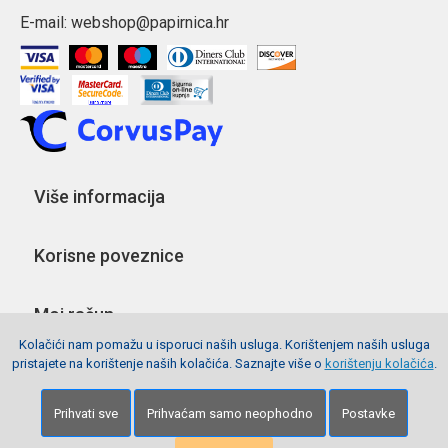
E-mail:
webshop@papirnica.hr
Više informacija
Korisne poveznice
Moj račun
Kolačići nam pomažu u isporuci naših usluga. Korištenjem naših usluga
pristajete na korištenje naših kolačića. Saznajte više o
korištenju kolačića
.
Pratite nas
Prihvati sve
Prihvaćam samo neophodno
Postavke
Copyright © 2026 Webshop Papirnica. Sva prava pridržana.
Izrada stranica