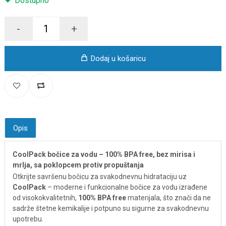
Dostupno
-
+
Dodaj u košaricu
Opis
CoolPack bočice za vodu – 100% BPA free, bez mirisa i
mrlja, sa poklopcem protiv propuštanja
Otkrijte savršenu bočicu za svakodnevnu hidrataciju uz
CoolPack
– moderne i funkcionalne bočice za vodu izrađene
od visokokvalitetnih,
100% BPA free
materijala, što znači da ne
sadrže štetne kemikalije i potpuno su sigurne za svakodnevnu
upotrebu.