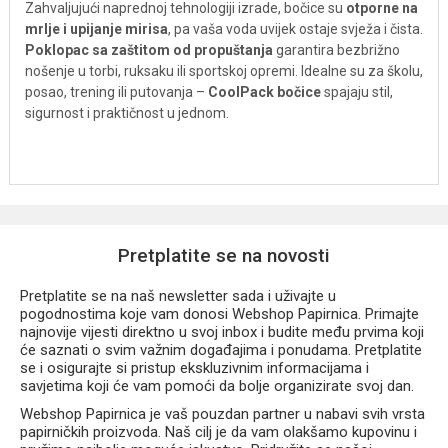
Zahvaljujući naprednoj tehnologiji izrade, bočice su
otporne na
mrlje i upijanje mirisa
, pa vaša voda uvijek ostaje svježa i čista.
Poklopac sa zaštitom od propuštanja
garantira bezbrižno
nošenje u torbi, ruksaku ili sportskoj opremi. Idealne su za školu,
posao, trening ili putovanja –
CoolPack bočice
spajaju stil,
sigurnost i praktičnost u jednom.
Pretplatite se na novosti
Pretplatite se na naš newsletter sada i uživajte u
pogodnostima koje vam donosi Webshop Papirnica. Primajte
najnovije vijesti direktno u svoj inbox i budite među prvima koji
će saznati o svim važnim događajima i ponudama. Pretplatite
se i osigurajte si pristup ekskluzivnim informacijama i
savjetima koji će vam pomoći da bolje organizirate svoj dan.
Webshop Papirnica je vaš pouzdan partner u nabavi svih vrsta
papirničkih proizvoda. Naš cilj je da vam olakšamo kupovinu i