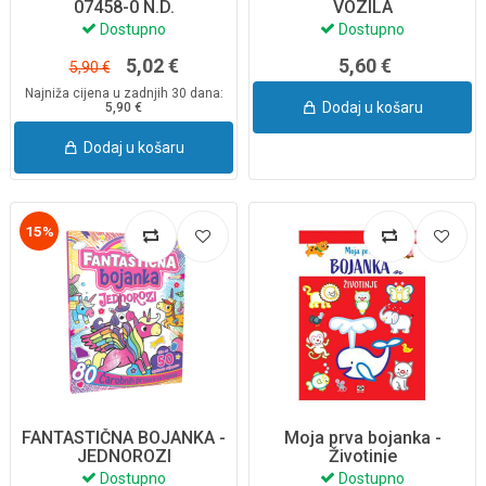
07458-0 N.D.
VOZILA
Dostupno
Dostupno
5,02 €
5,60 €
5,90 €
Najniža cijena u zadnjih 30 dana:
Dodaj u košaru
5,90 €
Dodaj u košaru
15%
FANTASTIČNA BOJANKA -
Moja prva bojanka -
JEDNOROZI
Životinje
Dostupno
Dostupno