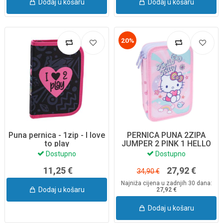
Dodaj u košaru
Dodaj u košaru
20%
Puna pernica - 1zip - I love
PERNICA PUNA 2ZIPA
to play
JUMPER 2 PINK 1 HELLO
KITTY F066025
Dostupno
Dostupno
11,25 €
27,92 €
34,90 €
Najniža cijena u zadnjih 30 dana:
Dodaj u košaru
27,92 €
Dodaj u košaru