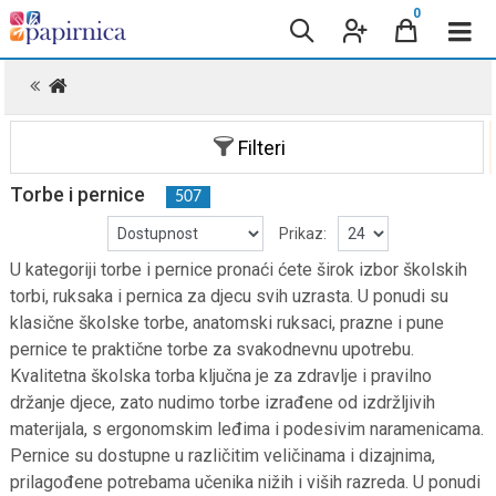
0
.
Filteri
Torbe i pernice
507
Prikaz:
U kategoriji torbe i pernice pronaći ćete širok izbor školskih
torbi, ruksaka i pernica za djecu svih uzrasta. U ponudi su
klasične školske torbe, anatomski ruksaci, prazne i pune
pernice te praktične torbe za svakodnevnu upotrebu.
Kvalitetna školska torba ključna je za zdravlje i pravilno
držanje djece, zato nudimo torbe izrađene od izdržljivih
materijala, s ergonomskim leđima i podesivim naramenicama.
Pernice su dostupne u različitim veličinama i dizajnima,
prilagođene potrebama učenika nižih i viših razreda. U ponudi