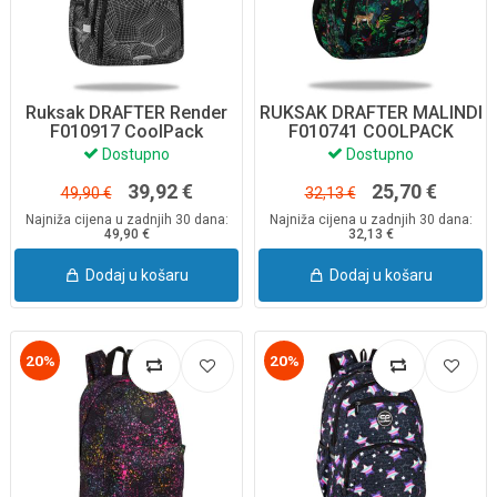
Ruksak DRAFTER Render
RUKSAK DRAFTER MALINDI
F010917 CoolPack
F010741 COOLPACK
Dostupno
Dostupno
39,92 €
25,70 €
49,90 €
32,13 €
Najniža cijena u zadnjih 30 dana:
Najniža cijena u zadnjih 30 dana:
49,90 €
32,13 €
Dodaj u košaru
Dodaj u košaru
20%
20%