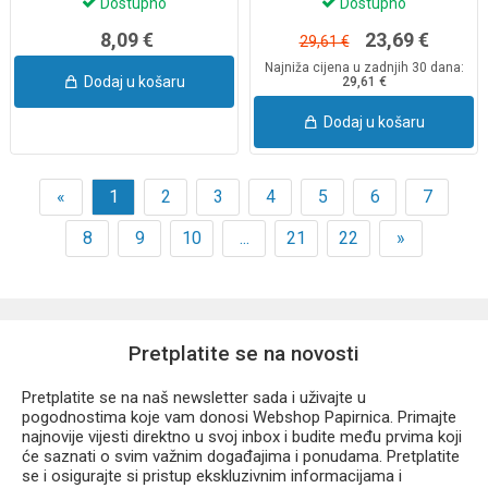
Dostupno
Dostupno
8,09 €
23,69 €
29,61 €
Najniža cijena u zadnjih 30 dana:
Dodaj u košaru
29,61 €
Dodaj u košaru
«
1
2
3
4
5
6
7
8
9
10
...
21
22
»
Pretplatite se na novosti
Pretplatite se na naš newsletter sada i uživajte u
pogodnostima koje vam donosi Webshop Papirnica. Primajte
najnovije vijesti direktno u svoj inbox i budite među prvima koji
će saznati o svim važnim događajima i ponudama. Pretplatite
se i osigurajte si pristup ekskluzivnim informacijama i