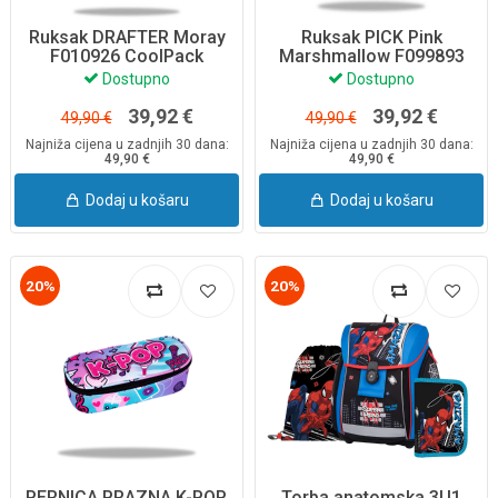
Ruksak DRAFTER Moray
Ruksak PICK Pink
F010926 CoolPack
Marshmallow F099893
CoolPack
Dostupno
Dostupno
39,92 €
39,92 €
49,90 €
49,90 €
Najniža cijena u zadnjih 30 dana:
Najniža cijena u zadnjih 30 dana:
49,90 €
49,90 €
Dodaj u košaru
Dodaj u košaru
20%
20%
PERNICA PRAZNA K-POP,
Torba anatomska 3U1