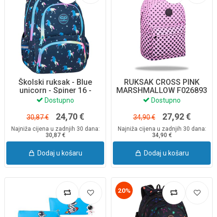
Školski ruksak - Blue
RUKSAK CROSS PINK
unicorn - Spiner 16 -
MARSHMALLOW F026893
F001670
COOLPACK
Dostupno
Dostupno
24,70 €
27,92 €
30,87 €
34,90 €
Najniža cijena u zadnjih 30 dana:
Najniža cijena u zadnjih 30 dana:
30,87 €
34,90 €
Dodaj u košaru
Dodaj u košaru
20%