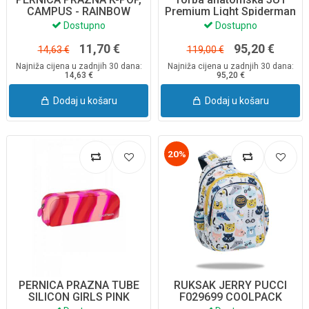
CAMPUS - RAINBOW
Premium Light Spiderman
F062037
0-90925X
Dostupno
Dostupno
11,70 €
95,20 €
14,63 €
119,00 €
Najniža cijena u zadnjih 30 dana:
Najniža cijena u zadnjih 30 dana:
14,63 €
95,20 €
Dodaj u košaru
Dodaj u košaru
20%
PERNICA PRAZNA TUBE
RUKSAK JERRY PUCCI
SILICON GIRLS PINK
F029699 COOLPACK
Z11771 COOLPACK