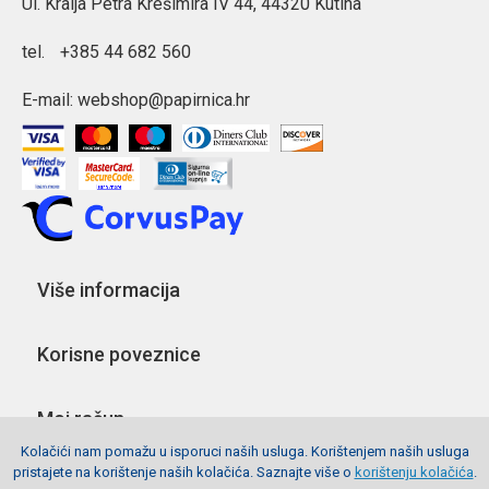
Ul. Kralja Petra Krešimira IV 44, 44320 Kutina
tel.
+385 44 682 560
E-mail:
webshop@papirnica.hr
Više informacija
Korisne poveznice
Moj račun
Kolačići nam pomažu u isporuci naših usluga. Korištenjem naših usluga
pristajete na korištenje naših kolačića. Saznajte više o
korištenju kolačića
.
Pratite nas