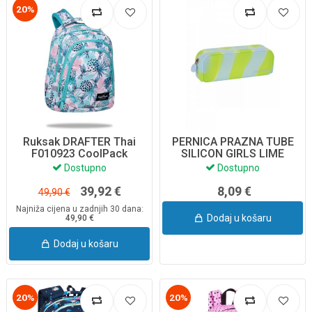
20%
Ruksak DRAFTER Thai
PERNICA PRAZNA TUBE
F010923 CoolPack
SILICON GIRLS LIME
Z11770 COOLPACK
Dostupno
Dostupno
39,92 €
8,09 €
49,90 €
Najniža cijena u zadnjih 30 dana:
Dodaj u košaru
49,90 €
Dodaj u košaru
20%
20%