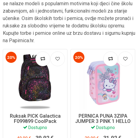
se nalaze modeli s popularnim motivima koji djeci čine školu
zabavnijom, ali i jednostavni, funkcionalni modeli za starije
učenike. Osim školskih torbi i pernica, ovdje možete pronaći i
ruksake za slobodno vrijeme te dodatnu školsku opremu.
Kupujte torbe i pernice online uz brzu dostavu i sigurnu kupnju
na Papirnica.hr.
20%
20%
Ruksak PICK Galactica
PERNICA PUNA 3ZIPA
F099899 CoolPack
JUMPER 3 PINK 1 HELLO
KITTY F067025
Dostupno
Dostupno
39,92 €
31,92 €