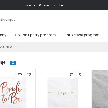
Početna
O nama
Kontakt
bby
Poklon i party program
Edukativni program
VJENČANJE
nje
8