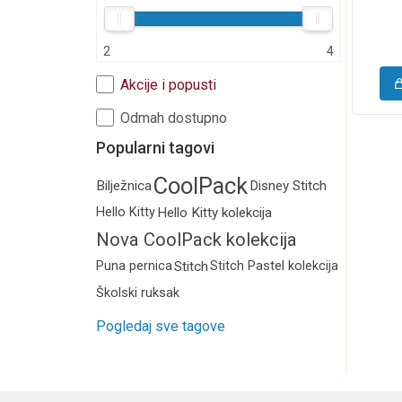
Božićni program
Torbe i pernice
2
4
Moda i putovanje
Akcije i popusti
Kalendari i rokovnici
Odmah dostupno
Edukativni program
Popularni tagovi
CoolPack
Bilježnica
Disney Stitch
Hello Kitty
Hello Kitty kolekcija
Nova CoolPack kolekcija
2026.
Puna pernica
Stitch
Stitch Pastel kolekcija
Školski ruksak
Pogledaj sve tagove