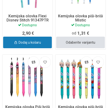
Kemijska olovka Flexi
Kemijska olovka piši-briši
Disney Stitch 91347PTR
Mistic
Dostupno
Dostupno
2,90 €
1,31 €
od
Odaberite varijantu
Dodaj u košaru
Kemijska olovka Piši briši
Kemijska olovka piši-briši