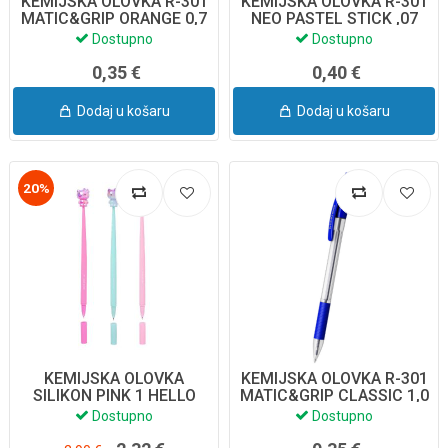
KEMIJSKA OLOVKA R-301
KEMIJSKA OLOVKA R-301
MATIC&GRIP ORANGE 0,7
NEO PASTEL STICK ,07
PLAVA 46762 ERICH K.
55380 ERICH KRAUSE
Dostupno
Dostupno
0,35 €
0,40 €
Dodaj u košaru
Dodaj u košaru
20%
KEMIJSKA OLOVKA
KEMIJSKA OLOVKA R-301
SILIKON PINK 1 HELLO
MATIC&GRIP CLASSIC 1,0
KITTY 10692PTR
PLAVA 46758 E.
Dostupno
Dostupno