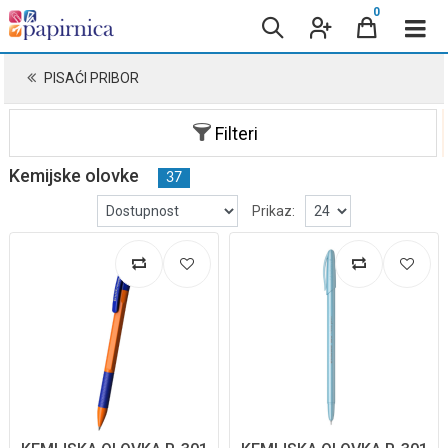
0
PISAĆI PRIBOR
Filteri
Kemijske olovke
37
Prikaz: