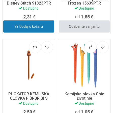
Disney Stitch 91323PTR
Frozen 15639PTR
Dostupno
Dostupno
2,31 €
1,85 €
od
Odaberite varijantu
Dodaj u košaru
PUCKATOR KEMIJSKA
Kemijska olovka Chic
OLOVKA PIŠI-BRIŠI S
životinje
UKRASOM CAPYBARA
Dostupno
Dostupno
SORT PEN284
2,50 €
1,05 €
od