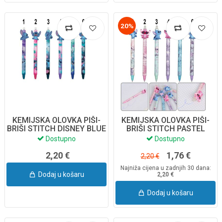
20%
KEMIJSKA OLOVKA PIŠI-
KEMIJSKA OLOVKA PIŠI-
BRIŠI STITCH DISNEY BLUE
BRIŠI STITCH PASTEL
54908PTR
DISNEY FASHION
Dostupno
Dostupno
78294PTR
2,20 €
1,76 €
2,20 €
Najniža cijena u zadnjih 30 dana:
Dodaj u košaru
2,20 €
Dodaj u košaru