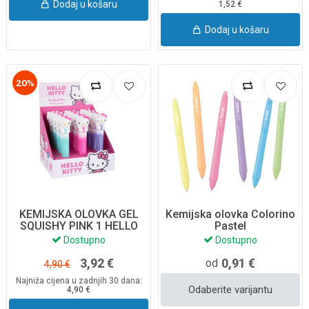
Dodaj u košaru
1,52 €
Dodaj u košaru
20%
KEMIJSKA OLOVKA GEL
Kemijska olovka Colorino
SQUISHY PINK 1 HELLO
Pastel
KITTY 10715PTR
Dostupno
Dostupno
3,92 €
0,91 €
od
4,90 €
Najniža cijena u zadnjih 30 dana:
Odaberite varijantu
4,90 €