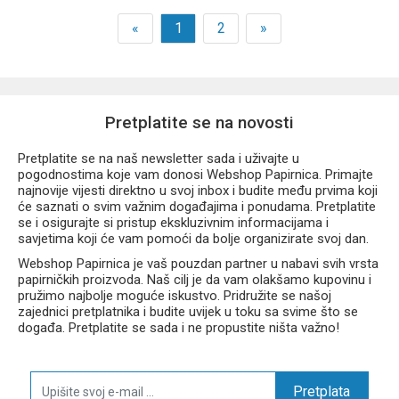
«
1
2
»
Pretplatite se na novosti
Pretplatite se na naš newsletter sada i uživajte u
pogodnostima koje vam donosi Webshop Papirnica. Primajte
najnovije vijesti direktno u svoj inbox i budite među prvima koji
će saznati o svim važnim događajima i ponudama. Pretplatite
se i osigurajte si pristup ekskluzivnim informacijama i
savjetima koji će vam pomoći da bolje organizirate svoj dan.
Webshop Papirnica je vaš pouzdan partner u nabavi svih vrsta
papirničkih proizvoda. Naš cilj je da vam olakšamo kupovinu i
pružimo najbolje moguće iskustvo. Pridružite se našoj
zajednici pretplatnika i budite uvijek u toku sa svime što se
događa. Pretplatite se sada i ne propustite ništa važno!
Pretplata