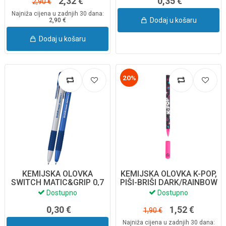
2,32 €
0,35 €
2,90 €
Najniža cijena u zadnjih 30 dana:
Dodaj u košaru
2,90 €
Dodaj u košaru
20%
KEMIJSKA OLOVKA
KEMIJSKA OLOVKA K-POP,
SWITCH MATIC&GRIP 0,7
PIŠI-BRIŠI DARK/RAINBOW
61273 E.
27546CP
Dostupno
Dostupno
0,30 €
1,52 €
1,90 €
Najniža cijena u zadnjih 30 dana: