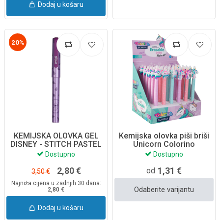
Dodaj u košaru
20%
KEMIJSKA OLOVKA GEL
Kemijska olovka piši briši
DISNEY - STITCH PASTEL
Unicorn Colorino
75286PTR
Dostupno
Dostupno
2,80 €
1,31 €
od
3,50 €
Najniža cijena u zadnjih 30 dana:
Odaberite varijantu
2,80 €
Dodaj u košaru