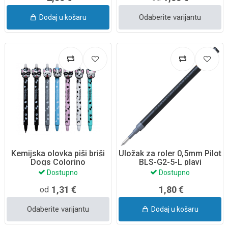
Odaberite varijantu
Dodaj u košaru
Kemijska olovka piši briši
Uložak za roler 0,5mm Pilot
Dogs Colorino
BLS-G2-5-L plavi
Dostupno
Dostupno
1,31 €
1,80 €
od
Odaberite varijantu
Dodaj u košaru