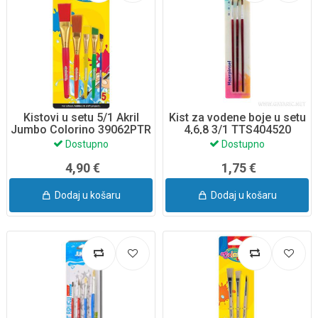
Kistovi u setu 5/1 Akril
Kist za vodene boje u setu
Jumbo Colorino 39062PTR
4,6,8 3/1 TTS404520
Dostupno
Dostupno
4,90 €
1,75 €
Dodaj u košaru
Dodaj u košaru