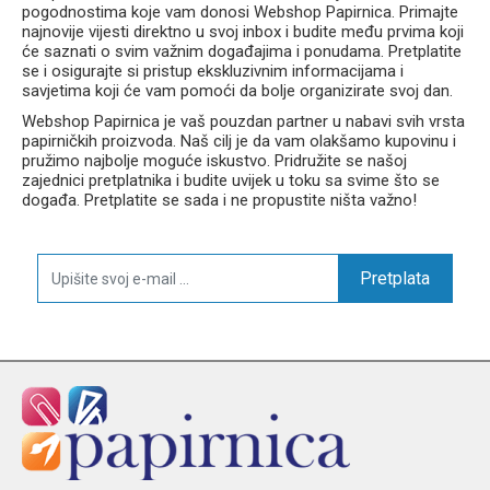
pogodnostima koje vam donosi Webshop Papirnica. Primajte
najnovije vijesti direktno u svoj inbox i budite među prvima koji
će saznati o svim važnim događajima i ponudama. Pretplatite
se i osigurajte si pristup ekskluzivnim informacijama i
savjetima koji će vam pomoći da bolje organizirate svoj dan.
Webshop Papirnica je vaš pouzdan partner u nabavi svih vrsta
papirničkih proizvoda. Naš cilj je da vam olakšamo kupovinu i
pružimo najbolje moguće iskustvo. Pridružite se našoj
zajednici pretplatnika i budite uvijek u toku sa svime što se
događa. Pretplatite se sada i ne propustite ništa važno!
Pretplata