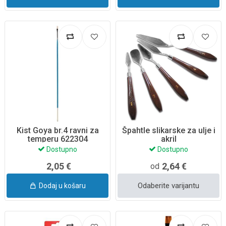
Kist Goya br.4 ravni za
Špahtle slikarske za ulje i
temperu 622304
akril
Dostupno
Dostupno
2,05 €
2,64 €
od
Odaberite varijantu
Dodaj u košaru