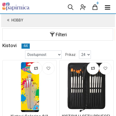
0
HOBBY
Filteri
Kistovi
44
Prikaz: