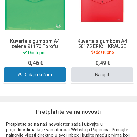
Kuverta s gumbom A4
Kuverta s gumbom A4
zelena 91170 Forofis
50175 ERICH KRAUSE
Nedostupno
Dostupno
0,46 €
0,49 €
Na upit
Dodaj u košaru
Pretplatite se na novosti
Pretplatite se na naš newsletter sada i uživajte u
pogodnostima koje vam donosi Webshop Papirnica. Primajte
najnovije vijesti direktno u svoj inbox i budite među prvima koji