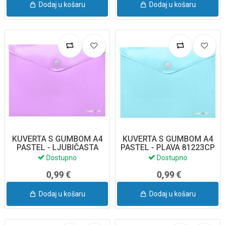
Dodaj u košaru
Dodaj u košaru
KUVERTA S GUMBOM A4
KUVERTA S GUMBOM A4
PASTEL - LJUBIČASTA
PASTEL - PLAVA 81223CP
81193CP
Dostupno
Dostupno
0,99 €
0,99 €
Dodaj u košaru
Dodaj u košaru