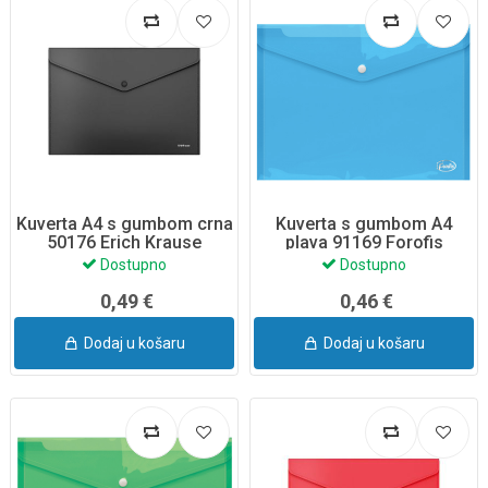
Kuverta A4 s gumbom crna
Kuverta s gumbom A4
50176 Erich Krause
plava 91169 Forofis
Dostupno
Dostupno
0,49 €
0,46 €
Dodaj u košaru
Dodaj u košaru