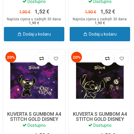
15123PTR
15116PTR
Dostupno
Dostupno
1,52 €
1,52 €
1,90 €
1,90 €
Najniža cijena u zadnjih 30 dana:
Najniža cijena u zadnjih 30 dana:
1,90 €
1,90 €
Dodaj u košaru
Dodaj u košaru
20%
20%
KUVERTA S GUMBOM A4
KUVERTA S GUMBOM A4
STITCH GOLD DISNEY
STITCH GOLD DISNEY
01218PTR
01201PTR
Dostupno
Dostupno