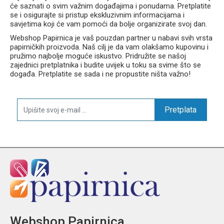
će saznati o svim važnim događajima i ponudama. Pretplatite
se i osigurajte si pristup ekskluzivnim informacijama i
savjetima koji će vam pomoći da bolje organizirate svoj dan.
Webshop Papirnica je vaš pouzdan partner u nabavi svih vrsta
papirničkih proizvoda. Naš cilj je da vam olakšamo kupovinu i
pružimo najbolje moguće iskustvo. Pridružite se našoj
zajednici pretplatnika i budite uvijek u toku sa svime što se
događa. Pretplatite se sada i ne propustite ništa važno!
Pretplata
Webshop Papirnica