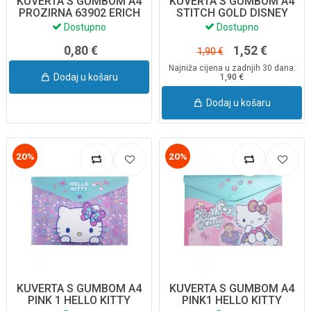
KUVERTA S GUMBOM A4
KUVERTA S GUMBOM A4
PROZIRNA 63902 ERICH
STITCH GOLD DISNEY
KRAUSE
01195PTR
Dostupno
Dostupno
0,80 €
1,52 €
1,90 €
Najniža cijena u zadnjih 30 dana:
Dodaj u košaru
1,90 €
Dodaj u košaru
20%
20%
KUVERTA S GUMBOM A4
KUVERTA S GUMBOM A4
PINK 1 HELLO KITTY
PINK1 HELLO KITTY