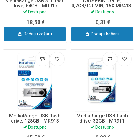
MediaRange USB 3.0 flash
DVD-PRINTABLE,
drive, 64GB - MR917
4,7GB/120MIN, 16X MR413-
SHRINK, MEDIARANGE
Dostupno
Dostupno
18,50 €
0,31 €
Dodaj u košaru
Dodaj u košaru
MediaRange USB flash
MediaRange USB flash
drive, 128GB - MR913
drive, 32GB - MR911
Dostupno
Dostupno