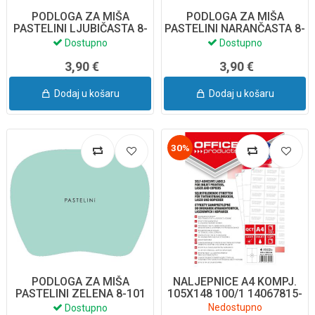
PODLOGA ZA MIŠA
PODLOGA ZA MIŠA
PASTELINI LJUBIČASTA 8-
PASTELINI NARANČASTA 8-
106
107
Dostupno
Dostupno
3,90 €
3,90 €
Dodaj u košaru
Dodaj u košaru
30%
PODLOGA ZA MIŠA
NALJEPNICE A4 KOMPJ.
PASTELINI ZELENA 8-101
105X148 100/1 14067815-
14 OFF. PROD.
Nedostupno
Dostupno