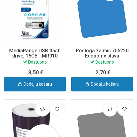
MediaRange USB flash
Podloga za miš 705220
drive, 16GB - MR910
Economy plava
Dostupno
Dostupno
8,50 €
2,70 €
Dodaj u košaru
Dodaj u košaru