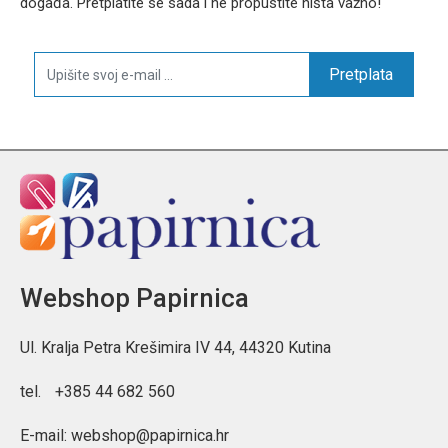
događa. Pretplatite se sada i ne propustite ništa važno!
Pretplata
Webshop Papirnica
Ul. Kralja Petra Krešimira IV 44, 44320 Kutina
tel.
+385 44 682 560
E-mail:
webshop@papirnica.hr