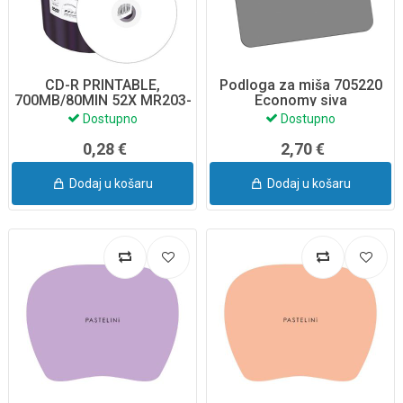
CD-R PRINTABLE,
Podloga za miša 705220
700MB/80MIN 52X MR203-
Economy siva
SHRINK, MEDIARANGE
Dostupno
Dostupno
0,28 €
2,70 €
Dodaj u košaru
Dodaj u košaru