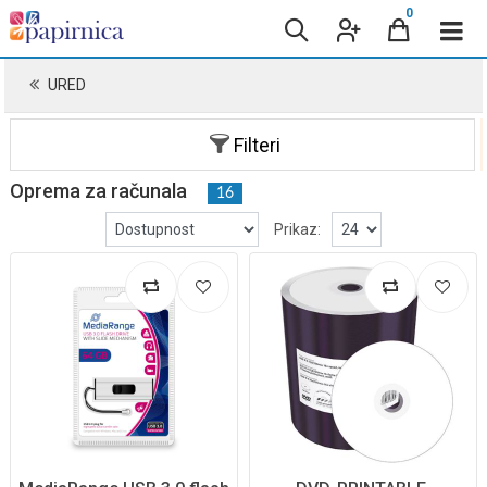
0
URED
Filteri
Oprema za računala
16
Prikaz: