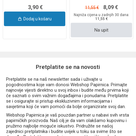
3,90 €
8,09 €
11,55 €
Najniža cijena u zadnjih 30 dana:
Dodaj u košaru
11,55 €
Na upit
Pretplatite se na novosti
Pretplatite se na naš newsletter sada i uživajte u
pogodnostima koje vam donosi Webshop Papirnica. Primajte
najnovije vijesti direktno u svoj inbox i budite među prvima koji
će saznati o svim važnim događajima i ponudama. Pretplatite
se i osigurajte si pristup ekskluzivnim informacijama i
savjetima koji će vam pomoći da bolje organizirate svoj dan.
Webshop Papirnica je vaš pouzdan partner u nabavi svih vrsta
papirničkih proizvoda. Naš cilj je da vam olakšamo kupovinu i
pružimo najbolje moguće iskustvo. Pridružite se našoj
zajednici pretplatnika i budite uvijek u toku sa svime što se