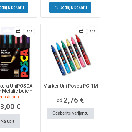
odaj u košaru
Dodaj u košaru
rkera UniPOSCA
Marker Uni Posca PC-1M
 Metalic boje –
8/1
edostupno
2,76 €
od
3,00 €
Odaberite varijantu
Na upit