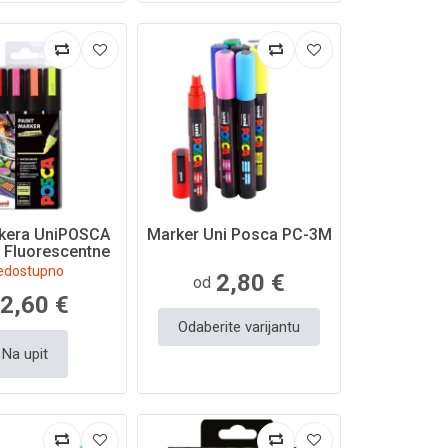
rkera UniPOSCA
Marker Uni Posca PC-3M
 Fluorescentne
oje - 4/1
edostupno
2,80 €
od
2,60 €
Odaberite varijantu
Na upit