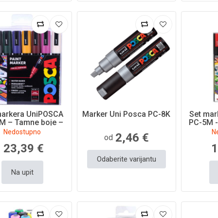
markera UniPOSCA
Marker Uni Posca PC-8K
Set ma
M – Tamne boje –
PC-5M -
8/1
b
Nedostupno
N
2,46 €
od
23,39 €
1
Odaberite varijantu
Na upit