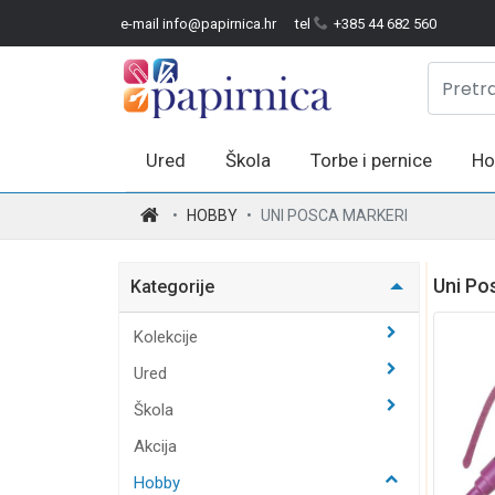
e-mail info@papirnica.hr
tel
+385 44 682 560
Ured
Škola
Torbe i pernice
Ho
.
HOBBY
UNI POSCA MARKERI
Uni Po
Kategorije
Kolekcije
Ured
Škola
Akcija
Hobby