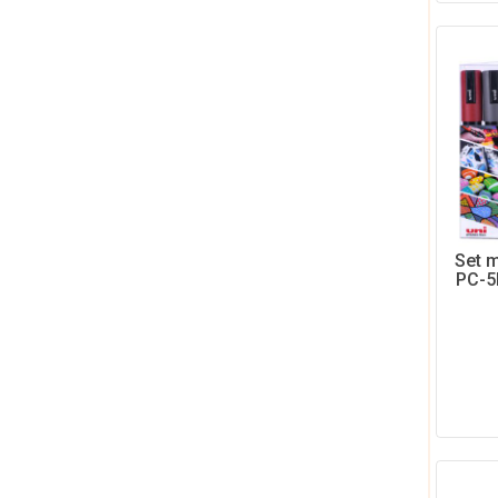
Set 
PC-5