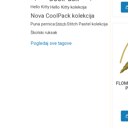
Raspberry
Hello Kitty
Hello Kitty kolekcija
Roza
Nova CoolPack kolekcija
Silver
2026.
Puna pernica
Stitch
Stitch Pastel kolekcija
Smeđa
Školski ruksak
Straw yellow
Pogledaj sve tagove
Sunshine yellow
Zelena
Žuta
FLOM