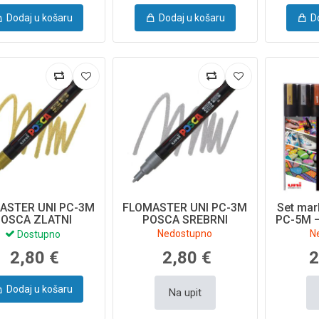
Dodaj u košaru
Dodaj u košaru
D
ASTER UNI PC-3M
FLOMASTER UNI PC-3M
Set ma
POSCA ZLATNI
POSCA SREBRNI
PC-5M –
Nedostupno
N
Dostupno
2,80 €
2,80 €
2
Dodaj u košaru
Na upit