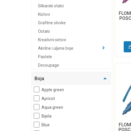
Slikarski stalci
FLOM
Kistovi
POSC
Grafitne olovke
Ostalo
Kreativni setovi
Akrilne i uljene boje
Pastele
Decoupage
Ljepila
Boja
Gliteri
Apple green
Dekomaterijali
Apricot
Papiri i blokovi za slikanje
Aqua green
Platna
Uni Posca markeri
Bijela
FLOM
Dječji program
Blue
POSC