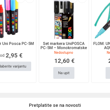
r Uni Posca PC-5M
Set markera UniPOSCA
FLOM. U
PC-5M – Monokromatske
AQ
boje – 4/1
Nedostupno
N
2,95 €
od
12,60 €
aberite varijantu
Na upit
Pretplatite se na novosti