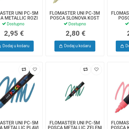
ASTER UNI PC-5M
FLOMASTER UNI PC-3M
FLOMAS
A METALLIC ROZI
POSCA SLONOVA KOST
POS
IVORY
Dostupno
Dostupno
2,95 €
2,80 €
Dodaj u košaru
Dodaj u košaru
D
ASTER UNI PC-5M
FLOMASTER UNI PC-5M
FLOMAS
A METALLIC PLAVI
POSCA METALLIC ZELENI
POSCA 