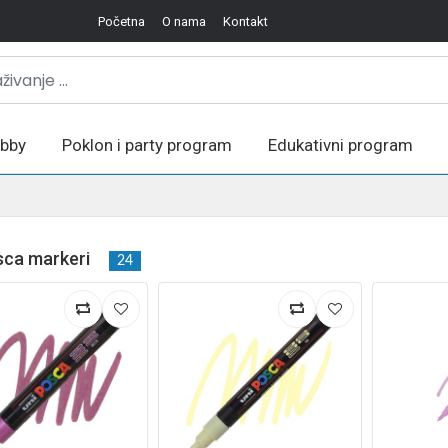
Početna
O nama
Kontakt
bby
Poklon i party program
Edukativni program
sca markeri
24