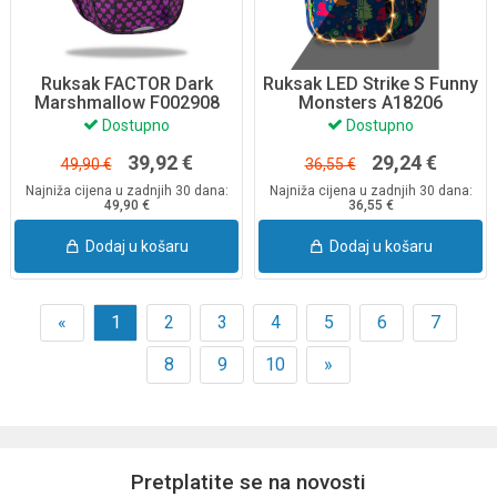
Ruksak FACTOR Dark
Ruksak LED Strike S Funny
Marshmallow F002908
Monsters A18206
CoolPack
CoolPack
Dostupno
Dostupno
39,92 €
29,24 €
49,90 €
36,55 €
Najniža cijena u zadnjih 30 dana:
Najniža cijena u zadnjih 30 dana:
49,90 €
36,55 €
Dodaj u košaru
Dodaj u košaru
«
1
2
3
4
5
6
7
8
9
10
»
Pretplatite se na novosti