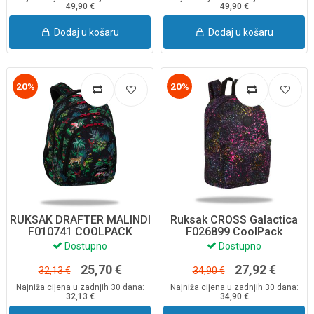
49,90 €
49,90 €
Dodaj u košaru
Dodaj u košaru
20%
20%
RUKSAK DRAFTER MALINDI
Ruksak CROSS Galactica
F010741 COOLPACK
F026899 CoolPack
Dostupno
Dostupno
25,70 €
27,92 €
32,13 €
34,90 €
Najniža cijena u zadnjih 30 dana:
Najniža cijena u zadnjih 30 dana:
32,13 €
34,90 €