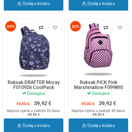
Dodaj u košaru
Dodaj u košaru
20%
20%
Ruksak DRAFTER Moray
Ruksak PICK Pink
F010926 CoolPack
Marshmallow F099893
CoolPack
Dostupno
Dostupno
39,92 €
39,92 €
49,90 €
49,90 €
Najniža cijena u zadnjih 30 dana:
Najniža cijena u zadnjih 30 dana:
49,90 €
49,90 €
Dodaj u košaru
Dodaj u košaru