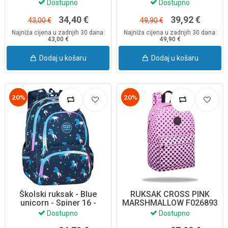
Dostupno
Dostupno
34,40 €
39,92 €
43,00 €
49,90 €
Najniža cijena u zadnjih 30 dana:
Najniža cijena u zadnjih 30 dana:
43,00 €
49,90 €
Dodaj u košaru
Dodaj u košaru
20%
20%
Školski ruksak - Blue
RUKSAK CROSS PINK
unicorn - Spiner 16 -
MARSHMALLOW F026893
F001670
COOLPACK
Dostupno
Dostupno