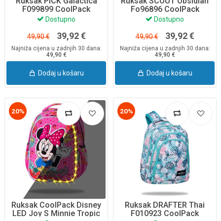
Ruksak PICK Galactica
Ruksak SCOUT Obsidian
F099899 CoolPack
Fo96896 CoolPack
Dostupno
Dostupno
39,92 €
39,92 €
49,90 €
49,90 €
Najniža cijena u zadnjih 30 dana:
Najniža cijena u zadnjih 30 dana:
49,90 €
49,90 €
Dodaj u košaru
Dodaj u košaru
20%
20%
Ruksak CoolPack Disney
Ruksak DRAFTER Thai
LED Joy S Minnie Tropic
F010923 CoolPack