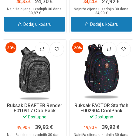
24,70 €
27,92 €
30,87 €
34,90 €
Najniža cijena u zadnjih 30 dana:
Najniža cijena u zadnjih 30 dana:
30,87 €
34,90 €
Dodaj u košaru
Dodaj u košaru
20%
20%
Ruksak DRAFTER Render
Ruksak FACTOR Starfish
F010917 CoolPack
F002904 CoolPack
Dostupno
Dostupno
39,92 €
39,92 €
49,90 €
49,90 €
Najniža cijena u zadnjih 30 dana:
Najniža cijena u zadnjih 30 dana: