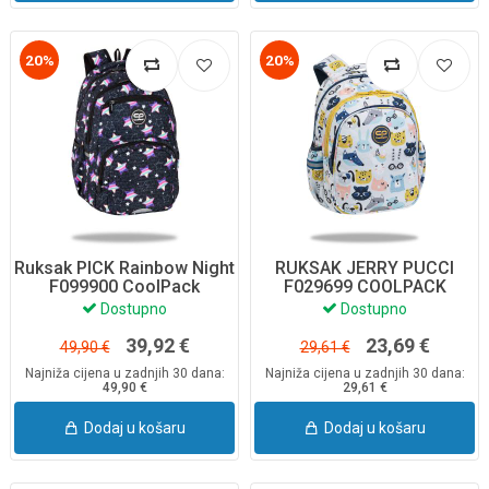
20%
20%
Ruksak PICK Rainbow Night
RUKSAK JERRY PUCCI
F099900 CoolPack
F029699 COOLPACK
Dostupno
Dostupno
39,92 €
23,69 €
49,90 €
29,61 €
Najniža cijena u zadnjih 30 dana:
Najniža cijena u zadnjih 30 dana:
49,90 €
29,61 €
Dodaj u košaru
Dodaj u košaru