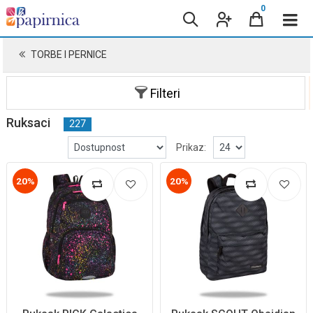
0
TORBE I PERNICE
Filteri
Ruksaci
227
Prikaz:
20%
20%