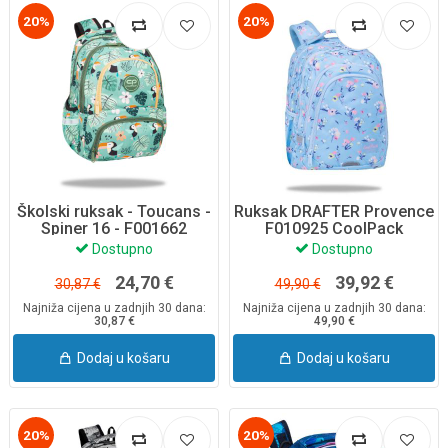
20%
20%
Školski ruksak - Toucans -
Ruksak DRAFTER Provence
Spiner 16 - F001662
F010925 CoolPack
Dostupno
Dostupno
24,70 €
39,92 €
30,87 €
49,90 €
Najniža cijena u zadnjih 30 dana:
Najniža cijena u zadnjih 30 dana:
30,87 €
49,90 €
Dodaj u košaru
Dodaj u košaru
20%
20%