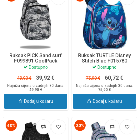
Ruksak PICK Sand surf
Ruksak TURTLE Disney
F099891 CoolPack
Stitch Blue F015780
CoolPack
Dostupno
Dostupno
39,92 €
60,72 €
49,90 €
75,90 €
Najniža cijena u zadnjih 30 dana:
Najniža cijena u zadnjih 30 dana:
49,90 €
75,90 €
Dodaj u košaru
Dodaj u košaru
40%
20%