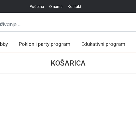
Početna
O nama
Kontakt
bby
Poklon i party program
Edukativni program
KOŠARICA