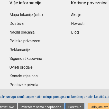
Više informacija
Korisne poveznice
Mapa lokacije (site)
Akcije
Dostava
Novosti
Načini plaćanja
Blog
Politika privatnosti
Reklamacije
Sigurnost kupovine
Uvjeti prodaje
Kontaktirajte nas
Postavke privola
ših usluga. Korištenjem naših usluga pristajete na korištenje naših kolačića. 
Izrada stranica
Net plus d.o.o.
rihvati sve
Prihvaćam samo neophodno
Postavke
Odbijam sve