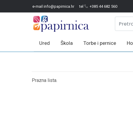
e-mail info@papirnica.hr
tel
+385 44 682 560
Ured
Škola
Torbe i pernice
Ho
Prazna lista.