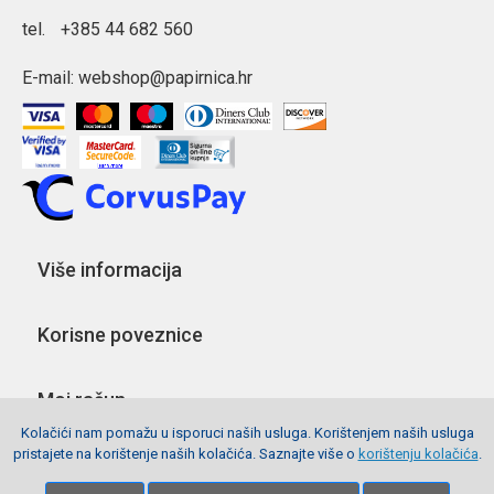
tel.
+385 44 682 560
E-mail:
webshop@papirnica.hr
Više informacija
Korisne poveznice
Moj račun
Kolačići nam pomažu u isporuci naših usluga. Korištenjem naših usluga
pristajete na korištenje naših kolačića. Saznajte više o
korištenju kolačića
.
Pratite nas