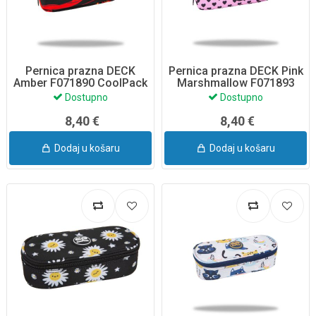
Pernica prazna DECK
Pernica prazna DECK Pink
Amber F071890 CoolPack
Marshmallow F071893
CoolPack
Dostupno
Dostupno
8,40 €
8,40 €
Dodaj u košaru
Dodaj u košaru