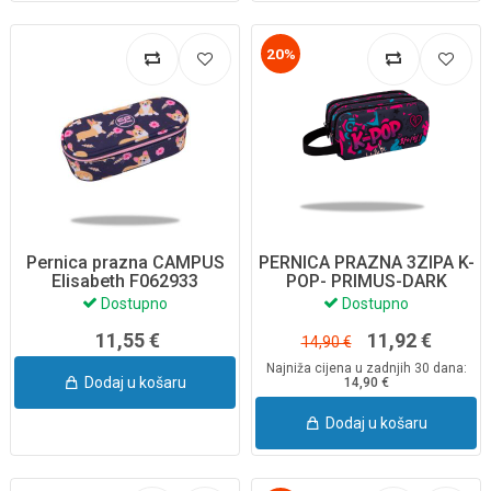
20%
Pernica prazna CAMPUS
PERNICA PRAZNA 3ZIPA K-
Elisabeth F062933
POP- PRIMUS-DARK
CoolPack
F060036
Dostupno
Dostupno
11,55 €
11,92 €
14,90 €
Najniža cijena u zadnjih 30 dana:
Dodaj u košaru
14,90 €
Dodaj u košaru