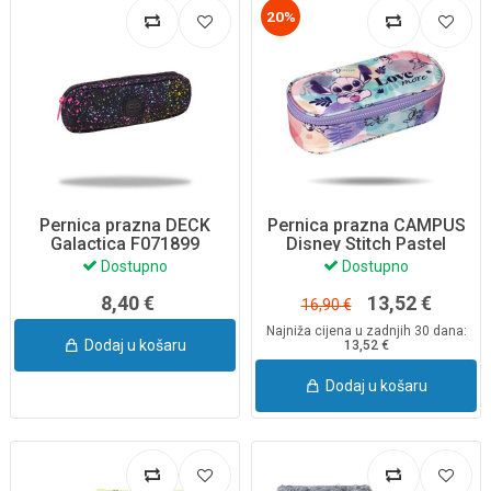
20%
Pernica prazna DECK
Pernica prazna CAMPUS
Galactica F071899
Disney Stitch Pastel
CoolPack
F062885 CoolPack
Dostupno
Dostupno
8,40 €
13,52 €
16,90 €
Najniža cijena u zadnjih 30 dana:
Dodaj u košaru
13,52 €
Dodaj u košaru