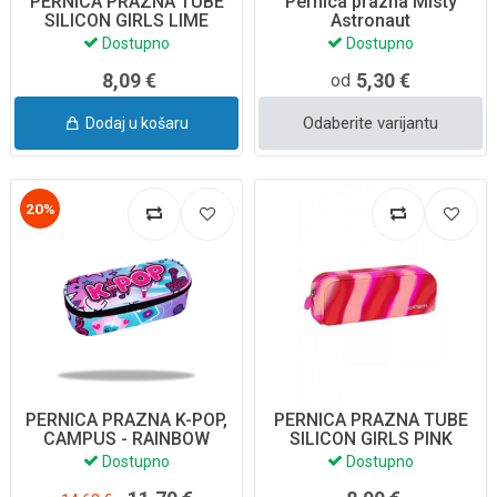
PERNICA PRAZNA TUBE
Pernica prazna Misty
SILICON GIRLS LIME
Astronaut
Z11770 COOLPACK
Dostupno
Dostupno
8,09 €
5,30 €
od
Odaberite varijantu
Dodaj u košaru
20%
PERNICA PRAZNA K-POP,
PERNICA PRAZNA TUBE
CAMPUS - RAINBOW
SILICON GIRLS PINK
F062037
Z11771 COOLPACK
Dostupno
Dostupno