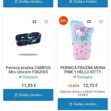
Dodaj u košaru
Dodaj u košaru
20%
Pernica prazna CAMPUS
PERNICA PRAZNA MONA
Mrs Unicorn F062935
PINK 1 HELLO KITTY
CoolPack
F143025
Dostupno
Dostupno
11,55 €
12,72 €
15,90 €
Najniža cijena u zadnjih 30 dana:
Dodaj u košaru
15,90 €
Dodaj u košaru