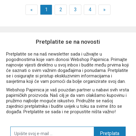
«
1
2
3
4
»
Pretplatite se na novosti
Pretplatite se na naš newsletter sada i uživajte u
pogodnostima koje vam donosi Webshop Papirnica. Primajte
najnovije vijesti direktno u svoj inbox i budite među prvima koji
će saznati o svim važnim događajima i ponudama. Pretplatite
se i osigurajte si pristup ekskluzivnim informacijama i
savjetima koji će vam pomoći da bolje organizirate svoj dan.
Webshop Papirnica je vaš pouzdan partner u nabavi svih vrsta
papirničkih proizvoda. Naš cilj je da vam olakšamo kupovinu i
pružimo najbolje moguće iskustvo. Pridružite se našoj
zajednici pretplatnika i budite uvijek u toku sa svime što se
događa. Pretplatite se sada i ne propustite ništa važno!
Pretplata