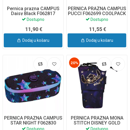
Pernica prazna CAMPUS
PERNICA PRAZNA CAMPUS
Daisy Black F062817
PUCCI F062699 COOLPACK
CoolPack
Dostupno
Dostupno
11,90 €
11,55 €
Dodaj u košaru
Dodaj u košaru
20%
PERNICA PRAZNA CAMPUS
PERNICA PRAZNA MONA
STAR NIGHT F062830
STITCH DISNEY GOLD
COOLPACK
F143948
Dostupno
Dostupno