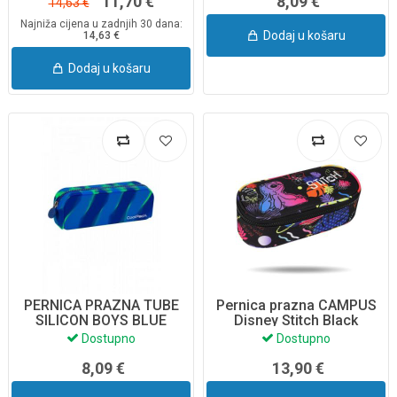
11,70 €
8,09 €
14,63 €
Najniža cijena u zadnjih 30 dana:
Dodaj u košaru
14,63 €
Dodaj u košaru
PERNICA PRAZNA TUBE
Pernica prazna CAMPUS
SILICON BOYS BLUE
Disney Stitch Black
Z11772 COOLPACK
F062886 CoolPack
Dostupno
Dostupno
8,09 €
13,90 €