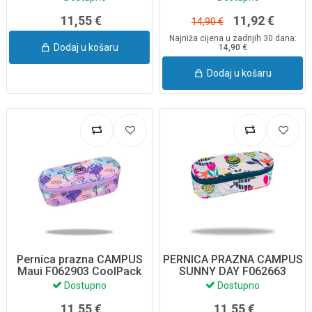
11,55 €
11,92 €
14,90 €
Najniža cijena u zadnjih 30 dana:
Dodaj u košaru
14,90 €
Dodaj u košaru
Pernica prazna CAMPUS
PERNICA PRAZNA CAMPUS
Maui F062903 CoolPack
SUNNY DAY F062663
COOLPACK
Dostupno
Dostupno
11,55 €
11,55 €