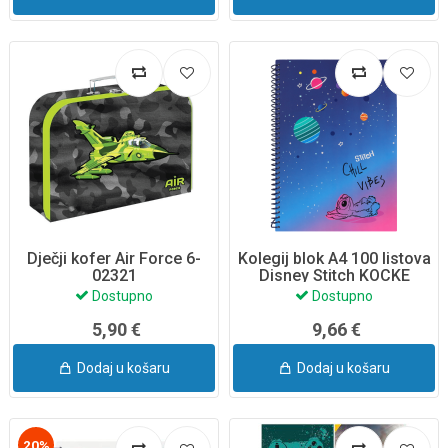
Dječji kofer Air Force 6-
Kolegij blok A4 100 listova
02321
Disney Stitch KOCKE
91484PTR
Dostupno
Dostupno
5,90 €
9,66 €
Dodaj u košaru
Dodaj u košaru
20%