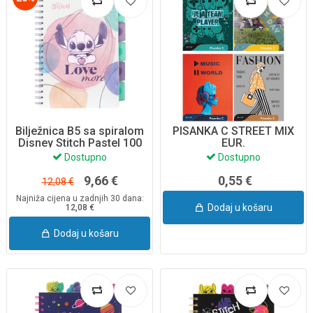
Bilježnica B5 sa spiralom
PISANKA C STREET MIX
Disney Stitch Pastel 100
EUR.
listova 74975PTR
Dostupno
Dostupno
9,66 €
0,55 €
12,08 €
Najniža cijena u zadnjih 30 dana:
Dodaj u košaru
12,08 €
Dodaj u košaru