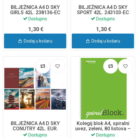
BILJEŽNICA A4 D SKY
BILJEŽNICA A4 D SKY
GIRLS 42L. 238136-EC
SPORT 42L. 243103-EC
Dostupno
Dostupno
1,30 €
1,30 €
Dodaj u košaru
Dodaj u košaru
BILJEŽNICA A4 D SKY
Kolegij blok A4, spiralni
CONUTRY 42L. EUR.
uvez, zeleni, 80 listova –
248083-EC
Office Product (16058111-
Dostupno
Dostupno