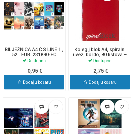
BILJEŽNICA A4 Č S LINE 1 ,
Kolegij blok A4, spiralni
52L EUR. 231890-EC
uvez, bordo, 80 listova –
Office Product (16058211-
Dostupno
Dostupno
99)
0,95 €
2,75 €
Dodaj u košaru
Dodaj u košaru