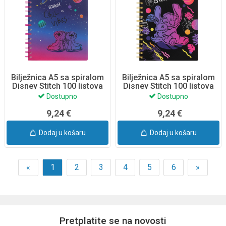
Bilježnica A5 sa spiralom
Bilježnica A5 sa spiralom
Disney Stitch 100 listova
Disney Stitch 100 listova
91736PTR
91743PTR
Dostupno
Dostupno
9,24 €
9,24 €
Dodaj u košaru
Dodaj u košaru
«
1
2
3
4
5
6
»
Pretplatite se na novosti