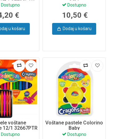
OLORINO
Dostupno
Dostupno
4,20 €
10,50 €
odaj u košaru
Dodaj u košaru
ele voštane
Voštane pastele Colorino
te 12/1 32667PTR
Baby
Colorino
Dostupno
Dostupno