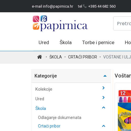
e-mail info@papirnica.hr
tel
+385 44 682 560
Ured
Škola
Torbe i pernice
Ho
.
ŠKOLA
CRTAĆI PRIBOR
VOŠTANE I UL
Voštan
Kategorije
Kolekcije
Ured
Škola
Odlaganje dokumenata
Crtaći pribor