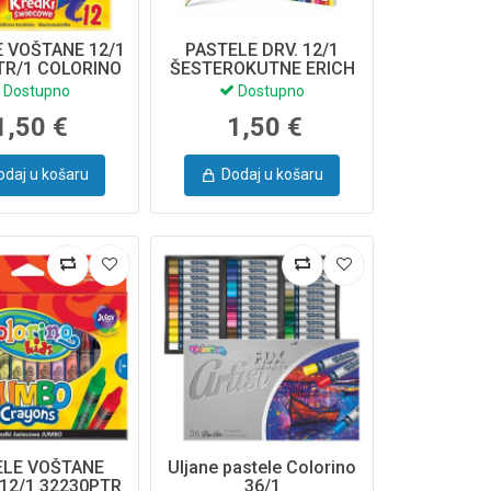
 VOŠTANE 12/1
PASTELE DRV. 12/1
TR/1 COLORINO
ŠESTEROKUTNE ERICH
KRAUSE 53361
Dostupno
Dostupno
1,50 €
1,50 €
odaj u košaru
Dodaj u košaru
ELE VOŠTANE
Uljane pastele Colorino
12/1 32230PTR
36/1