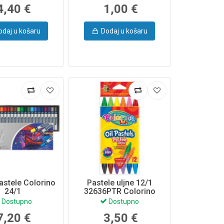
4,40 €
1,00 €
odaj u košaru
Dodaj u košaru
astele Colorino
Pastele uljne 12/1
24/1
32636PTR Colorino
Dostupno
Dostupno
7,20 €
3,50 €