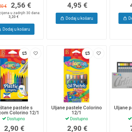
2,56 €
4,95 €
20 €
cijena u zadnjih 30 dana:
3,20 €
Dodaj u košaru
D
Dodaj u košaru
štane pastele s
Uljane pastele Colorino
Uljane p
com Colorino 12/1
12/1
Dostupno
Dostupno
2,90 €
2,90 €