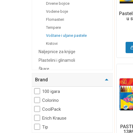
Drvene bojice
Vodene boje
Pastel
u 
Flomasteri
Tempere
Voštane i uljane pastele
Kistovi
Naljepnice za knjige
Plastelini i glinamoli
Škare
Ljepila
Brand
Pisaći pribor
100 igara
Gumice i šiljila
Colorino
Geometrijski pribor
CoolPack
Ostali pribor
Erich Krause
Bilježnice i blokovi
PAST
Tip
Kalkulatori
138