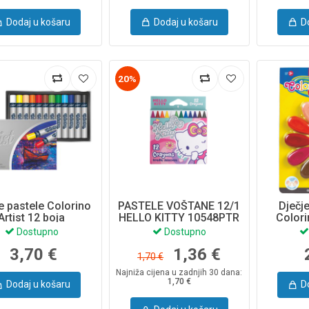
Dodaj u košaru
Dodaj u košaru
D
20%
e pastele Colorino
PASTELE VOŠTANE 12/1
Dječj
Artist 12 boja
HELLO KITTY 10548PTR
Color
Dostupno
Dostupno
3,70 €
1,36 €
1,70 €
Najniža cijena u zadnjih 30 dana:
1,70 €
Dodaj u košaru
D