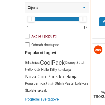
Označivači stranica
Cijena
Akcija
Hobby
Dječji program
1
17
Poklon i party program
Akcije i popusti
Torbe i pernice
Odmah dostupno
Moda i putovanje
20%
Popularni tagovi
Kalendari i rokovnici
CoolPack
Bilježnica
Disney Stitch
Edukativni program
Hello Kitty
Hello Kitty kolekcija
Nova CoolPack kolekcija
2026.
Puna pernica
Stitch
Stitch Pastel kolekcija
Školski ruksak
PA
TROKU
Pogledaj sve tagove
K