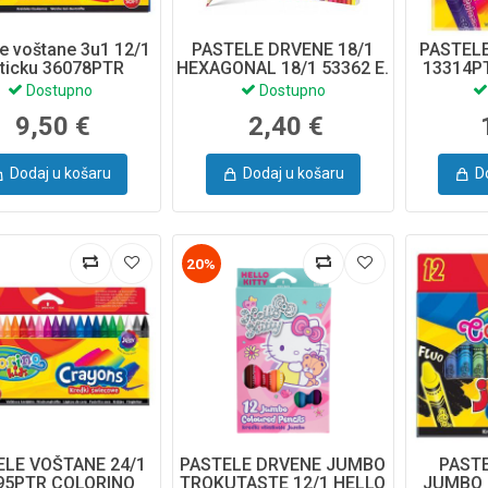
e voštane 3u1 12/1
PASTELE DRVENE 18/1
PASTELE
sticku 36078PTR
HEXAGONAL 18/1 53362 E.
13314P
Colorino
Dostupno
Dostupno
9,50 €
2,40 €
Dodaj u košaru
Dodaj u košaru
D
20%
ELE VOŠTANE 24/1
PASTELE DRVENE JUMBO
PAST
95PTR COLORINO
TROKUTASTE 12/1 HELLO
JUMBO 