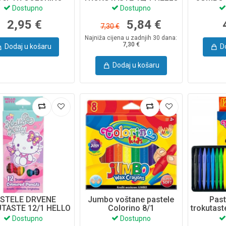
KITTY 10531PTR
C
Dostupno
Dostupno
2,95 €
5,84 €
7,30 €
Najniža cijena u zadnjih 30 dana:
7,30 €
Dodaj u košaru
D
Dodaj u košaru
STELE DRVENE
Jumbo voštane pastele
Past
TASTE 12/1 HELLO
Colorino 8/1
trokutas
ITTY 10524PTR
Dostupno
Dostupno