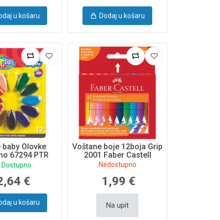
odaj u košaru
Dodaj u košaru
e baby Olovke
Voštane boje 12boja Grip
ino 67294 PTR
2001 Faber Castell
Nedostupno
Dostupno
2,64 €
1,99 €
odaj u košaru
Na upit