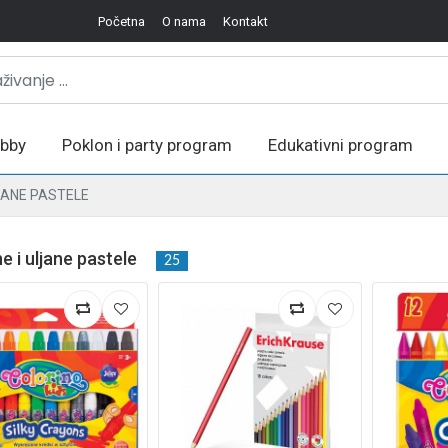
Početna
O nama
Kontakt
bby
Poklon i party program
Edukativni program
JANE PASTELE
e i uljane pastele
25