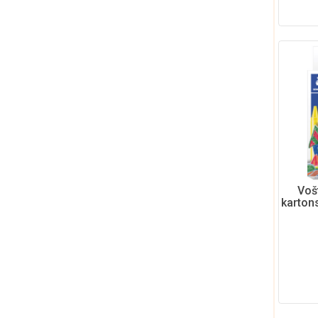
Voš
kartons