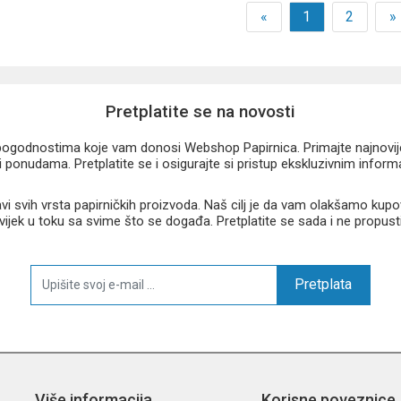
«
1
2
»
Pretplatite se na novosti
u pogodnostima koje vam donosi Webshop Papirnica. Primajte najnovije 
 ponudama. Pretplatite se i osigurajte si pristup ekskluzivnim infor
 svih vrsta papirničkih proizvoda. Naš cilj je da vam olakšamo kupo
 uvijek u toku sa svime što se događa. Pretplatite se sada i ne propust
Pretplata
Više informacija
Korisne poveznice