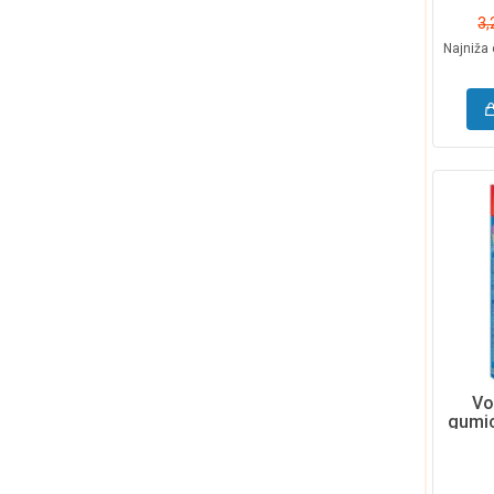
3,
Najniža 
Vo
gumi