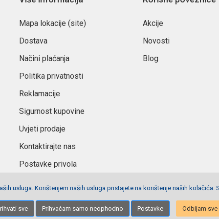
Mapa lokacije (site)
Akcije
Dostava
Novosti
Načini plaćanja
Blog
Politika privatnosti
Reklamacije
Sigurnost kupovine
Uvjeti prodaje
Kontaktirajte nas
Postavke privola
ših usluga. Korištenjem naših usluga pristajete na korištenje naših kolačića. 
Izrada stranica
Net plus d.o.o.
rihvati sve
Prihvaćam samo neophodno
Postavke
Odbijam sve