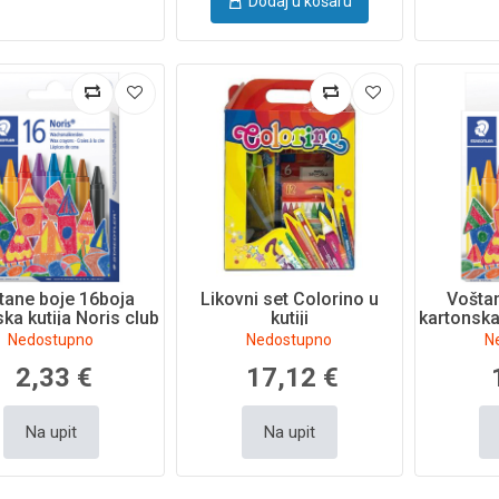
Dodaj u košaru
tane boje 16boja
Likovni set Colorino u
Voštan
ka kutija Noris club
kutiji
kartonska
Staedtler
S
Nedostupno
Nedostupno
N
2,33 €
17,12 €
Na upit
Na upit