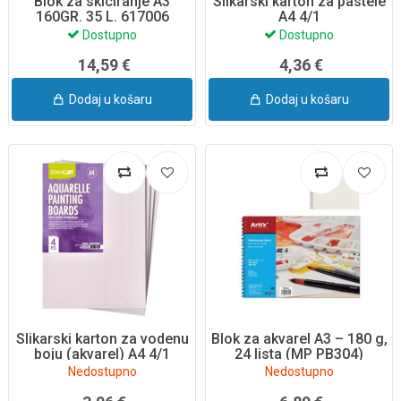
Blok za skiciranje A3
Slikarski karton za pastele
160GR. 35 L. 617006
A4 4/1
Dostupno
Dostupno
14,59 €
4,36 €
Dodaj u košaru
Dodaj u košaru
Slikarski karton za vodenu
Blok za akvarel A3 – 180 g,
boju (akvarel) A4 4/1
24 lista (MP PB304)
Nedostupno
Nedostupno