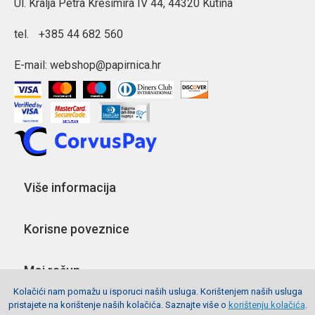
Ul. Kralja Petra Krešimira IV 44, 44320 Kutina
tel.
+385 44 682 560
E-mail:
webshop@papirnica.hr
Više informacija
Korisne poveznice
Moj račun
Kolačići nam pomažu u isporuci naših usluga. Korištenjem naših usluga
pristajete na korištenje naših kolačića. Saznajte više o
korištenju kolačića
.
Pratite nas