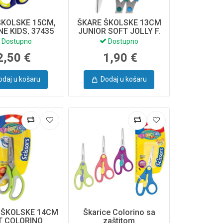
ŠKOLSKE 15CM,
ŠKARE ŠKOLSKE 13CM
NE KIDS, 37435
JUNIOR SOFT JOLLY F.
CH KRAUSE
60865 ERICH KRAUSE
Dostupno
Dostupno
2,50 €
1,90 €
odaj u košaru
Dodaj u košaru
 ŠKOLSKE 14CM
Škarice Colorino sa
T COLORINO
zaštitom