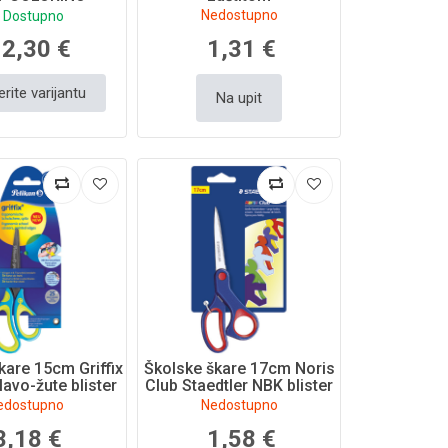
7305PTR
Nedostupno
Dostupno
2,30 €
1,31 €
rite varijantu
Na upit
kare 15cm Griffix
Školske škare 17cm Noris
lavo-žute blister
Club Staedtler NBK blister
edostupno
Nedostupno
3,18 €
1,58 €