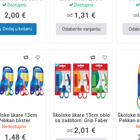
ERICH KRAUSE
37275PTR
3
Dostupno
Dostupno
2,00 €
1,31 €
od
od
Odaberite varijantu
Odabe
Dodaj u košaru
lske škare 13cm
Školske škare 13cm oble
Školske š
Pelikan blister
sa zaštitom. Grip Faber
Pelikan p
Castell sortirano blister
Nedostupno
N
2,01 €
od
1,48 €