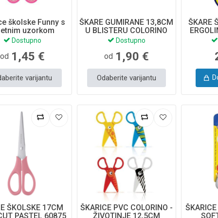
ce školske Funny s
ŠKARE GUMIRANE 13,8CM
ŠKARE 
jetnim uzorkom
U BLISTERU COLORINO
ERGOLI
92593PTR
ERI
Dostupno
Dostupno
1,45 €
1,90 €
od
od
aberite varijantu
Odaberite varijantu
D
E ŠKOLSKE 17CM
ŠKARICE PVC COLORINO -
ŠKARICE
CUT PASTEL 60875
ŽIVOTINJE 12,5CM
SOF