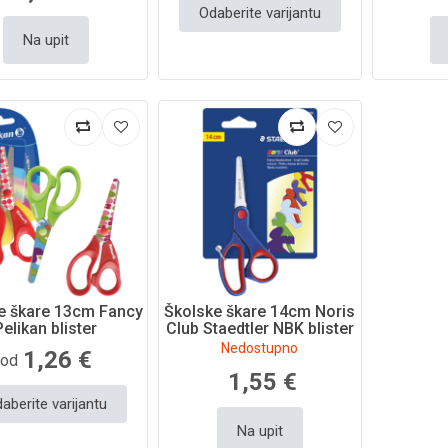
Odaberite varijantu
Na upit
e škare 13cm Fancy
Školske škare 14cm Noris
Pelikan blister
Club Staedtler NBK blister
Nedostupno
1,26 €
od
1,55 €
aberite varijantu
Na upit