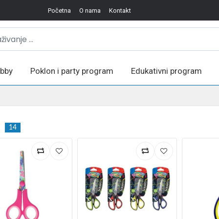
Početna
O nama
Kontakt
bby
Poklon i party program
Edukativni program
14