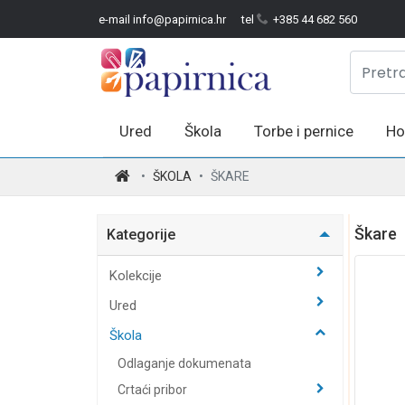
e-mail info@papirnica.hr
tel
+385 44 682 560
Ured
Škola
Torbe i pernice
Ho
.
ŠKOLA
ŠKARE
Škare
Kategorije
Kolekcije
Ured
Škola
Odlaganje dokumenata
Crtaći pribor