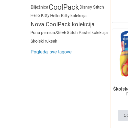
CoolPack
Bilježnica
Disney Stitch
Hello Kitty
Hello Kitty kolekcija
Nova CoolPack kolekcija
2026.
Puna pernica
Stitch
Stitch Pastel kolekcija
Školski ruksak
Pogledaj sve tagove
Školsk
Od