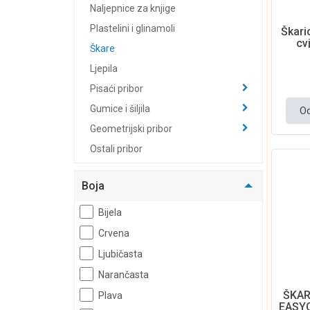
Naljepnice za knjige
Plastelini i glinamoli
Škari
cv
Škare
Ljepila
Pisaći pribor
Gumice i šiljila
Od
Geometrijski pribor
Ostali pribor
Bilježnice i blokovi
Boja
Kalkulatori
Označivači stranica
Bijela
Akcija
Crvena
Hobby
Ljubičasta
Narančasta
Dječji program
ŠKAR
Plava
Poklon i party program
EASY