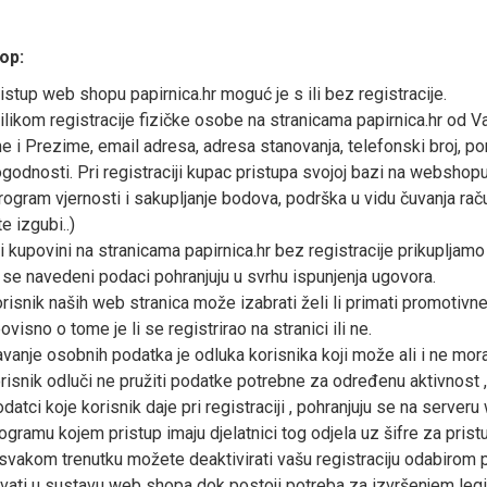
op:
istup web shopu papirnica.hr moguć je s ili bez registracije.
ilikom registracije fizičke osobe na stranicama papirnica.hr od
e i Prezime, email adresa, adresa stanovanja, telefonski broj, p
godnosti. Pri registraciji kupac pristupa svojoj bazi na webshop
rogram vjernosti i sakupljanje bodova, podrška u vidu čuvanja raču
te izgubi..)
i kupovini na stranicama papirnica.hr bez registracije prikupljam
 se navedeni podaci pohranjuju u svrhu ispunjenja ugovora.
risnik naših web stranica može izabrati želi li primati promotivne
ovisno o tome je li se registrirao na stranici ili ne.
vanje osobnih podatka je odluka korisnika koji može ali i ne mora
risnik odluči ne pružiti podatke potrebne za određenu aktivnost ,
datci koje korisnik daje pri registraciji , pohranjuju se na serve
ogramu kojem pristup imaju djelatnici tog odjela uz šifre za pri
svakom trenutku možete deaktivirati vašu registraciju odabirom p
vati u sustavu web shopa dok postoji potreba za izvršenjem legit