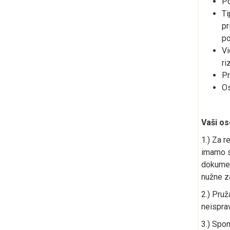
Po
Ti
pr
po
Vi
ri
Pr
Os
Vaši os
1.) Za r
imamo sk
dokument
nužne za
2.) Pruž
neisprav
3.) Spon