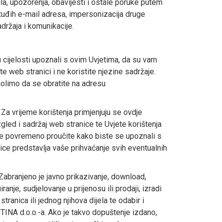
la, upozorenja, obavijesti i ostale poruke putem
 tuđih e-mail adresa, impersonizacija druge
adržaja i komunikacije.
cijelosti upoznali s ovim Uvjetima, da su vam
te web stranici i ne koristite njezine sadržaje.
 molimo da se obratite na adresu
 Za vrijeme korištenja primjenjuju se ovdje
Izgled i sadržaj web stranice te Uvjete korištenja
te povremeno proučite kako biste se upoznali s
e predstavlja vaše prihvaćanje svih eventualnih
abranjeno je javno prikazivanje, download,
ranje, sudjelovanje u prijenosu ili prodaji, izradi
tranica ili jednog njihova dijela te odabir i
TINA d.o.o.-a. Ako je takvo dopuštenje izdano,