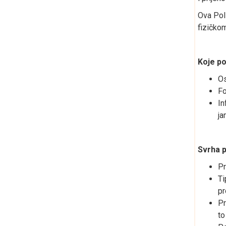
Ova Pol
fizičko
Koje po
Os
Fo
In
ja
Svrha p
Pr
Ti
pr
Pr
to