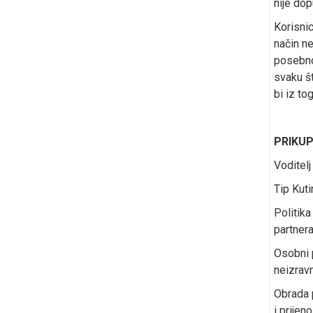
nije dop
Korisnic
način ne
posebno 
svaku št
bi iz to
PRIKU
Voditel
Tip Kuti
Politika
partnera
Osobni p
neizrav
Obrada p
i prijen