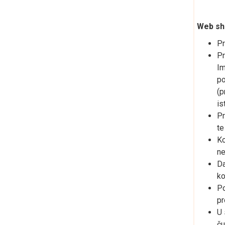
Web sh
Pr
Pr
Im
po
(p
is
Pr
te
Ko
ne
Da
ko
Po
pr
U 
ču