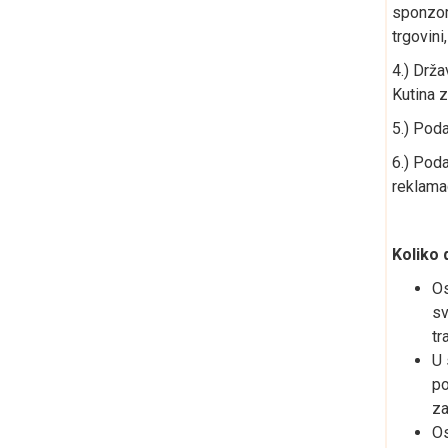
sponzor
trgovini
4.) Drža
Kutina 
5.) Pod
6.) Pod
reklamac
Koliko
Os
sv
tr
U 
po
za
Os