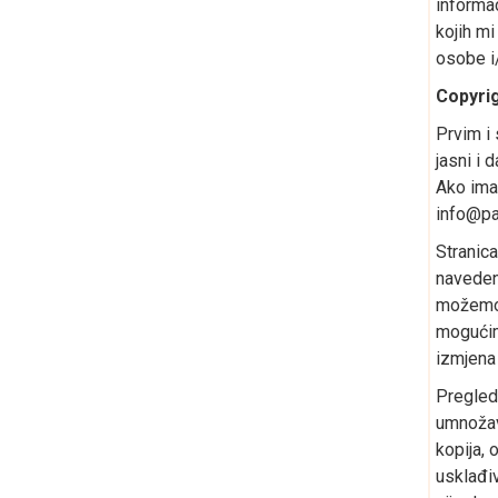
informac
kojih mi
osobe i/
Copyri
Prvim i
jasni i 
Ako imat
info@pa
Stranica
navedena
možemo 
mogućim
izmjena 
Pregled
umnožava
kopija, 
usklađi