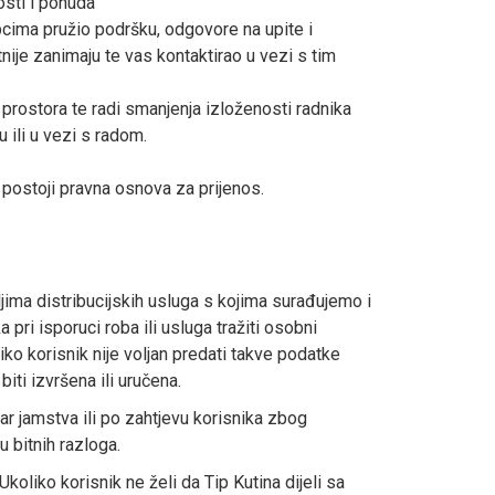
osti i ponuda
pcima pružio podršku, odgovore na upite i
tnije zanimaju te vas kontaktirao u vezi s tim
i prostora te radi smanjenja izloženosti radnika
u ili u vezi s radom.
postoji pravna osnova za prijenos.
ljima distribucijskih usluga s kojima surađujemo i
pri isporuci roba ili usluga tražiti osobni
ko korisnik nije voljan predati takve podatke
iti izvršena ili uručena.
ar jamstva ili po zahtjevu korisnika zbog
 bitnih razloga.
oliko korisnik ne želi da Tip Kutina dijeli sa