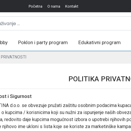
Početna
O nama
Kontakt
bby
Poklon i party program
Edukativni program
A PRIVATNOSTI
POLITIKA PRIVATN
ost i Sigurnost
INA d.o.o. se obvezuje pružati zaštitu osobnim podacima kupaca
o kupcima / korisnicima koji su nužni za ispunjenje naših obveza;
, redovito daje kupcima mogućnost izbora o upotrebi njihovih pod
 njihovo ime ukloni s lista koje se koriste za marketinške kampan