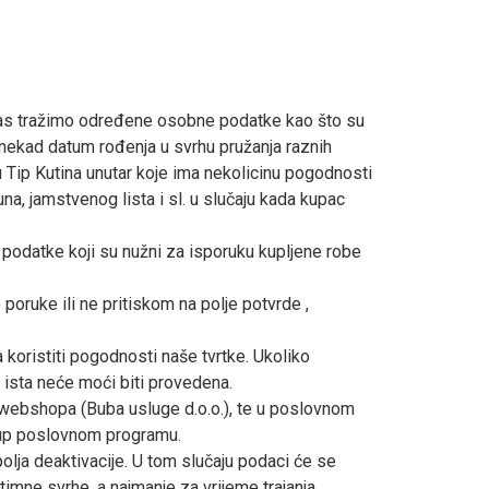
 Vas tražimo određene osobne podatke kao što su
onekad datum rođenja u svrhu pružanja raznih
u Tip Kutina unutar koje ima nekolicinu pogodnosti
na, jamstvenog lista i sl. u slučaju kada kupac
o podatke koji su nužni za isporuku kupljene robe
 poruke ili ne pritiskom na polje potvrde ,
 koristiti pogodnosti naše tvrtke. Ukoliko
 ista neće moći biti provedena.
ru webshopa (Buba usluge d.o.o.), te u poslovnom
stup poslovnom programu.
olja deaktivacije. U tom slučaju podaci će se
imne svrhe, a najmanje za vrijeme trajanja