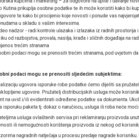
drška kupcima i marketing – za odgovore na upite i davanje nov
p Kutina prikuplja osobne podatke te ih može koristiti kako bi ku
igovore te kako bi procijenio koje novosti i ponude vas najvjeroja
nudama u skladu s vašim interesima.
deo nadzor - radi kontrole ulazaka i izlazaka iz radnih prostorija 
ziku od razbojstva, provala, nasilja, krađa i sličnih događaja na rad
ijenos trećim stranama
obni podaci mogu se prenositi trećim stranama, pod uvjetom da 
obni podaci mogu se prenositi sljedećim subjektima:
ealizaciju ugovora isporuke robe podatke ćemo dijeliti sa pružate
lopljene ugovore. Pružatelj distribucijskih usluga može korisnika 
 na uvid i/ili evidentirati određene podatke sa dokumenta. Ukoli
 isporuku paketa tj. dokaz o naručiocu, usluga ili roba neće moći b
ateljima usluga ovlaštenih servisa pri reklamiranju proizvoda unut
nosti ili nemogućnosti korištenja proizvoda iz nekog od korisniku
zorima nagradnih natječaja u procesu predaje nagrade korisniku. Uk