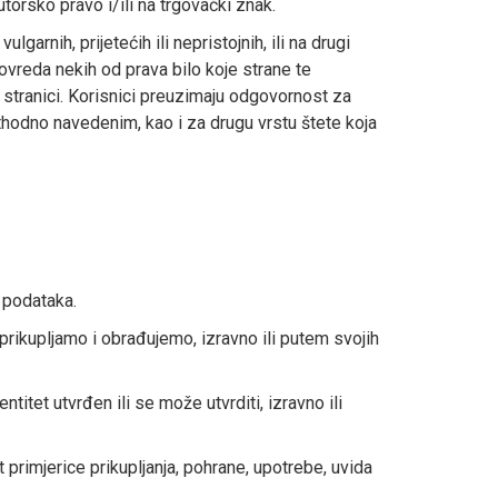
torsko pravo i/ili na trgovački znak.
lgarnih, prijetećih ili nepristojnih, ili na drugi
 povreda nekih od prava bilo koje strane te
b stranici. Korisnici preuzimaju odgovornost za
ethodno navedenim, kao i za drugu vrstu štete koja
h podataka.
prikupljamo i obrađujemo, izravno ili putem svojih
titet utvrđen ili se može utvrditi, izravno ili
primjerice prikupljanja, pohrane, upotrebe, uvida