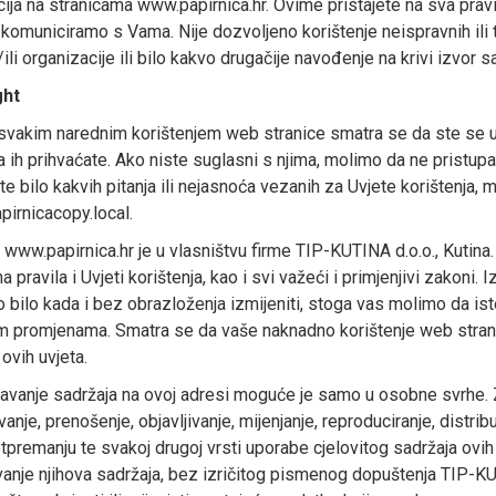
ija na stranicama www.papirnica.hr. Ovime pristajete na sva pravi
 komuniciramo s Vama. Nije dozvoljeno korištenje neispravnih ili
ili organizacije ili bilo kakvo drugačije navođenje na krivi izvor s
ght
 svakim narednim korištenjem web stranice smatra se da ste se u 
da ih prihvaćate. Ako niste suglasni s njima, molimo da ne pristupa
e bilo kakvih pitanja ili nejasnoća vezanih za Uvjete korištenja,
pirnicacopy.local.
 www.papirnica.hr je u vlasništvu firme TIP-KUTINA d.o.o., Kutina.
 pravila i Uvjeti korištenja, kao i svi važeći i primjenjivi zakoni. 
bilo kada i bez obrazloženja izmijeniti, stoga vas molimo da is
 promjenama. Smatra se da vaše naknadno korištenje web stranic
ovih uvjeta.
avanje sadržaja na ovoj adresi moguće je samo u osobne svrhe. Z
nje, prenošenje, objavljivanje, mijenjanje, reproduciranje, distribui
otpremanju te svakoj drugoj vrsti uporabe cjelovitog sadržaja ovih s
vanje njihova sadržaja, bez izričitog pismenog dopuštenja TIP-KU