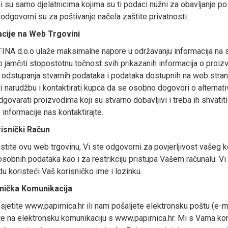
 su samo djelatnicima kojima su ti podaci nužni za obavljanje pos
 odgovorni su za poštivanje načela zaštite privatnosti.
cije na Web Trgovini
INA d.o.o ulaže maksimalne napore u održavanju informacija na s
jamčiti stopostotnu točnost svih prikazanih informacija o proiz
odstupanja stvarnih podataka i podataka dostupnih na web str
ti narudžbu i kontaktirati kupca da se osobno dogovori o alternat
dgovarati proizvodima koji su stvarno dobavljivi i treba ih shvatit
informacije nas kontaktirajte.
isnički Račun
stite ovu web trgovinu, Vi ste odgovorni za povjerljivost vašeg k
osobnih podataka kao i za restrikciju pristupa Vašem računalu. V
u koristeći Vaš korisničko ime i lozinku.
nička Komunikacija
jetite www.papirnica.hr ili nam pošaljete elektronsku poštu (e-m
ete na elektronsku komunikaciju s www.papirnica.hr. Mi s Vama k