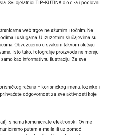
la. Svi djelatnici TIP-KUTINA d.o.o.-a i poslovni
tranicama web trgovine ažurnim i točnim. Ne
vodima i uslugama. U izuzetnim slučajevima su
anicama. Obvezujemo u svakom takvom slučaju
ivama. Isto tako, fotografije proizvoda ne moraju
i samo kao informativnu ilustraciju. Za sve
orisničkog računa – korisničkog imena, lozinke i
i prihvaćate odgovornost za sve aktivnosti koje
ail), s nama komunicirate elektronski. Ovime
omuniciramo putem e-maila ili uz pomoć