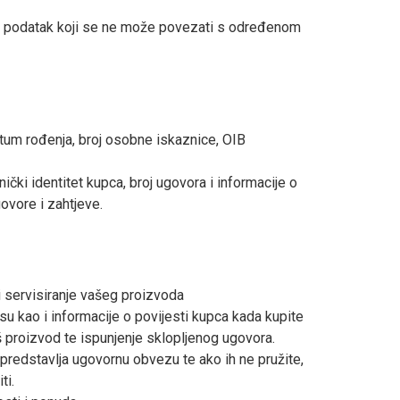
je podatak koji se ne može povezati s određenom
atum rođenja, broj osobne iskaznice, OIB
snički identitet kupca, broj ugovora i informacije o
govore i zahtjeve.
i servisiranje vašeg proizvoda
isu kao i informacije o povijesti kupca kada kupite
š proizvod te ispunjenje sklopljenog ugovora.
predstavlja ugovornu obvezu te ako ih ne pružite,
ti.