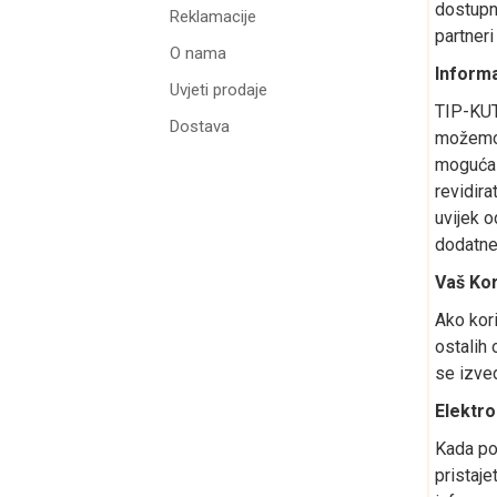
dostupni
Reklamacije
partneri
O nama
Informa
Uvjeti prodaje
TIP-KUT
Dostava
možemo 
moguća 
revidira
uvijek o
dodatne 
Vaš Kor
Ako kori
ostalih 
se izved
Elektro
Kada pos
pristaj