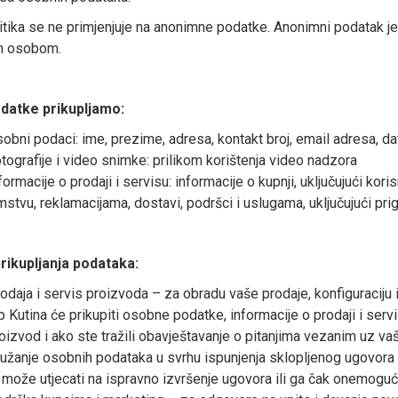
itika se ne primjenjuje na anonimne podatke. Anonimni podatak 
m osobom.
datke prikupljamo:
obni podaci: ime, prezime, adresa, kontakt broj, email adresa, d
tografije i video snimke: prilikom korištenja video nadzora
formacije o prodaji i servisu: informacije o kupnji, uključujući kori
mstvu, reklamacijama, dostavi, podršci i uslugama, uključujući pri
rikupljanja podataka:
odaja i servis proizvoda – za obradu vaše prodaje, konfiguraciju 
p Kutina će prikupiti osobne podatke, informacije o prodaji i serv
oizvod i ako ste tražili obavještavanje o pitanjima vezanim uz va
užanje osobnih podataka u svrhu ispunjenja sklopljenog ugovora 
 može utjecati na ispravno izvršenje ugovora ili ga čak onemogući