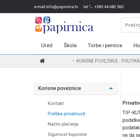
e-mail info@papirnica.hr
tel
+385 44 682 560
Ured
Škola
Torbe i pernice
Ho
POČETNA
KORISNE POVEZNICE - POLITIK
Korisne poveznice
Privatn
Kontakt
TIP-KUT
Politika privatnosti
podatke 
Načini plaćanja
podataka
Sigurnost kupovine
ne da se