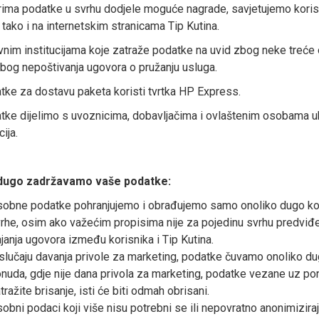
ima podatke u svrhu dodjele moguće nagrade, savjetujemo korisn
, tako i na internetskim stranicama Tip Kutina.
vnim institucijama koje zatraže podatke na uvid zbog neke treće o
zbog nepoštivanja ugovora o pružanju usluga.
atke za dostavu paketa koristi tvrtka HP Express.
atke dijelimo s uvoznicima, dobavljačima i ovlaštenim osobama uk
ija.
 dugo zadržavamo vaše podatke:
obne podatke pohranjujemo i obrađujemo samo onoliko dugo koli
rhe, osim ako važećim propisima nije za pojedinu svrhu predviđe
ajanja ugovora između korisnika i Tip Kutina.
slučaju davanja privole za marketing, podatke čuvamo onoliko du
nuda, gdje nije dana privola za marketing, podatke vezane uz po
tražite brisanje, isti će biti odmah obrisani.
obni podaci koji više nisu potrebni se ili nepovratno anonimiziraju