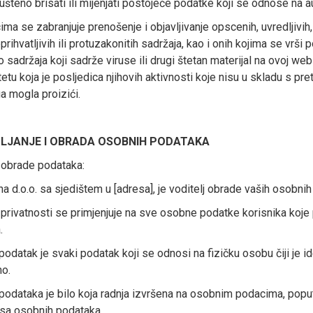
ušteno brisati ili mijenjati postojeće podatke koji se odnose na au
ima se zabranjuje prenošenje i objavljivanje opscenih, uvredljivih, vu
prihvatljivih ili protuzakonitih sadržaja, kao i onih kojima se vrši
sadržaja koji sadrže viruse ili drugi štetan materijal na ovoj we
etu koja je posljedica njihovih aktivnosti koje nisu u skladu s pr
ga mogla proizići.
PLJANJE I OBRADA OSOBNIH PODATAKA
j obrade podataka:
na d.o.o. sa sjedištem u [adresa], je voditelj obrade vaših osobni
 privatnosti se primjenjuje na sve osobne podatke korisnika koje 
.
odatak je svaki podatak koji se odnosi na fizičku osobu čiji je iden
no.
odataka je bilo koja radnja izvršena na osobnim podacima, poput 
osa osobnih podataka.