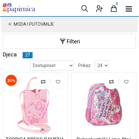
0
MODA I PUTOVANJE
Filteri
Djeca
27
Prikaz:
20%