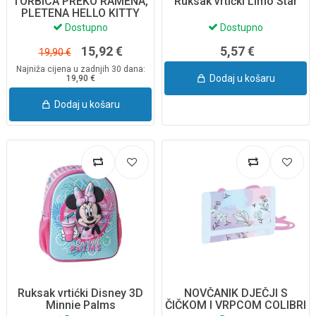
TORBICA PREKO RAMENA,
Ruksak vrtićki Limo Star
PLETENA HELLO KITTY
F147025
Dostupno
Dostupno
15,92 €
5,57 €
19,90 €
Najniža cijena u zadnjih 30 dana:
Dodaj u košaru
19,90 €
Dodaj u košaru
Ruksak vrtićki Disney 3D
NOVČANIK DJEČJI S
Minnie Palms
ČIČKOM I VRPCOM COLIBRI