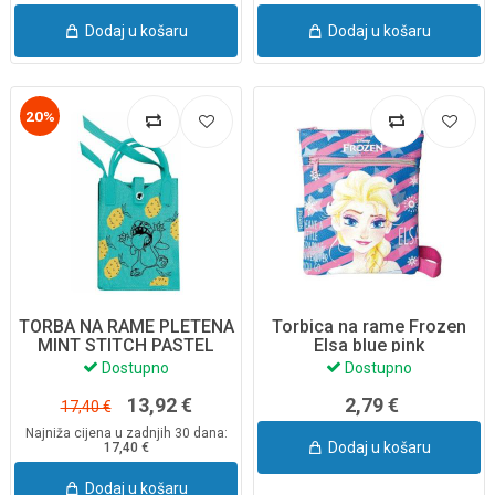
Dodaj u košaru
Dodaj u košaru
20%
TORBA NA RAME PLETENA
Torbica na rame Frozen
MINT STITCH PASTEL
Elsa blue pink
F147640
Dostupno
Dostupno
13,92 €
2,79 €
17,40 €
Najniža cijena u zadnjih 30 dana:
Dodaj u košaru
17,40 €
Dodaj u košaru