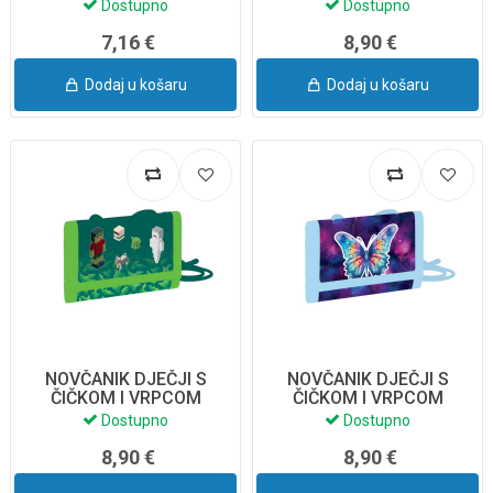
9-57125
Dostupno
Dostupno
7,16 €
8,90 €
Dodaj u košaru
Dodaj u košaru
NOVČANIK DJEČJI S
NOVČANIK DJEČJI S
ČIČKOM I VRPCOM
ČIČKOM I VRPCOM
PLAYWORLD 9-57426
BUTTERFLAY 7-95626
Dostupno
Dostupno
8,90 €
8,90 €