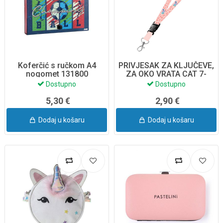
Koferčić s ručkom A4
PRIVJESAK ZA KLJUČEVE,
nogomet 131800
ZA OKO VRATA CAT 7-
94226NN
Dostupno
Dostupno
5,30 €
2,90 €
Dodaj u košaru
Dodaj u košaru