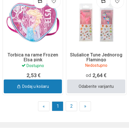
Torbica na rame Frozen
Slušalice Tune Jednorog
Elsa pink
Flamingo
Nedostupno
Dostupno
2,53 €
2,64 €
od
Odaberite varijantu
Dodaj u košaru
«
1
2
»