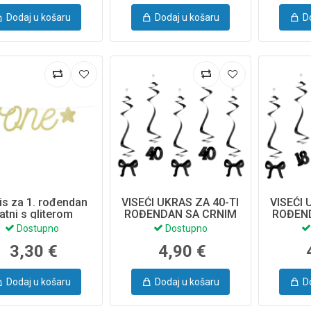
Dodaj u košaru
Dodaj u košaru
D
is za 1. rođendan
VISEĆI UKRAS ZA 40-TI
VISEĆI 
latni s gliterom
ROĐENDAN SA CRNIM
ROĐEN
MAŠNAMA 50CM 5/1
MAŠNA
Dostupno
Dostupno
SWID7-40-10
SWI
3,30 €
4,90 €
Dodaj u košaru
Dodaj u košaru
D