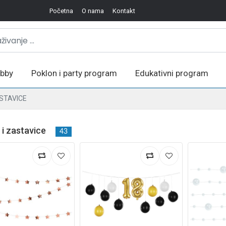
Početna
O nama
Kontakt
bby
Poklon i party program
Edukativni program
ASTAVICE
 i zastavice
43