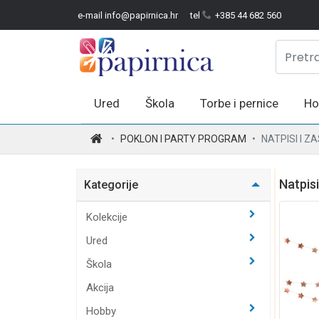
e-mail info@papirnica.hr
tel
+385 44 682 560
Ured
Škola
Torbe i pernice
Ho
.
POKLON I PARTY PROGRAM
NATPISI I Z
Natpisi
Kategorije
Kolekcije
Ured
Škola
Akcija
Hobby