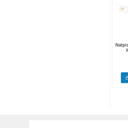
Natpis
z