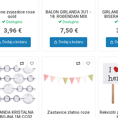
ne zvjezdice rose
BALON GIRLANDA 3U1 -
GIRLAN
gold
18. ROĐENDAN MIX
BISERA
260X32CM GBN20-18-019
Dostupno
Dostupno
3,96 €
7,50 €
Dodaj u košaru
Dodaj u košaru
D
LANDA KRISTALNA
Zastavice zlatno roze
Rekviziti 
BOJNA 1M CC02