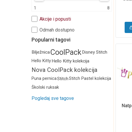
Kalendari i rokovnici
1
8
Edukativni program
Akcije i popusti
Odmah dostupno
Popularni tagovi
CoolPack
Bilježnica
Disney Stitch
Hello Kitty
Hello Kitty kolekcija
Nova CoolPack kolekcija
2026.
Puna pernica
Stitch
Stitch Pastel kolekcija
Školski ruksak
Pogledaj sve tagove
Natp