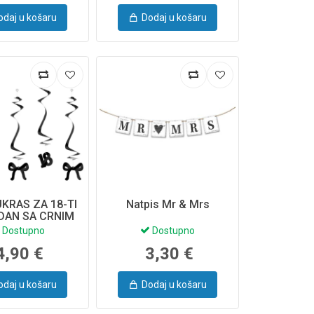
odaj u košaru
Dodaj u košaru
UKRAS ZA 18-TI
Natpis Mr & Mrs
DAN SA CRNIM
MA 50CM 5/1
Dostupno
Dostupno
D7-18-010
4,90 €
3,30 €
odaj u košaru
Dodaj u košaru