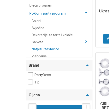
Dječji program
Ukras
Poklon i party program
Baloni
Svjećice
Dekoracije za torte i kolače
Salvete
Natpisi i zastavice
Vjenčanje
Slamke
Brand
Poklon program
PartyDeco
Krune
Tip
Konfete
Božićni program
Cijena
Torbe i pernice
GIR
Moda i putovanje
BEZ