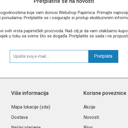
Pretplatite se na novosti
u pogodnostima koje vam donosi Webshop Papirnica. Primajte najnovije 
 ponudama. Pretplatite se i osigurajte si pristup ekskluzivnim infor
 svih vrsta papirničkih proizvoda. Naš cilj je da vam olakšamo kupo
 uvijek u toku sa svime što se događa. Pretplatite se sada i ne propust
Pretplata
Više informacija
Korisne poveznice
Mapa lokacije (site)
Akcije
Dostava
Novosti
Načini plaćanja
Blog