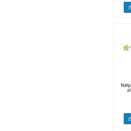
Natp
z