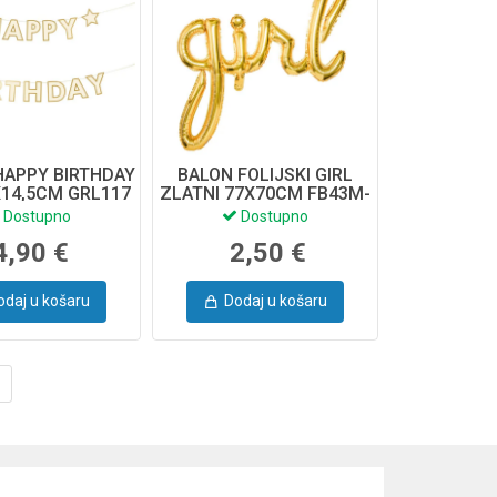
HAPPY BIRTHDAY
BALON FOLIJSKI GIRL
X14,5CM GRL117
ZLATNI 77X70CM FB43M-
019
Dostupno
Dostupno
4,90 €
2,50 €
odaj u košaru
Dodaj u košaru