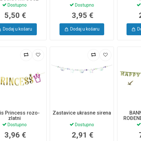
Dostupno
Dostupno
5,50 €
3,95 €
Dodaj u košaru
Dodaj u košaru
D
is Princess rozo-
Zastavice ukrasne sirena
BAN
zlatni
ROĐEN
WORLD 
Dostupno
Dostupno
3,96 €
2,91 €