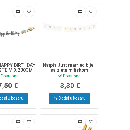
HAPPY BIRTHDAY
Natpis Just married bijeli
ŠTE MIX 200CM
sa zlatnim tiskom
GRL104
Dostupno
Dostupno
7,50 €
3,30 €
odaj u košaru
Dodaj u košaru