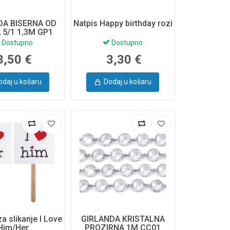
DA BISERNA OD
Natpis Happy birthday rozi
 5/1 1,3M GP1
Dostupno
Dostupno
3,50 €
3,30 €
odaj u košaru
Dodaj u košaru
za slikanje I Love
GIRLANDA KRISTALNA
Him/Her
PROZIRNA 1M CC01