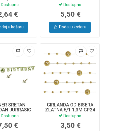
Dostupno
Dostupno
2,64 €
5,50 €
odaj u košaru
Dodaj u košaru
NER SRETAN
GIRLANDA OD BISERA
DAN JURRASIC
ZLATNA 5/1 1,3M GP24
45X165CM MIX
Dostupno
Dostupno
GRL131
7,50 €
3,50 €