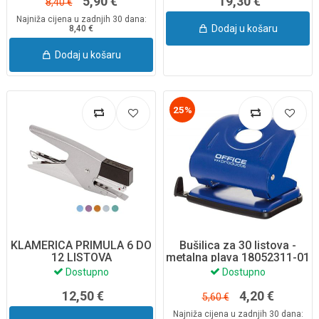
5,90 €
19,30 €
8,40 €
Najniža cijena u zadnjih 30 dana:
Dodaj u košaru
8,40 €
Dodaj u košaru
25%
KLAMERICA PRIMULA 6 DO
Bušilica za 30 listova -
12 LISTOVA
metalna plava 18052311-01
Dostupno
Dostupno
12,50 €
4,20 €
5,60 €
Najniža cijena u zadnjih 30 dana: