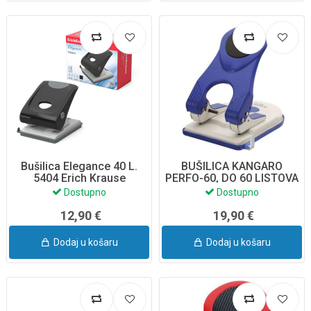
Bušilica Elegance 40 L.
BUŠILICA KANGARO
5404 Erich Krause
PERFO-60, DO 60 LISTOVA
PLAVA
Dostupno
Dostupno
12,90 €
19,90 €
Dodaj u košaru
Dodaj u košaru