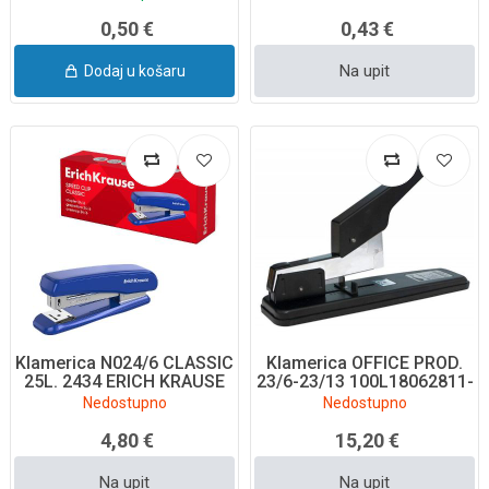
0,50 €
0,43 €
Na upit
Dodaj u košaru
Klamerica N024/6 CLASSIC
Klamerica OFFICE PROD.
25L. 2434 ERICH KRAUSE
23/6-23/13 100L18062811-
99
Nedostupno
Nedostupno
4,80 €
15,20 €
Na upit
Na upit