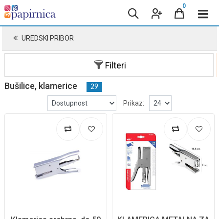
0
UREDSKI PRIBOR
Filteri
Bušilice, klamerice
29
Prikaz: