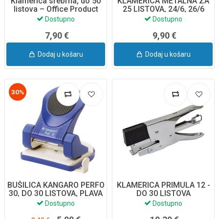
Klamerica srebrna, do 50
KLAMERICA METALNA ZA
listova – Office Product
25 LISTOVA, 24/6, 26/6
(18065511-19)
PA160G MP
Dostupno
Dostupno
7,90 €
9,90 €
Dodaj u košaru
Dodaj u košaru
30%
BUŠILICA KANGARO PERFO
KLAMERICA PRIMULA 12 -
30, DO 30 LISTOVA, PLAVA
DO 30 LISTOVA
KA30-01
Dostupno
Dostupno