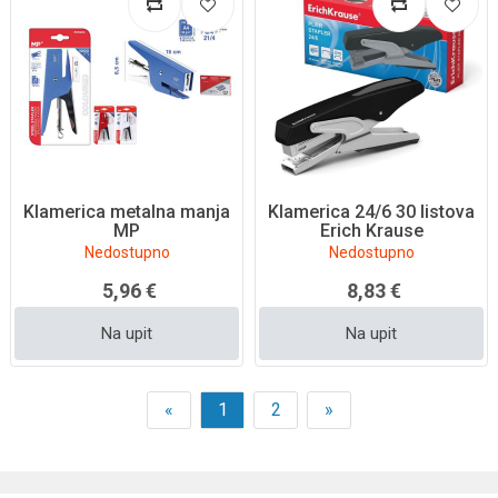
Klamerica metalna manja
Klamerica 24/6 30 listova
MP
Erich Krause
Nedostupno
Nedostupno
5,96 €
8,83 €
Na upit
Na upit
«
1
2
»