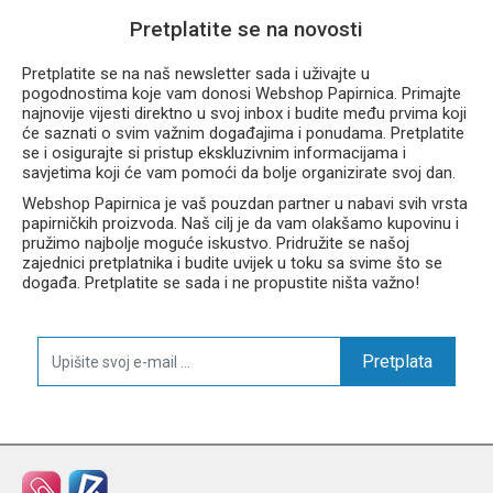
Pretplatite se na novosti
Pretplatite se na naš newsletter sada i uživajte u
pogodnostima koje vam donosi Webshop Papirnica. Primajte
najnovije vijesti direktno u svoj inbox i budite među prvima koji
će saznati o svim važnim događajima i ponudama. Pretplatite
se i osigurajte si pristup ekskluzivnim informacijama i
savjetima koji će vam pomoći da bolje organizirate svoj dan.
Webshop Papirnica je vaš pouzdan partner u nabavi svih vrsta
papirničkih proizvoda. Naš cilj je da vam olakšamo kupovinu i
pružimo najbolje moguće iskustvo. Pridružite se našoj
zajednici pretplatnika i budite uvijek u toku sa svime što se
događa. Pretplatite se sada i ne propustite ništa važno!
Pretplata