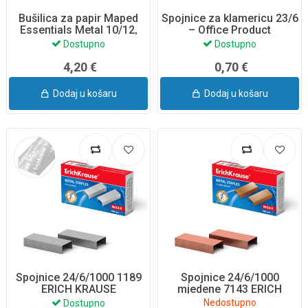
Bušilica za papir Maped
Spojnice za klamericu 23/6
Essentials Metal 10/12,
– Office Product
crna
Dostupno
Dostupno
4,20 €
0,70 €
Dodaj u košaru
Dodaj u košaru
Spojnice 24/6/1000 1189
Spojnice 24/6/1000
ERICH KRAUSE
mjedene 7143 ERICH
KRAUSE
Nedostupno
Dostupno