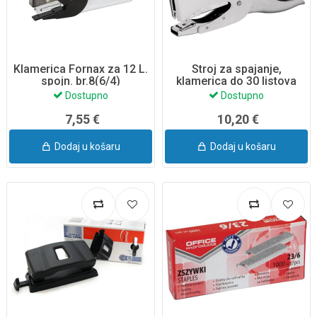
Klamerica Fornax za 12 L.
Stroj za spajanje,
spojn. br.8(6/4)
klamerica do 30 listova
Fornax metalni blister
Dostupno
Dostupno
7,55 €
10,20 €
Dodaj u košaru
Dodaj u košaru