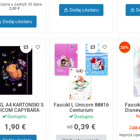
cijena u zadnjih 30 dana:
2,00 €
Dodaj u košaru
D
Dodaj u košaru
20%
KL A4 KARTONSKI S
Fascikl L Unicorn 88816
Fascik
ICOM CAPYBARA
Centurium
Disney
USIC 05063CP
7
N
Dostupno
Dostupno
COOLPACK
1,90 €
0,39 €
od
7,88 
Najniža cij