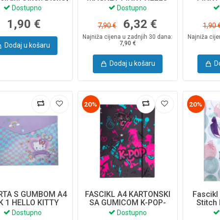
74784PTR
KITTY 13020PTR
1
Dostupno
Dostupno
1,90 €
6,32 €
7,90 €
1,90 
Najniža cijena u zadnjih 30 dana:
Najniža cij
7,90 €
Dodaj u košaru
Dodaj u košaru
D
20%
20%
RTA S GUMBOM A4
FASCIKL A4 KARTONSKI
Fascik
K 1 HELLO KITTY
SA GUMICOM K-POP-
Stitch
10937PTR
DARK 27652CP
Fashi
Dostupno
Dostupno