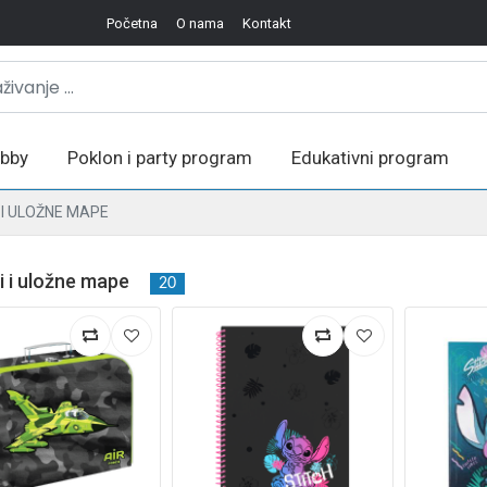
Početna
O nama
Kontakt
bby
Poklon i party program
Edukativni program
I I ULOŽNE MAPE
i i uložne mape
20