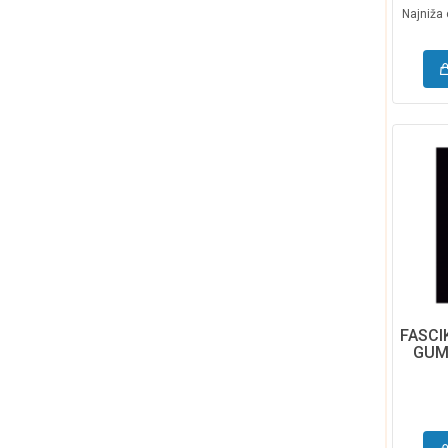
Najniža 
FASCI
GUM
M