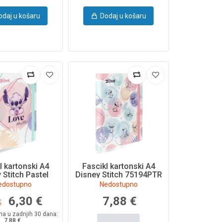
odaj u košaru
Dodaj u košaru
l kartonski A4
Fascikl kartonski A4
 Stitch Pastel
Disney Stitch 75194PTR
5200PTR
edostupno
Nedostupno
6,30 €
7,88 €
€
ena u zadnjih 30 dana:
7,88 €