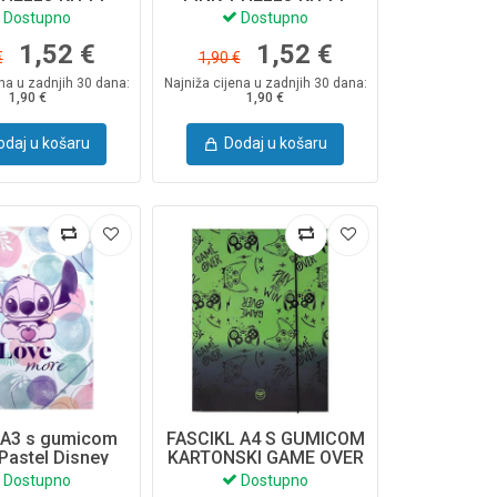
5116PTR
15123PTR
Dostupno
Dostupno
1,52 €
1,52 €
€
1,90 €
ena u zadnjih 30 dana:
Najniža cijena u zadnjih 30 dana:
1,90 €
1,90 €
odaj u košaru
Dodaj u košaru
l A3 s gumicom
FASCIKL A4 S GUMICOM
 Pastel Disney
KARTONSKI GAME OVER
on 76535PTR
GRADIENT GREEN
Dostupno
Dostupno
07579CP COOLPACK