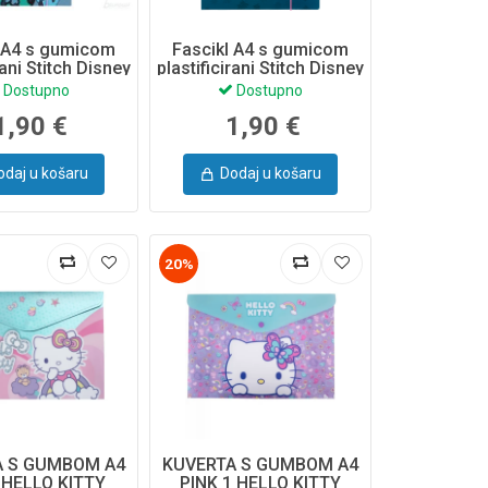
l A4 s gumicom
Fascikl A4 s gumicom
rani Stitch Disney
plastificirani Stitch Disney
8485PTR
78478PTR
Dostupno
Dostupno
1,90 €
1,90 €
odaj u košaru
Dodaj u košaru
20%
A S GUMBOM A4
KUVERTA S GUMBOM A4
 HELLO KITTY
PINK 1 HELLO KITTY