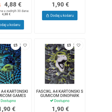
4,88 €
1,90 €
€
ena u zadnjih 30 dana:
4,88 €
Dodaj u košaru
odaj u košaru
 A4 KARTONSKI
FASCIKL A4 KARTONSKI S
MICOM GAMES
GUMICOM DINOPARK
SS 05995CP
06640CP COOLPACK
Dostupno
Dostupno
OOLPACK
1,90 €
1,90 €