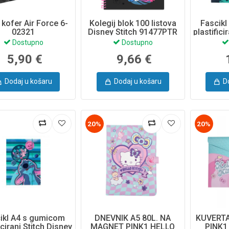
i kofer Air Force 6-
Kolegij blok 100 listova
Fascik
02321
Disney Stitch 91477PTR
plastifici
7
Dostupno
Dostupno
5,90 €
9,66 €
Dodaj u košaru
Dodaj u košaru
D
20%
20%
ikl A4 s gumicom
DNEVNIK A5 80L. NA
KUVERT
icirani Stitch Disney
MAGNET PINK1 HELLO
PINK1