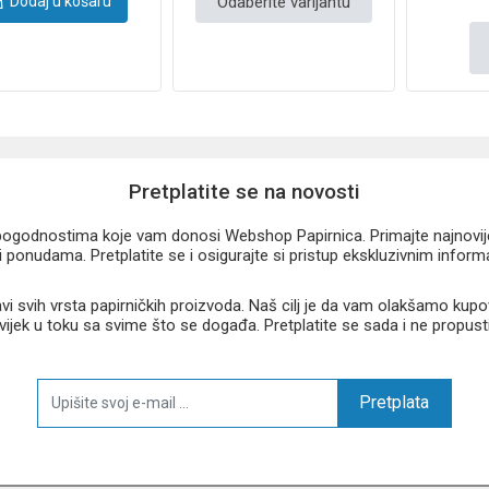
Odaberite varijantu
Dodaj u košaru
Pretplatite se na novosti
u pogodnostima koje vam donosi Webshop Papirnica. Primajte najnovije 
 ponudama. Pretplatite se i osigurajte si pristup ekskluzivnim infor
 svih vrsta papirničkih proizvoda. Naš cilj je da vam olakšamo kupo
 uvijek u toku sa svime što se događa. Pretplatite se sada i ne propust
Pretplata