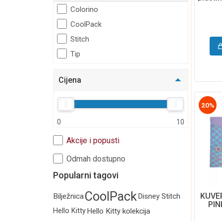
Označivači stranica
Colorino
Akcija
CoolPack
Stitch
Hobby
Tip
Dječji program
Poklon i party program
Cijena
Torbe i pernice
Moda i putovanje
20%
Kalendari i rokovnici
0
10
Edukativni program
Akcije i popusti
Odmah dostupno
Popularni tagovi
CoolPack
KUVE
Bilježnica
Disney Stitch
PIN
Hello Kitty
Hello Kitty kolekcija