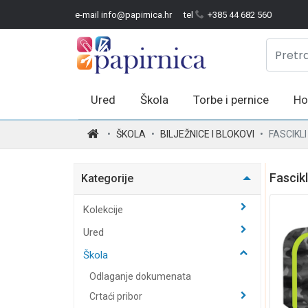
e-mail info@papirnica.hr
tel
+385 44 682 560
Ured
Škola
Torbe i pernice
Ho
.
ŠKOLA
BILJEŽNICE I BLOKOVI
FASCIKL
Fascikl
Kategorije
Kolekcije
Ured
Škola
Odlaganje dokumenata
Crtaći pribor