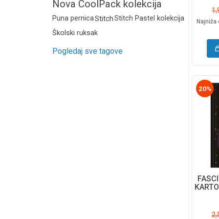
Nova CoolPack kolekcija
1,
2026.
Puna pernica
Stitch
Stitch Pastel kolekcija
Najniža 
Školski ruksak
Pogledaj sve tagove
20%
FASC
KARTO
DI
2,