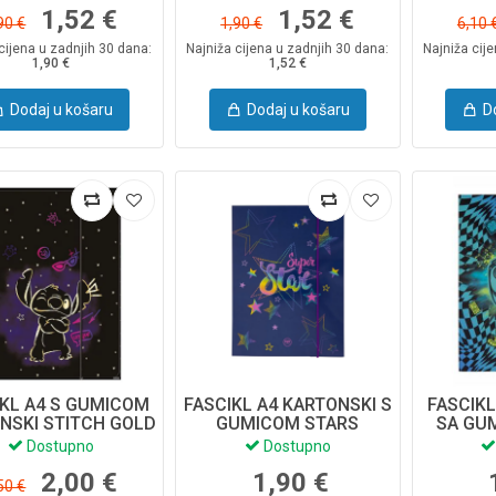
1,52 €
1,52 €
90 €
1,90 €
6,10 
cijena u zadnjih 30 dana:
Najniža cijena u zadnjih 30 dana:
Najniža cij
1,90 €
1,52 €
Dodaj u košaru
Dodaj u košaru
D
IKL A4 S GUMICOM
FASCIKL A4 KARTONSKI S
FASCIKL
NSKI STITCH GOLD
GUMICOM STARS
SA GU
SNEY 01126PTR
COOLPACK 04752CP
CHE
Dostupno
Dostupno
C
2,00 €
1,90 €
50 €