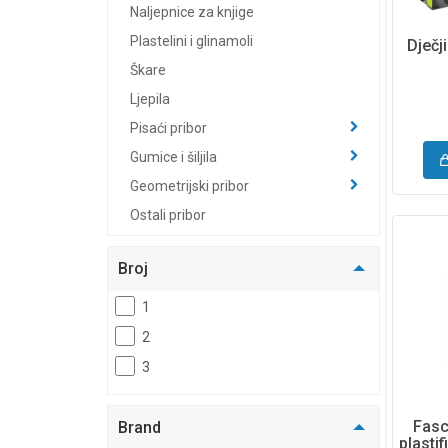
Naljepnice za knjige
Plastelini i glinamoli
Dječj
Škare
Ljepila
Pisaći pribor
Gumice i šiljila
Geometrijski pribor
Ostali pribor
Bilježnice i blokovi
Broj
Notesi i blokići
Kolegij blokovi
1
Fascikli i uložne mape
2
Bilježnice
3
Pisanke
Notne bilježnice
Fasc
Brand
Kalkulatori
plastif