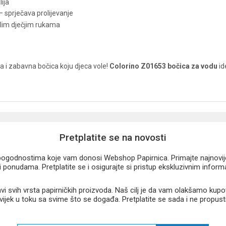
ija
– sprječava prolijevanje
lim dječjim rukama
a i zabavna bočica koju djeca vole!
Colorino Z01653 bočica za vodu
id
Pretplatite se na novosti
u pogodnostima koje vam donosi Webshop Papirnica. Primajte najnovije 
 ponudama. Pretplatite se i osigurajte si pristup ekskluzivnim infor
 svih vrsta papirničkih proizvoda. Naš cilj je da vam olakšamo kupo
 uvijek u toku sa svime što se događa. Pretplatite se sada i ne propust