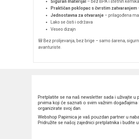
Siguran materijal
– bez BPA i štetnih kemikal
Praktičan poklopac s čvrstim zatvaranjem
Jednostavna za otvaranje
– prilagođena ma
Lako se čisti i održava
Veseo dizajn
🎒 Bez prolijevanja, bez brige – samo šarena, sigurn
avanturiste.
Pretplatite se na naš newsletter sada i uživajte 
prvima koji će saznati o svim važnim događajima i
organizirate svoj dan.
Webshop Papirnica je vaš pouzdan partner u nabavi
Pridružite se našoj zajednici pretplatnika i budite