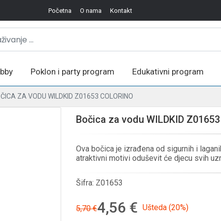
Početna
O nama
Kontakt
bby
Poklon i party program
Edukativni program
ČICA ZA VODU WILDKID Z01653 COLORINO
Bočica za vodu WILDKID Z01653
Ova bočica je izrađena od sigurnih i lagan
atraktivni motivi oduševit će djecu svih uz
Šifra:
Z01653
4,56 €
Ušteda (20%)
5,70 €