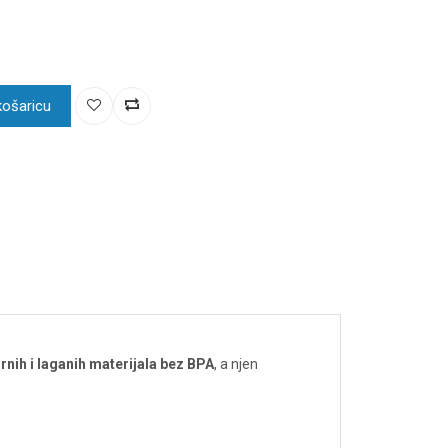
košaricu
rnih i laganih materijala bez BPA
, a njen