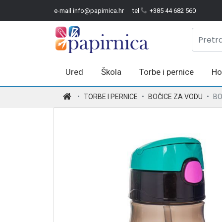
e-mail info@papirnica.hr
tel
+385 44 682 560
Ured
Škola
Torbe i pernice
Ho
.
TORBE I PERNICE
BOČICE ZA VODU
BO