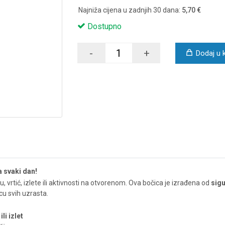
Najniža cijena u zadnjih 30 dana:
5,70 €
Dostupno
-
+
Dodaj u 
a svaki dan!
u, vrtić, izlete ili aktivnosti na otvorenom. Ova bočica je izrađena od
sigu
cu svih uzrasta.
li izlet