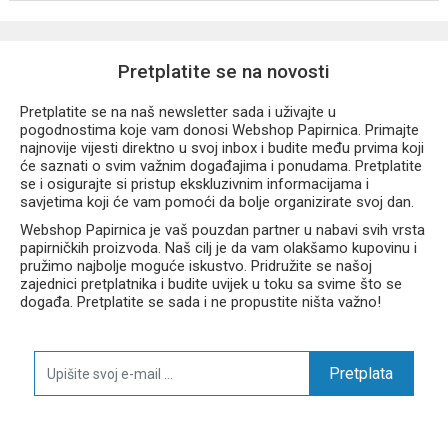
Ovo je kvalitetan anatomski ruksak
koji brine o zdravlju i stilu.
Izaberi
CoolPack Factor
– jer udobnost i dizajn mogu ići
zajedno!
Pretplatite se na novosti
Pretplatite se na naš newsletter sada i uživajte u
pogodnostima koje vam donosi Webshop Papirnica. Primajte
najnovije vijesti direktno u svoj inbox i budite među prvima koji
će saznati o svim važnim događajima i ponudama. Pretplatite
se i osigurajte si pristup ekskluzivnim informacijama i
savjetima koji će vam pomoći da bolje organizirate svoj dan.
Webshop Papirnica je vaš pouzdan partner u nabavi svih vrsta
papirničkih proizvoda. Naš cilj je da vam olakšamo kupovinu i
pružimo najbolje moguće iskustvo. Pridružite se našoj
zajednici pretplatnika i budite uvijek u toku sa svime što se
događa. Pretplatite se sada i ne propustite ništa važno!
Pretplata