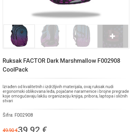
Ruksak FACTOR Dark Marshmallow F002908
CoolPack
Izrađen od kvalitetnih i izdržljivih materijala, ovaj ruksak nudi
ergonomski oblikovana leđa, pojačane naramenice i brojne pregrade
koje omogućavaju lakšu organizaciju knjiga, pribora, laptopa i sličnih
stvari
Šifra:
F002908
39,92 €
49,90 €