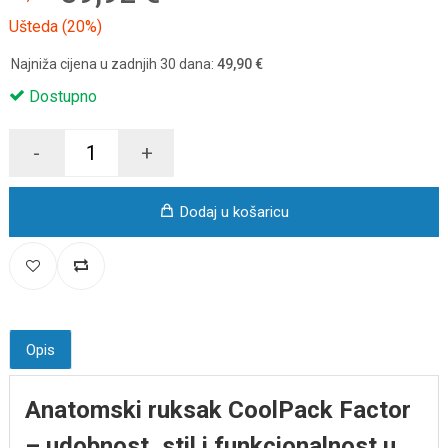
Ušteda (20%)
Najniža cijena u zadnjih 30 dana:
49,90 €
Dostupno
-
+
Dodaj u košaricu
Opis
Anatomski ruksak CoolPack Factor
– udobnost, stil i funkcionalnost u