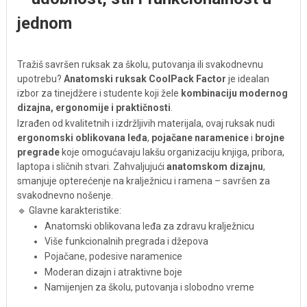
jednom
Tražiš savršen ruksak za školu, putovanja ili svakodnevnu
upotrebu?
Anatomski ruksak CoolPack Factor
je idealan
izbor za tinejdžere i studente koji žele
kombinaciju modernog
dizajna, ergonomije i praktičnosti
.
Izrađen od kvalitetnih i izdržljivih materijala, ovaj ruksak nudi
ergonomski oblikovana leđa
,
pojačane naramenice
i
brojne
pregrade
koje omogućavaju lakšu organizaciju knjiga, pribora,
laptopa i sličnih stvari. Zahvaljujući
anatomskom dizajnu
,
smanjuje opterećenje na kralježnicu i ramena – savršen za
svakodnevno nošenje.
🔹 Glavne karakteristike:
Anatomski oblikovana leđa za zdravu kralježnicu
Više funkcionalnih pregrada i džepova
Pojačane, podesive naramenice
Moderan dizajn i atraktivne boje
Namijenjen za školu, putovanja i slobodno vreme