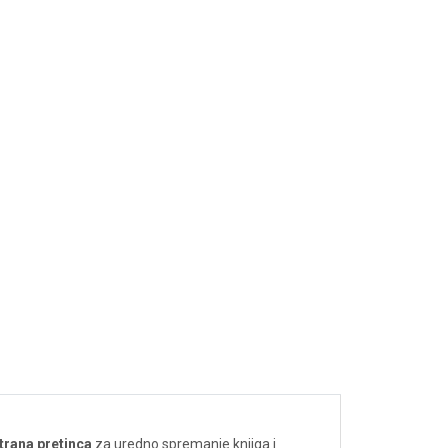
strana pretinca
za uredno spremanje knjiga i