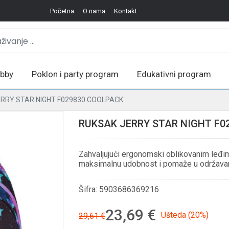
Početna
O nama
Kontakt
bby
Poklon i party program
Edukativni program
RRY STAR NIGHT F029830 COOLPACK
RUKSAK JERRY STAR NIGHT F0
Zahvaljujući ergonomski oblikovanim leđi
maksimalnu udobnost i pomaže u održavanj
Šifra:
5903686369216
23,69 €
Ušteda (20%)
29,61 €