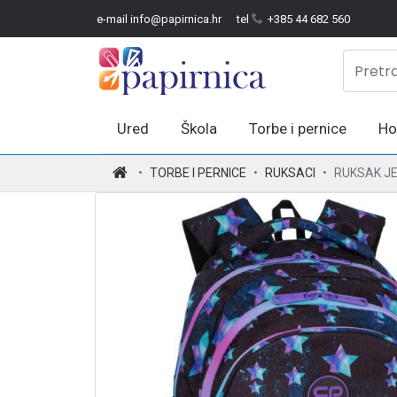
e-mail info@papirnica.hr
tel
+385 44 682 560
Ured
Škola
Torbe i pernice
Ho
.
TORBE I PERNICE
RUKSACI
RUKSAK JE