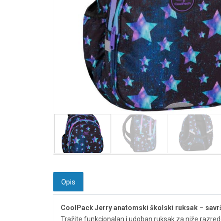
Opis
CoolPack Jerry anatomski školski ruksak – savrš
Tražite funkcionalan i udoban ruksak za niže razre