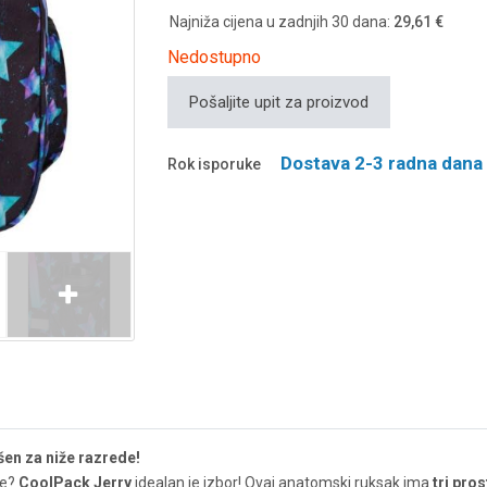
Najniža cijena u zadnjih 30 dana:
29,61 €
Nedostupno
Pošaljite upit za proizvod
Dostava 2-3 radna dana
Rok isporuke
en za niže razrede!
de?
CoolPack Jerry
idealan je izbor! Ovaj anatomski ruksak ima
tri pro