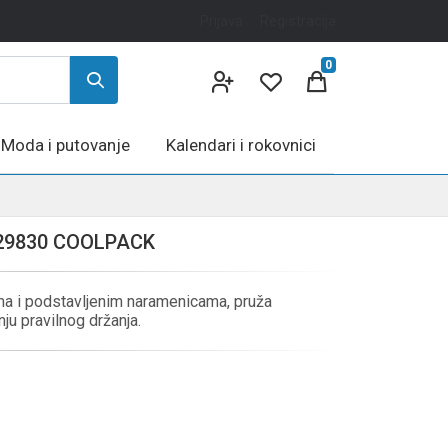
Prijava
Registracija
0
Moda i putovanje
Kalendari i rokovnici
29830 COOLPACK
ma i podstavljenim naramenicama, pruža
u pravilnog držanja.