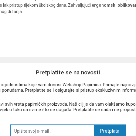
lak pristup tijekom školskog dana. Zahvaljujući
ergonomski oblikova
nog držanja.
Pretplatite se na novosti
u pogodnostima koje vam donosi Webshop Papirnica. Primajte najnovije 
 ponudama. Pretplatite se i osigurajte si pristup ekskluzivnim infor
 svih vrsta papirničkih proizvoda. Naš cilj je da vam olakšamo kupo
 uvijek u toku sa svime što se događa. Pretplatite se sada i ne propust
Pretplata