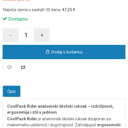
Najniža cijena u zadnjih 30 dana:
47,25 €
Dostupno
-
+
Dodaj u košaricu
Opis
CoolPack Rider anatomski školski ruksak – izdržljivost,
ergonomija i stil u jednom
CoolPack Rider
je anatomski školski ruksak dizajniran za
maksimalnu udobnost i dugotrajnost. Zahvaljujući
ergonomski