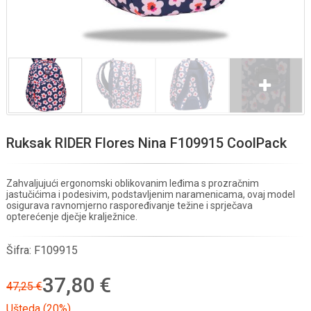
Ruksak RIDER Flores Nina F109915 CoolPack
Zahvaljujući ergonomski oblikovanim leđima s prozračnim
jastučićima i podesivim, podstavljenim naramenicama, ovaj model
osigurava ravnomjerno raspoređivanje težine i sprječava
opterećenje dječje kralježnice.
Šifra:
F109915
37,80 €
47,25 €
Ušteda (20%)