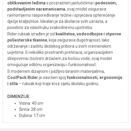
oblikovanim leđima
s prozračnim jastučićima i
podesivim,
podstavljenim naramenicama
, ovaj model osigurava
ravnomjerno raspoređivanje težine i sprječava opterećenje
dječje kralježnice. Idealan je za školarce svih uzrasta, a
posebno za višestruku svakodnevnu upotrebu.
Rider ruksak izrađen je od
kvalitetne, vodoodbojne i otporne
poliesterske tkanine
, koja osigurava dugotrajnost, lako
održavanje i zaštitu školskog pribora u svim vremenskim
uvjetima. S nekoliko prostranih pretinaca, organizacijskim
džepovima i bočnim držačem za bočicu vode, ovaj model
omogućuje odličnu organizaciju i funkcionalnost.
S modernim dizajnom i pažljivo biranim materijalima,
CoolPack Rider
je savršen spoj
funkcionalnosti, ergonomije
i stila
– ruksak koji traje kroz cijelu školsku godinu.
DIMENZIJE
:
Visina: 40 cm
Širina: 28 cm
Dubina: 17 cm