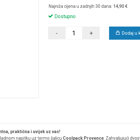
Najniža cijena u zadnjih 30 dana:
14,90 €
Dostupno
-
+
Dodaj u 
na, praktična i uvijek uz vas!
m hladnom napitku uz termo šalicu
Coolpack Provence
. Zahvaljujući dvo