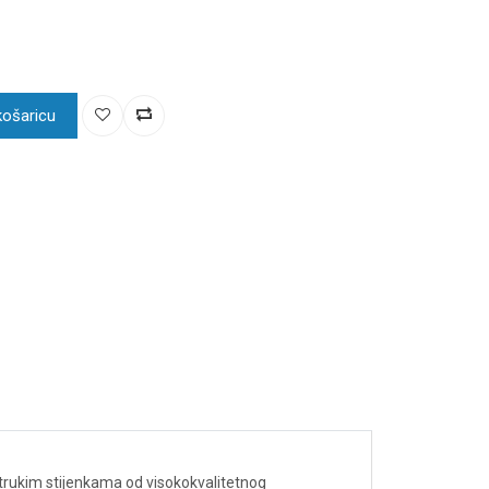
košaricu
strukim stijenkama od visokokvalitetnog