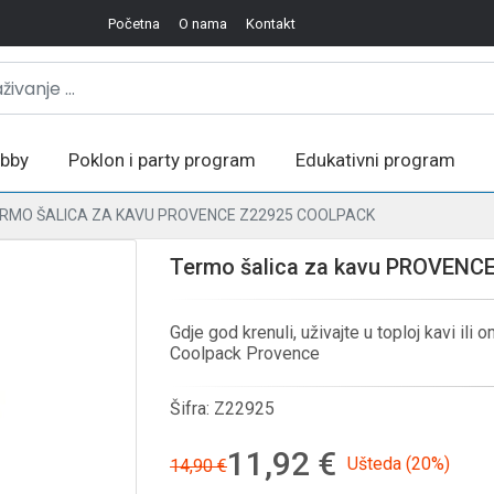
Početna
O nama
Kontakt
bby
Poklon i party program
Edukativni program
RMO ŠALICA ZA KAVU PROVENCE Z22925 COOLPACK
Termo šalica za kavu PROVENC
Gdje god krenuli, uživajte u toploj kavi il
Coolpack Provence
Šifra:
Z22925
11,92 €
Ušteda (20%)
14,90 €