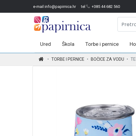
e-mail info@papirnica.hr
tel
+385 44 682 560
Ured
Škola
Torbe i pernice
Ho
.
TORBE I PERNICE
BOČICE ZA VODU
TE