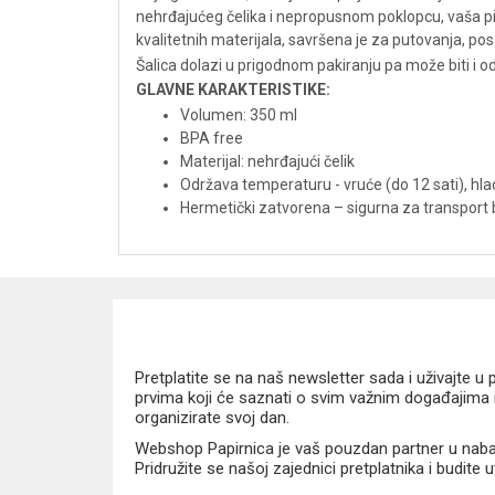
nehrđajućeg čelika i nepropusnom poklopcu, vaša pić
kvalitetnih materijala, savršena je za putovanja, posa
Šalica dolazi u prigodnom pakiranju pa može biti i o
GLAVNE KARAKTERISTIKE:
Volumen: 350 ml
BPA free
Materijal: nehrđajući čelik
Održava temperaturu - vruće (do 12 sati), hla
Hermetički zatvorena – sigurna za transport b
Pretplatite se na naš newsletter sada i uživajte 
prvima koji će saznati o svim važnim događajima i
organizirate svoj dan.
Webshop Papirnica je vaš pouzdan partner u nabavi
Pridružite se našoj zajednici pretplatnika i budite