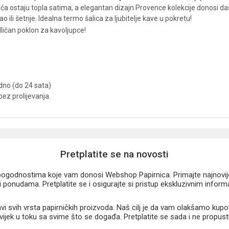
a ostaju topla satima, a elegantan dizajn Provence kolekcije donosi da
o ili šetnje. Idealna termo šalica za ljubitelje kave u pokretu!
dličan poklon za kavoljupce!
dno (do 24 sata)
ez prolijevanja.
Pretplatite se na novosti
u pogodnostima koje vam donosi Webshop Papirnica. Primajte najnovije 
 ponudama. Pretplatite se i osigurajte si pristup ekskluzivnim infor
 svih vrsta papirničkih proizvoda. Naš cilj je da vam olakšamo kupo
 uvijek u toku sa svime što se događa. Pretplatite se sada i ne propust