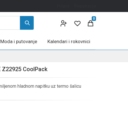
Prijava
Registracija
0
Moda i putovanje
Kalendari i rokovnici
E Z22925 CoolPack
i omiljenom hladnom napitku uz termo šalicu