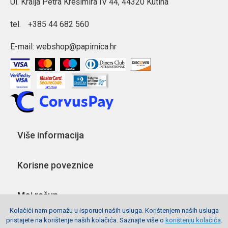
Ul. Kralja Petra Krešimira IV 44, 44320 Kutina
tel.
+385 44 682 560
E-mail:
webshop@papirnica.hr
Više informacija
Korisne poveznice
Moj račun
Kolačići nam pomažu u isporuci naših usluga. Korištenjem naših usluga
pristajete na korištenje naših kolačića. Saznajte više o
korištenju kolačića
.
Pratite nas