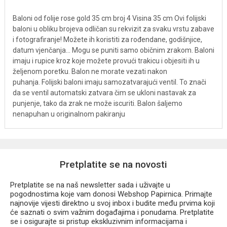
Baloni od folije rose gold 35 cm broj 4 Visina 35 cm Ovi folijski
baloni u obliku brojeva odličan su rekvizit za svaku vrstu zabave
i fotografiranje! Možete ih koristiti za rođendane, godišnjice,
datum vjenčanja... Mogu se puniti samo običnim zrakom. Baloni
imaju i rupice kroz koje možete provući trakicu i objesiti ih u
željenom poretku. Balon ne morate vezati nakon
puhanja. Folijski baloni imaju samozatvarajući ventil. To znači
da se ventil automatski zatvara čim se ukloni nastavak za
punjenje, tako da zrak ne može iscuriti. Balon šaljemo
nenapuhan u originalnom pakiranju
Pretplatite se na novosti
Pretplatite se na naš newsletter sada i uživajte u
pogodnostima koje vam donosi Webshop Papirnica. Primajte
najnovije vijesti direktno u svoj inbox i budite među prvima koji
će saznati o svim važnim događajima i ponudama. Pretplatite
se i osigurajte si pristup ekskluzivnim informacijama i