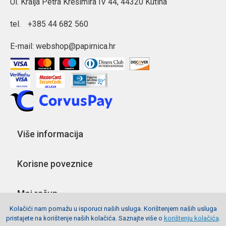
Ul. Kralja Petra Krešimira IV 44, 44320 Kutina
tel.
+385 44 682 560
E-mail:
webshop@papirnica.hr
Više informacija
Korisne poveznice
Moj račun
Kolačići nam pomažu u isporuci naših usluga. Korištenjem naših usluga
pristajete na korištenje naših kolačića. Saznajte više o
korištenju kolačića
.
Pratite nas