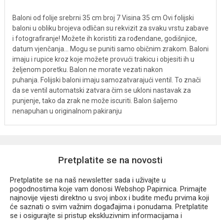
Baloni od folije srebrni 35 cm broj 7 Visina 35 cm Ovi folijski
baloni u obliku brojeva odličan su rekvizit za svaku vrstu zabave
i fotografiranje! Možete ih koristiti za rođendane, godišnjice,
datum vjenčanja... Mogu se puniti samo običnim zrakom. Baloni
imaju i rupice kroz koje možete provući trakicu i objesiti ih u
željenom poretku. Balon ne morate vezati nakon
puhanja. Folijski baloni imaju samozatvarajući ventil. To znači
da se ventil automatski zatvara čim se ukloni nastavak za
punjenje, tako da zrak ne može iscuriti. Balon šaljemo
nenapuhan u originalnom pakiranju
Pretplatite se na novosti
Pretplatite se na naš newsletter sada i uživajte u
pogodnostima koje vam donosi Webshop Papirnica. Primajte
najnovije vijesti direktno u svoj inbox i budite među prvima koji
će saznati o svim važnim događajima i ponudama. Pretplatite
se i osigurajte si pristup ekskluzivnim informacijama i