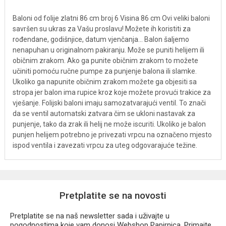
Baloni od folije zlatni 86 cm broj 6 Visina 86 cm Ovi veliki baloni
savršen su ukras za Vašu proslavu! Možete ih koristiti za
rođendane, godišnjice, datum vjenčanja... Balon šaljemo
nenapuhan u originalnom pakiranju. Može se puniti helijem ili
običnim zrakom. Ako ga punite običnim zrakom to možete
učiniti pomoću ručne pumpe za punjenje balona ili slamke.
Ukoliko ga napunite običnim zrakom možete ga objesiti sa
stropa jer balon ima rupice kroz koje možete provući trakice za
vješanje. Folijski baloni imaju samozatvarajući ventil. To znači
da se ventil automatski zatvara čim se ukloni nastavak za
punjenje, tako da zrak ili helij ne može iscuriti. Ukoliko je balon
punjen helijem potrebno je privezati vrpcu na označeno mjesto
ispod ventila i zavezati vrpcu za uteg odgovarajuće težine.
Pretplatite se na novosti
Pretplatite se na naš newsletter sada i uživajte u
pogodnostima koje vam donosi Webshop Papirnica. Primajte