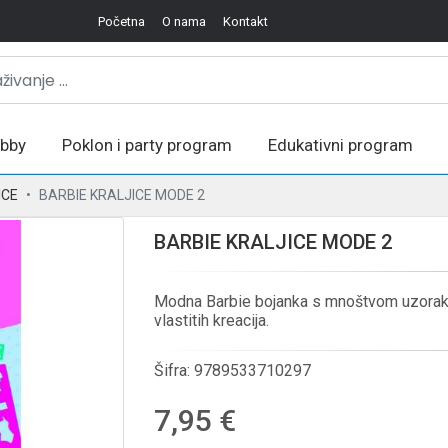
Početna
O nama
Kontakt
bby
Poklon i party program
Edukativni program
ICE
BARBIE KRALJICE MODE 2
BARBIE KRALJICE MODE 2
Modna Barbie bojanka s mnoštvom uzoraka,
vlastitih kreacija.
Šifra:
9789533710297
7,95 €