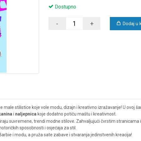
Dostupno
-
+
Dodaj u 
 male stilistice koje vole modu, dizajn i kreativno izražavanje! U ovoj š
kanina
i
naljepnica
koje dodatno potiču maštu i kreativnost.
 kreiraju suvremene, trendi modne stilove. Zahvaljujući čvrstim stranica
motoričkih sposobnosti i osjećaja za stil.
Barbie i modu, a pruža sate zabave i stvaranja jedinstvenih kreacija!