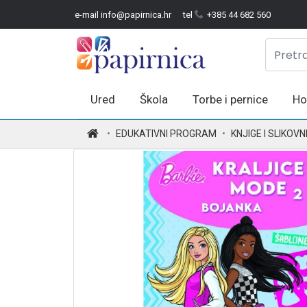
e-mail info@papirnica.hr
tel
+385 44 682 560
Ured
Škola
Torbe i pernice
Ho
.
EDUKATIVNI PROGRAM
KNJIGE I SLIKOVN