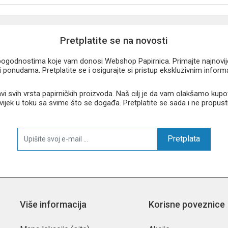
Pretplatite se na novosti
u pogodnostima koje vam donosi Webshop Papirnica. Primajte najnovije 
 ponudama. Pretplatite se i osigurajte si pristup ekskluzivnim infor
 svih vrsta papirničkih proizvoda. Naš cilj je da vam olakšamo kupo
 uvijek u toku sa svime što se događa. Pretplatite se sada i ne propust
Pretplata
Više informacija
Korisne poveznice