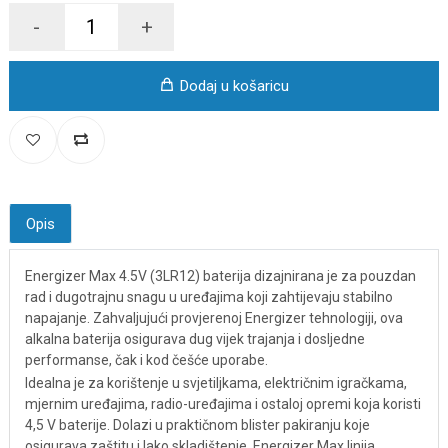
-
+
Dodaj u košaricu
Opis
Energizer Max 4.5V (3LR12) baterija dizajnirana je za pouzdan
rad i dugotrajnu snagu u uređajima koji zahtijevaju stabilno
napajanje. Zahvaljujući provjerenoj Energizer tehnologiji, ova
alkalna baterija osigurava dug vijek trajanja i dosljedne
performanse, čak i kod češće uporabe.
Idealna je za korištenje u svjetiljkama, električnim igračkama,
mjernim uređajima, radio-uređajima i ostaloj opremi koja koristi
4,5 V baterije. Dolazi u praktičnom blister pakiranju koje
osigurava zaštitu i lako skladištenje. Energizer Max linija