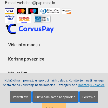
E-mail:
webshop@papirnica.hr
Više informacija
Korisne poveznice
Moj račun
Kolačići nam pomažu u isporuci naših usluga. Korištenjem naših usluga
pristajete na korištenje naših kolačića. Saznajte više o
korištenju kolačića
.
Pratite nas
Prihvati sve
Prihvaćam samo neophodno
Postavke
Copyright © 2026 Webshop Papirnica. Sva prava pridržana.
Izrada stranica