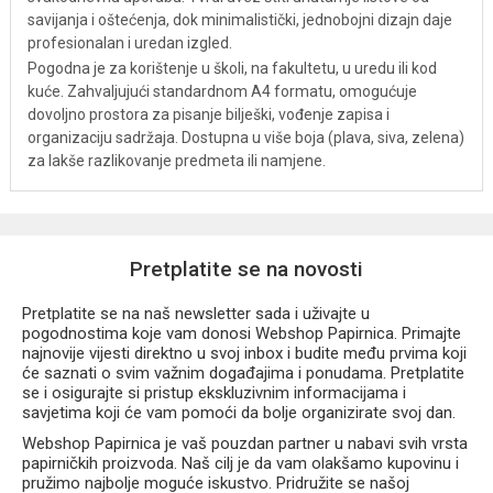
savijanja i oštećenja, dok minimalistički, jednobojni dizajn daje
profesionalan i uredan izgled.
Pogodna je za korištenje u školi, na fakultetu, u uredu ili kod
kuće. Zahvaljujući standardnom A4 formatu, omogućuje
dovoljno prostora za pisanje bilješki, vođenje zapisa i
organizaciju sadržaja. Dostupna u više boja (plava, siva, zelena)
za lakše razlikovanje predmeta ili namjene.
Pretplatite se na novosti
Pretplatite se na naš newsletter sada i uživajte u
pogodnostima koje vam donosi Webshop Papirnica. Primajte
najnovije vijesti direktno u svoj inbox i budite među prvima koji
će saznati o svim važnim događajima i ponudama. Pretplatite
se i osigurajte si pristup ekskluzivnim informacijama i
savjetima koji će vam pomoći da bolje organizirate svoj dan.
Webshop Papirnica je vaš pouzdan partner u nabavi svih vrsta
papirničkih proizvoda. Naš cilj je da vam olakšamo kupovinu i
pružimo najbolje moguće iskustvo. Pridružite se našoj