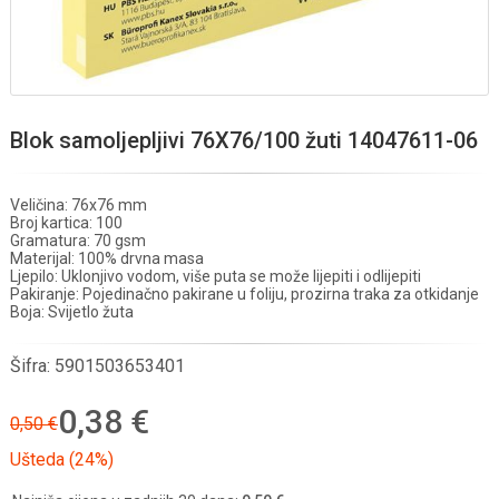
Blok samoljepljivi 76X76/100 žuti 14047611-06
Veličina: 76x76 mm
Broj kartica: 100
Gramatura: 70 gsm
Materijal: 100% drvna masa
Ljepilo: Uklonjivo vodom, više puta se može lijepiti i odlijepiti
Pakiranje: Pojedinačno pakirane u foliju, prozirna traka za otkidanje
Boja: Svijetlo žuta
Šifra:
5901503653401
0,38 €
0,50 €
Ušteda (24%)