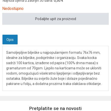
Najniža cijena u zadnjih 30 dana:
0,50 €
Nedostupno
Pošaljite upit za proizvod
Opis
Samoljepljive bilješke u najpopularnijem formatu 76x76 mm,
idealne za bilješke, podsjetnike i organizaciju. Svaka kocka
sadrži 100 kartica, izrađene od papira (100% drvna masa) s
gramaturom od 70gsm. Ljepilo na karticama može se ukloniti
vodom, omogućujući višekratno lijepljenje i odljepljivanje bez
ostataka. Bilješke su svijetlo žute boje i dolaze pojedinačno
pakirane u foliju, a dodatna prozirna traka olakšava otkidanje.
Pretplatite se na novosti