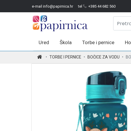
e-mail info@papirnica.hr
tel
+385 44 682 560
Ured
Škola
Torbe i pernice
Ho
.
TORBE I PERNICE
BOČICE ZA VODU
BO