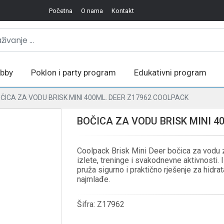
Početna
O nama
Kontakt
bby
Poklon i party program
Edukativni program
ČICA ZA VODU BRISK MINI 400ML. DEER Z17962 COOLPACK
BOČICA ZA VODU BRISK MINI 4
Coolpack Brisk Mini Deer bočica za vodu z
izlete, treninge i svakodnevne aktivnosti. 
pruža sigurno i praktično rješenje za hidrat
najmlađe.
Šifra:
Z17962