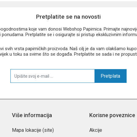
Pretplatite se na novosti
u pogodnostima koje vam donosi Webshop Papirnica. Primajte najnovije 
 ponudama. Pretplatite se i osigurajte si pristup ekskluzivnim infor
 svih vrsta papirničkih proizvoda. Naš cilj je da vam olakšamo kupo
 uvijek u toku sa svime što se događa. Pretplatite se sada i ne propust
 praktičnost i prekrasan dizajn te je odličan izbor za svakodnevnu hidrat
Pretplata
Više informacija
Korisne poveznice
Mapa lokacije (site)
Akcije