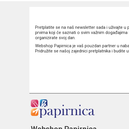
Nije namijenjena za kipuću ili vrlo vruću vodu
Preporučuje se ručno pranje
Nije prikladna za mikrovalnu pećnicu
Nije prikladna za pranje u perilici posuđa
Pretplatite se na naš newsletter sada i uživajte 
Dimenzije i kapacitet:
prvima koji će saznati o svim važnim događajima i
organizirate svoj dan.
Webshop Papirnica je vaš pouzdan partner u nabavi
Kapacitet: 400 ml
Pridružite se našoj zajednici pretplatnika i budite
Coolpack Brisk Mini Deer bočica kombinira sigurnost,
Webshop Papirnica