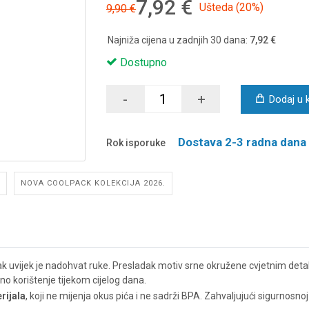
7,92 €
Ušteda (20%)
9,90 €
Najniža cijena u zadnjih 30 dana:
7,92 €
Dostupno
-
+
Dodaj u 
Dostava 2-3 radna dana
Rok isporuke
NOVA COOLPACK KOLEKCIJA 2026.
ak uvijek je nadohvat ruke. Presladak motiv srne okružene cvjetnim deta
o korištenje tijekom cijelog dana.
rijala
, koji ne mijenja okus pića i ne sadrži BPA. Zahvaljujući sigurnosnoj