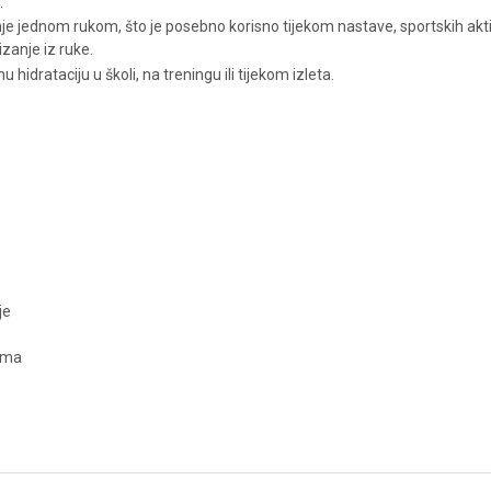
.
 jednom rukom, što je posebno korisno tijekom nastave, sportskih akti
zanje iz ruke.
 hidrataciju u školi, na treningu ili tijekom izleta.
je
vima