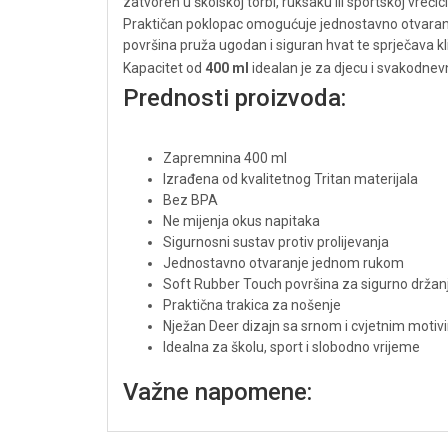
zatvoren u školskoj torbi, ruksaku ili sportskoj vrećici
Praktičan poklopac omogućuje jednostavno otvaranje
površina pruža ugodan i siguran hvat te sprječava kli
Kapacitet od
400 ml
idealan je za djecu i svakodnevnu
Prednosti proizvoda:
Zapremnina 400 ml
Izrađena od kvalitetnog Tritan materijala
Bez BPA
Ne mijenja okus napitaka
Sigurnosni sustav protiv prolijevanja
Jednostavno otvaranje jednom rukom
Soft Rubber Touch površina za sigurno držan
Praktična trakica za nošenje
Nježan Deer dizajn sa srnom i cvjetnim moti
Idealna za školu, sport i slobodno vrijeme
Važne napomene: