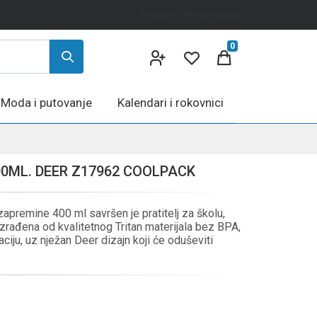
Prijava
Registracija
0
Moda i putovanje
Kalendari i rokovnici
00ML. DEER Z17962 COOLPACK
apremine 400 ml savršen je pratitelj za školu,
Izrađena od kvalitetnog Tritan materijala bez BPA,
aciju, uz nježan Deer dizajn koji će oduševiti