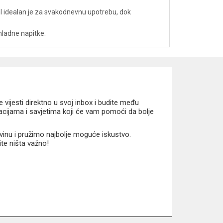
 ml idealan je za svakodnevnu upotrebu, dok
hladne napitke.
vijesti direktno u svoj inbox i budite među
macijama i savjetima koji će vam pomoći da bolje
vinu i pružimo najbolje moguće iskustvo.
ite ništa važno!