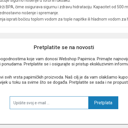
uje sigurno nošenje u torbi ili ruksaku.
drži BPA, čime osigurava sigurnu i zdravu hidrataciju. Kapacitet od 500
jednostavno nošenje i spremanje.
tenja isprati bočicu toplom vodom za tople napitke ili hladnom vodom za 
Pretplatite se na novosti
u pogodnostima koje vam donosi Webshop Papirnica. Primajte najnovije 
 ponudama. Pretplatite se i osigurajte si pristup ekskluzivnim infor
 svih vrsta papirničkih proizvoda. Naš cilj je da vam olakšamo kupo
 uvijek u toku sa svime što se događa. Pretplatite se sada i ne propust
Pretplata