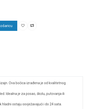
košaricu
zajn. Ova bočica izrađena je od kvalitetnog
d. Idealna je za posao, školu, putovanja ili
 hladni ostaju osvježavajući i do 24 sata.