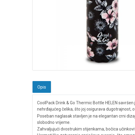
Opis
CoolPack Drink & Go Thermic Bottle HELEN savršen je
nehrđajućeg čelika, što joj osigurava dugotrajnost,
Poseban naglasak stavljen je na elegantan crni dizajn
slobodno vrijeme.
Zahvaljujući dvostrukim stijenkama, bočica učinkovito