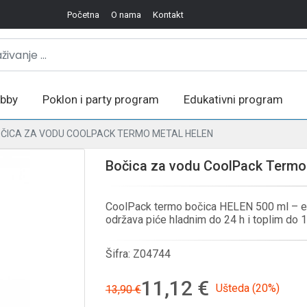
Početna
O nama
Kontakt
bby
Poklon i party program
Edukativni program
ČICA ZA VODU COOLPACK TERMO METAL HELEN
Bočica za vodu CoolPack Termo
CoolPack termo bočica HELEN 500 ml – el
održava piće hladnim do 24 h i toplim do 1
Šifra:
Z04744
11,12 €
Ušteda (20%)
13,90 €