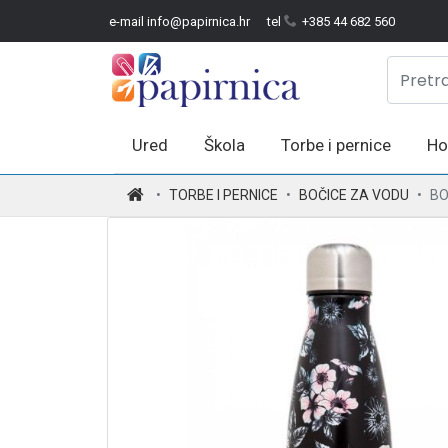
e-mail info@papirnica.hr
tel
+385 44 682 560
Ured
Škola
Torbe i pernice
Ho
.
TORBE I PERNICE
BOČICE ZA VODU
BO