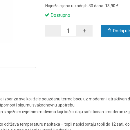
Najniža cijena u zadnjih 30 dana:
13,90 €
Dostupno
-
+
Dodaj u 
 izbor za sve koji žele pouzdanu termo bocu uz moderan i atraktivan di
 otpornost i sigurnu svakodnevnu upotrebu.
 s nježnim cvjetnim motivima koji bočici daju sofisticiran i moderan izgle
 održava temperaturu napitaka – topli napici ostaju topli do 12 sati, dok