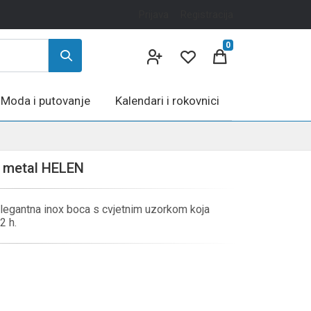
Prijava
Registracija
0
Moda i putovanje
Kalendari i rokovnici
 metal HELEN
egantna inox boca s cvjetnim uzorkom koja
2 h.