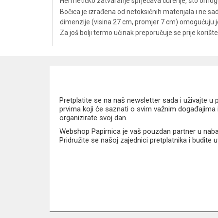
Hermetičko zatvaranje sprječava curenje, što omoguć
Bočica je izrađena od netoksičnih materijala i ne sa
dimenzije (visina 27 cm, promjer 7 cm) omogućuju 
Za još bolji termo učinak preporučuje se prije koriš
Pretplatite se na naš newsletter sada i uživajte 
prvima koji će saznati o svim važnim događajima i
organizirate svoj dan.
Webshop Papirnica je vaš pouzdan partner u nabavi
Pridružite se našoj zajednici pretplatnika i budite