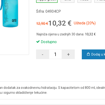
Šifra:
04934CP
10,32 €
Ušteda (20%)
12,90 €
Najniža cijena u zadnjih 30 dana:
10,32 €
Dostupno
-
+
Dodaj u 
n dodatak za svakodnevnu hidrataciju. S kapacitetom od 800 ml, idealna 
 i sigurno skladištenje tekućine.