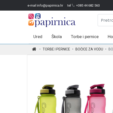
e-mail info@papirnica.hr
tel
+385 44 682 560
Ured
Škola
Torbe i pernice
Ho
.
TORBE I PERNICE
BOČICE ZA VODU
BO