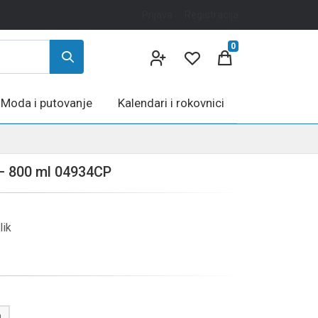
Prijava
Registracija
0
Moda i putovanje
Kalendari i rokovnici
 – 800 ml 04934CP
lik
a