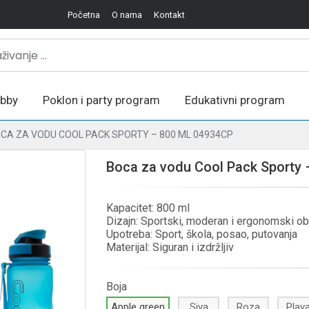
Početna
O nama
Kontakt
bby
Poklon i party program
Edukativni program
CA ZA VODU COOL PACK SPORTY – 800 ML 04934CP
Boca za vodu Cool Pack Sporty
Kapacitet: 800 ml
Dizajn: Sportski, moderan i ergonomski ob
Upotreba: Sport, škola, posao, putovanja
Materijal: Siguran i izdržljiv
Boja
Apple green
Siva
Roza
Plav