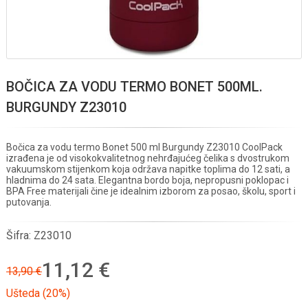
BOČICA ZA VODU TERMO BONET 500ML.
BURGUNDY Z23010
Bočica za vodu termo Bonet 500 ml Burgundy Z23010 CoolPack
izrađena je od visokokvalitetnog nehrđajućeg čelika s dvostrukom
vakuumskom stijenkom koja održava napitke toplima do 12 sati, a
hladnima do 24 sata. Elegantna bordo boja, nepropusni poklopac i
BPA Free materijali čine je idealnim izborom za posao, školu, sport i
putovanja.
Šifra:
Z23010
11,12 €
13,90 €
Ušteda (20%)