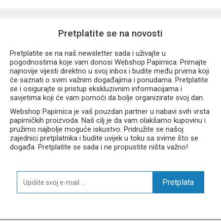
Hermetički navojni poklopac protiv curenja
Elegantna mat bordo (Burgundy) završna obrada
Pogodna za vodu, kavu, čaj i druge napitke
Pretplatite se na novosti
Idealna za posao, školu, sport i putovanja
Dimenzije:
27 × 7 cm
Pretplatite se na naš newsletter sada i uživajte u
Proizvođač:
CoolPack
pogodnostima koje vam donosi Webshop Papirnica. Primajte
najnovije vijesti direktno u svoj inbox i budite među prvima koji
će saznati o svim važnim događajima i ponudama. Pretplatite
se i osigurajte si pristup ekskluzivnim informacijama i
savjetima koji će vam pomoći da bolje organizirate svoj dan.
Webshop Papirnica je vaš pouzdan partner u nabavi svih vrsta
papirničkih proizvoda. Naš cilj je da vam olakšamo kupovinu i
pružimo najbolje moguće iskustvo. Pridružite se našoj
zajednici pretplatnika i budite uvijek u toku sa svime što se
događa. Pretplatite se sada i ne propustite ništa važno!
Pretplata