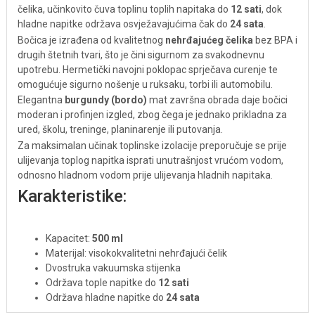
čelika, učinkovito čuva toplinu toplih napitaka do
12 sati
, dok
hladne napitke održava osvježavajućima čak do
24 sata
.
Bočica je izrađena od kvalitetnog
nehrđajućeg čelika
bez BPA i
drugih štetnih tvari, što je čini sigurnom za svakodnevnu
upotrebu. Hermetički navojni poklopac sprječava curenje te
omogućuje sigurno nošenje u ruksaku, torbi ili automobilu.
Elegantna
burgundy (bordo)
mat završna obrada daje bočici
moderan i profinjen izgled, zbog čega je jednako prikladna za
ured, školu, treninge, planinarenje ili putovanja.
Za maksimalan učinak toplinske izolacije preporučuje se prije
ulijevanja toplog napitka isprati unutrašnjost vrućom vodom,
odnosno hladnom vodom prije ulijevanja hladnih napitaka.
Karakteristike:
Kapacitet:
500 ml
Materijal: visokokvalitetni nehrđajući čelik
Dvostruka vakuumska stijenka
Održava tople napitke do
12 sati
Održava hladne napitke do
24 sata
BPA Free i netoksični materijali