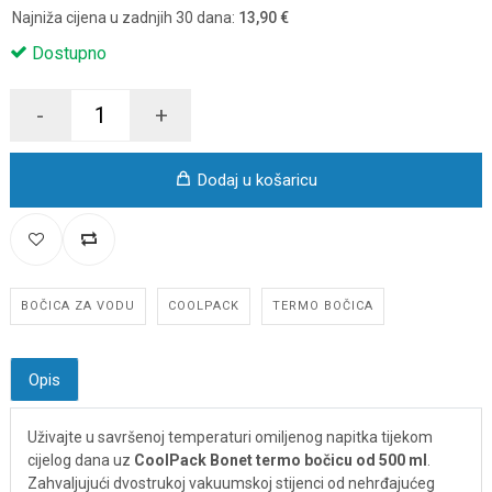
Najniža cijena u zadnjih 30 dana:
13,90 €
Dostupno
-
+
Dodaj u košaricu
BOČICA ZA VODU
COOLPACK
TERMO BOČICA
Opis
Uživajte u savršenoj temperaturi omiljenog napitka tijekom
cijelog dana uz
CoolPack Bonet termo bočicu od 500 ml
.
Zahvaljujući dvostrukoj vakuumskoj stijenci od nehrđajućeg