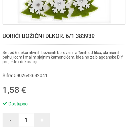
BORIĆI BOŽIĆNI DEKOR. 6/1 383939
Set od 6 dekorativnih božićnih borova izrađenih od filca, ukrašenih
pahuljicom i malim sjajnim kamenčićem. Idealno za blagdanske DIY
projekte i dekoracije.
Šifra:
5902643642041
1,58 €
Dostupno
-
+