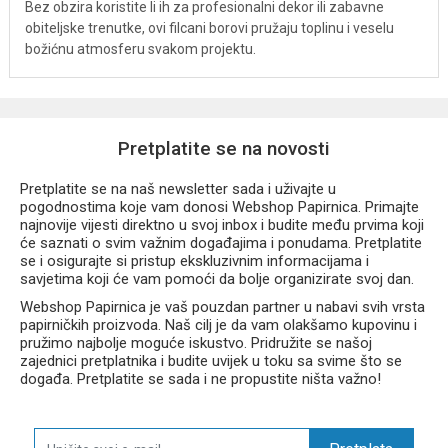
Bez obzira koristite li ih za profesionalni dekor ili zabavne
obiteljske trenutke, ovi filcani borovi pružaju toplinu i veselu
božićnu atmosferu svakom projektu.
Pretplatite se na novosti
Pretplatite se na naš newsletter sada i uživajte u
pogodnostima koje vam donosi Webshop Papirnica. Primajte
najnovije vijesti direktno u svoj inbox i budite među prvima koji
će saznati o svim važnim događajima i ponudama. Pretplatite
se i osigurajte si pristup ekskluzivnim informacijama i
savjetima koji će vam pomoći da bolje organizirate svoj dan.
Webshop Papirnica je vaš pouzdan partner u nabavi svih vrsta
papirničkih proizvoda. Naš cilj je da vam olakšamo kupovinu i
pružimo najbolje moguće iskustvo. Pridružite se našoj
zajednici pretplatnika i budite uvijek u toku sa svime što se
događa. Pretplatite se sada i ne propustite ništa važno!