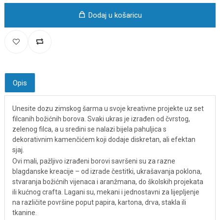
Dodaj u košaricu
Opis
Unesite dozu zimskog šarma u svoje kreativne projekte uz set
filcanih božićnih borova. Svaki ukras je izrađen od čvrstog,
zelenog filca, a u sredini se nalazi bijela pahuljica s
dekorativnim kamenčićem koji dodaje diskretan, ali efektan
sjaj.
Ovi mali, pažljivo izrađeni borovi savršeni su za razne
blagdanske kreacije – od izrade čestitki, ukrašavanja poklona,
stvaranja božićnih vijenaca i aranžmana, do školskih projekata
ili kućnog crafta. Lagani su, mekani i jednostavni za lijepljenje
na različite površine poput papira, kartona, drva, stakla ili
tkanine.