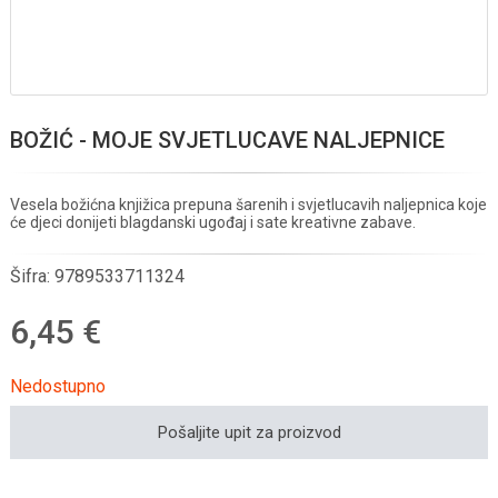
BOŽIĆ - MOJE SVJETLUCAVE NALJEPNICE
Vesela božićna knjižica prepuna šarenih i svjetlucavih naljepnica koje
će djeci donijeti blagdanski ugođaj i sate kreativne zabave.
Šifra:
9789533711324
6,45 €
Nedostupno
Pošaljite upit za proizvod