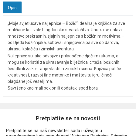
Opis
„Moje svjetlucave naljepnice – Božić“ idealna je knjižica za sve
mališane koji vole blagdansko stvaralaštvo. Unutra se nalazi
mnoštvo prekrasnih, sjajnih naljepnica s božićnim motivima –
od Djeda Božićnjaka, sobova i snjegovića pa sve do darova,
ukrasa, kolačića i zimskih avantura.
Naljepnice su lako odvojive i prilagođene dječjim rukama, a
mogu se koristiti za ukrašavanje bilježnica, crteža, božićnih
čestitki ili za kreiranje vlastitih zimskih scena. Knjižica potiče
kreativnost, razvoj fine motorike i maštovitu igru, čineći
blagdane još veselijima.
Savršeno kao mali poklon ili dodatak ispod bora.
Pretplatite se na novosti
Pretplatite se na naš newsletter sada i uživajte u
pogodnostima koje vam donosi Webshop Papirnica. Primajte