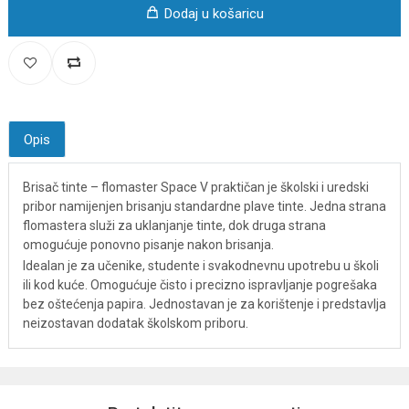
Dodaj u košaricu
Opis
Brisač tinte – flomaster Space V praktičan je školski i uredski
pribor namijenjen brisanju standardne plave tinte. Jedna strana
flomastera služi za uklanjanje tinte, dok druga strana
omogućuje ponovno pisanje nakon brisanja.
Idealan je za učenike, studente i svakodnevnu upotrebu u školi
ili kod kuće. Omogućuje čisto i precizno ispravljanje pogrešaka
bez oštećenja papira. Jednostavan je za korištenje i predstavlja
neizostavan dodatak školskom priboru.