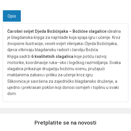
Opis
Čarobni svijet Djeda Božićnjaka – Božićne slagalice
idealna
je blagdanska knjiga za najmlađe koja spaja igru i učenje. Kroz
živopisne ilustracije, veseli svijet vilenjaka i Djeda Božićnjaka,
djeca otkrivaju blagdansku radost i čaroliju Božića.
Knjiga sadrži
6 kvalitetnih slagalica
koje potiču razvoj
motorike, koordinacije ruka–oko i logičkog razmišljanja. Svaka
slagalica prikazuje drugačiju božićnu scenu, pružajući
mališanima zabavu i priliku za učenje kroz igru.
Slikovnica je savršena za zajedničko blagdansko druženje, a
ujedno i prekrasan poklon koji donosi osmijeh i toplinu u svaki
dom.
Pretplatite se na novosti