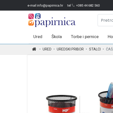
e-mail info@papirnica.hr
tel
+385 44 682 560
Ured
Škola
Torbe i pernice
Ho
.
URED
UREDSKI PRIBOR
STALCI
ČAŠ