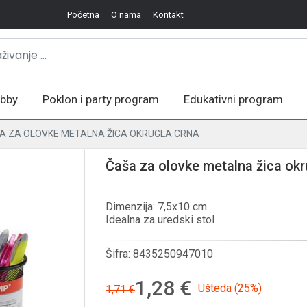
Početna
O nama
Kontakt
bby
Poklon i party program
Edukativni program
A ZA OLOVKE METALNA ŽICA OKRUGLA CRNA
Čaša za olovke metalna žica okr
Dimenzija: 7,5x10 cm
Idealna za uredski stol
Šifra:
8435250947010
1,28 €
Ušteda (25%)
1,71 €