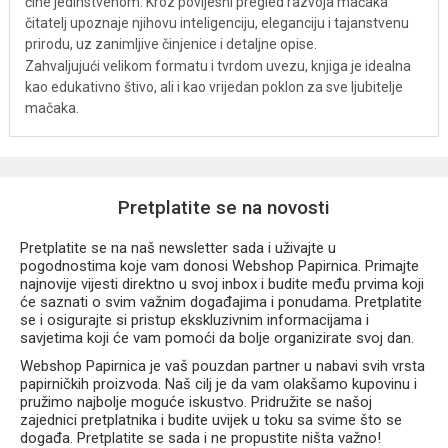
čine jedinstvenom. Kroz povijesni pregled razvoja mačaka
čitatelj upoznaje njihovu inteligenciju, eleganciju i tajanstvenu
prirodu, uz zanimljive činjenice i detaljne opise.
Zahvaljujući velikom formatu i tvrdom uvezu, knjiga je idealna
kao edukativno štivo, ali i kao vrijedan poklon za sve ljubitelje
mačaka.
Pretplatite se na novosti
Pretplatite se na naš newsletter sada i uživajte u
pogodnostima koje vam donosi Webshop Papirnica. Primajte
najnovije vijesti direktno u svoj inbox i budite među prvima koji
će saznati o svim važnim događajima i ponudama. Pretplatite
se i osigurajte si pristup ekskluzivnim informacijama i
savjetima koji će vam pomoći da bolje organizirate svoj dan.
Webshop Papirnica je vaš pouzdan partner u nabavi svih vrsta
papirničkih proizvoda. Naš cilj je da vam olakšamo kupovinu i
pružimo najbolje moguće iskustvo. Pridružite se našoj
zajednici pretplatnika i budite uvijek u toku sa svime što se
događa. Pretplatite se sada i ne propustite ništa važno!