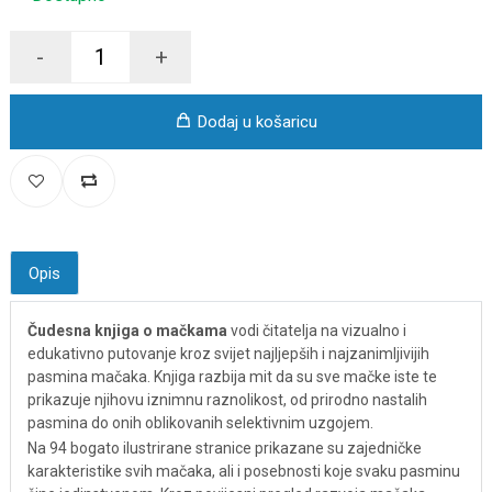
-
+
Dodaj u košaricu
Opis
Čudesna knjiga o mačkama
vodi čitatelja na vizualno i
edukativno putovanje kroz svijet najljepših i najzanimljivijih
pasmina mačaka. Knjiga razbija mit da su sve mačke iste te
prikazuje njihovu iznimnu raznolikost, od prirodno nastalih
pasmina do onih oblikovanih selektivnim uzgojem.
Na 94 bogato ilustrirane stranice prikazane su zajedničke
karakteristike svih mačaka, ali i posebnosti koje svaku pasminu