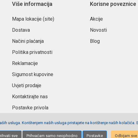
Više informacija
Korisne poveznice
Mapa lokacije (site)
Akcije
Dostava
Novosti
Načini plaćanja
Blog
Politika privatnosti
Reklamacije
Sigurnost kupovine
Uvjeti prodaje
Kontaktirajte nas
Postavke privola
ših usluga. Korištenjem naših usluga pristajete na korištenje naših kolačića. 
Izrada stranica
Net plus d.o.o.
rihvati sve
Prihvaćam samo neophodno
Postavke
Odbijam sve