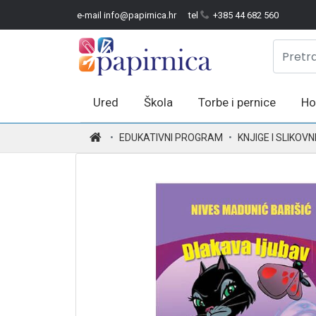
e-mail info@papirnica.hr
tel
+385 44 682 560
Ured
Škola
Torbe i pernice
Ho
.
EDUKATIVNI PROGRAM
KNJIGE I SLIKOVN