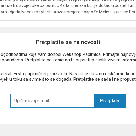
ar uzeti u svoje ruke uz pomoć Karla, dječaka koji je došao u posjet Tari 
iora i djeda Ivana i razotkriti prave namjere gospođe Melihe i pudlice Ba
Pretplatite se na novosti
u pogodnostima koje vam donosi Webshop Papirnica. Primajte najnovije 
 ponudama. Pretplatite se i osigurajte si pristup ekskluzivnim infor
 svih vrsta papirničkih proizvoda. Naš cilj je da vam olakšamo kupo
 uvijek u toku sa svime što se događa. Pretplatite se sada i ne propust
Pretplata