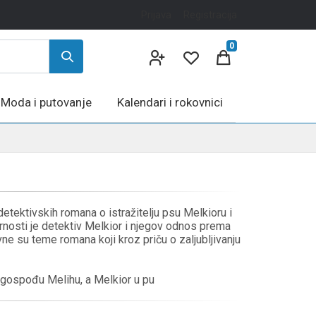
Prijava
Registracija
0
Moda i putovanje
Kalendari i rokovnici
etektivskih romana o istražitelju psu Melkioru i
ornosti je detektiv Melkior i njegov odnos prema
vne su teme romana koji kroz priču o zaljubljivanju
 u gospođu Melihu, a Melkior u pu