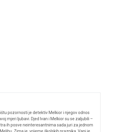
dištu pozornosti je detektiv Melkior i njegov odnos
 mjeri ljubavi. Djed Ivan i Melkior su se zaljubili –
matra ih posve neinteresantnima sada juri za jednom
Melihu. Zima je, vrijeme školskih praznika. Vani je