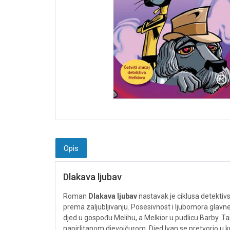
Opis
Dlakava ljubav
Roman
Dlakava ljubav
nastavak je ciklusa detektivs
prema zaljubljivanju. Posesivnost i ljubomora glavne s
djed u gospođu Melihu, a Melkior u pudlicu Barby. T
napirlitanom djevojčurom. Djed Ivan se pretvorio u ku