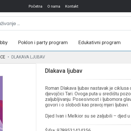
Početna
O nama
Kontakt
bby
Poklon i party program
Edukativni program
ICE
DLAKAVA LJUBAV
Dlakava ljubav
Roman Dlakava ljubav nastavak je ciklusa d
djevojčici Tari. Ovoga puta u središtu poz
zaljubljivanju. Posesivnost i ljubomora gla
govori i o slobodi kao pravoj mjeri ljubavi.
Djed Ivan i Melkior su se zaljubili – djed
Šifra:
9789531424356