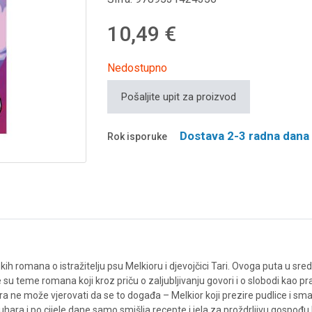
10,49 €
Nedostupno
Pošaljite upit za proizvod
Dostava 2-3 radna dana
Rok isporuke
kih romana o istražitelju psu Melkioru i djevojčici Tari. Ovoga puta u sre
u teme romana koji kroz priču o zaljubljivanju govori i o slobodi kao pravoj
ara ne može vjerovati da se to događa – Melkior koji prezire pudlice i s
hara i po cijele dane samo smišlja recepte i jela za proždrljivu gospođu 