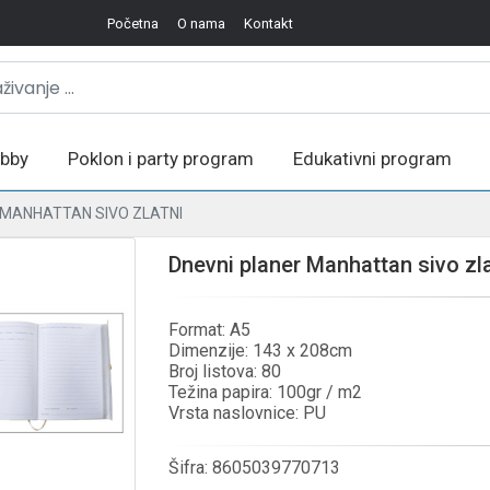
Početna
O nama
Kontakt
bby
Poklon i party program
Edukativni program
 MANHATTAN SIVO ZLATNI
Dnevni planer Manhattan sivo zla
Format: A5
Dimenzije: 143 x 208cm
Broj listova: 80
Težina papira: 100gr / m2
Vrsta naslovnice: PU
Šifra:
8605039770713