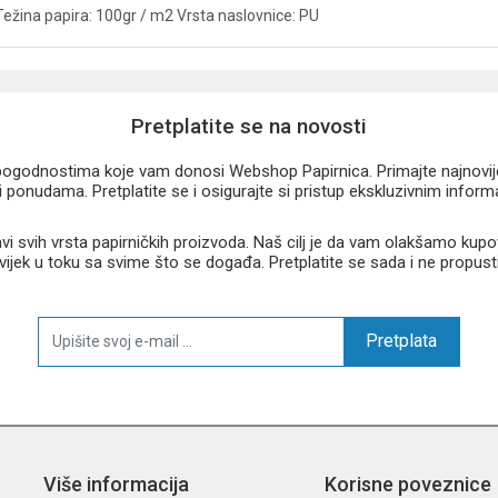
Težina papira: 100gr / m2 Vrsta naslovnice: PU
Pretplatite se na novosti
u pogodnostima koje vam donosi Webshop Papirnica. Primajte najnovije 
 ponudama. Pretplatite se i osigurajte si pristup ekskluzivnim infor
 svih vrsta papirničkih proizvoda. Naš cilj je da vam olakšamo kupo
 uvijek u toku sa svime što se događa. Pretplatite se sada i ne propust
Pretplata
Više informacija
Korisne poveznice