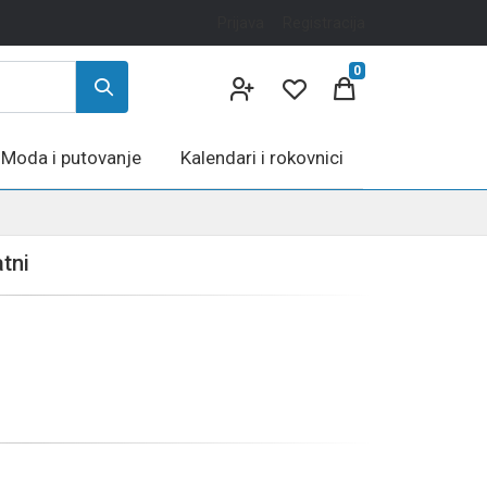
Prijava
Registracija
0
Moda i putovanje
Kalendari i rokovnici
tni