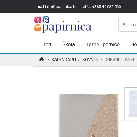
e-mail info@papirnica.hr
tel
+385 44 682 560
Ured
Škola
Torbe i pernice
Ho
.
KALENDARI I ROKOVNICI
DNEVNI PLANER