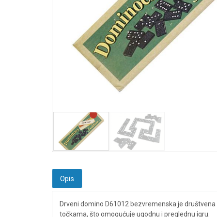
Opis
Drveni domino D61012 bezvremenska je društvena igra
točkama, što omogućuje ugodnu i preglednu igru.