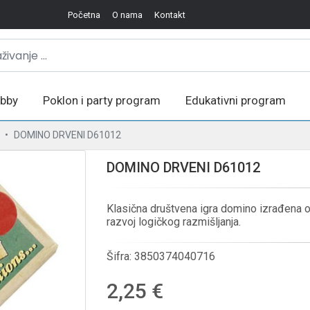
Početna
O nama
Kontakt
bby
Poklon i party program
Edukativni program
DOMINO DRVENI D61012
DOMINO DRVENI D61012
Klasična društvena igra domino izrađena od
razvoj logičkog razmišljanja.
Šifra:
3850374040716
2,25 €