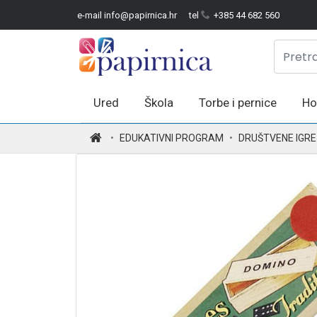
e-mail info@papirnica.hr
tel
+385 44 682 560
Ured
Škola
Torbe i pernice
Ho
.
EDUKATIVNI PROGRAM
DRUŠTVENE IGRE