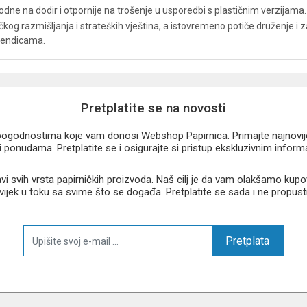
odne na dodir i otpornije na trošenje u usporedbi s plastičnim verzijama.
ičkog razmišljanja i strateških vještina, a istovremeno potiče druženje i
ikendicama.
Pretplatite se na novosti
u pogodnostima koje vam donosi Webshop Papirnica. Primajte najnovije 
 ponudama. Pretplatite se i osigurajte si pristup ekskluzivnim infor
 svih vrsta papirničkih proizvoda. Naš cilj je da vam olakšamo kupo
 uvijek u toku sa svime što se događa. Pretplatite se sada i ne propust
Pretplata