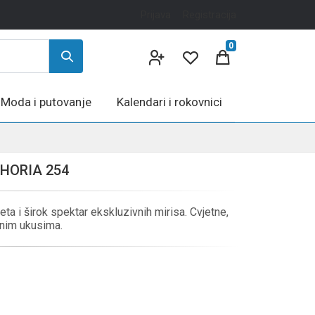
Prijava
Registracija
0
Moda i putovanje
Kalendari i rokovnici
PHORIA 254
ta i širok spektar ekskluzivnih mirisa. Cvjetne,
isnim ukusima.