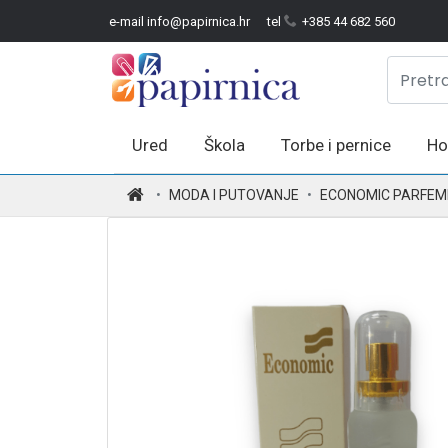
e-mail info@papirnica.hr
tel
+385 44 682 560
Ured
Škola
Torbe i pernice
Ho
.
MODA I PUTOVANJE
ECONOMIC PARFEM