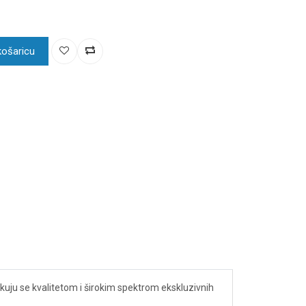
košaricu
uju se kvalitetom i širokim spektrom ekskluzivnih