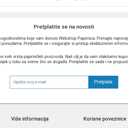
Pretplatite se na novosti
u pogodnostima koje vam donosi Webshop Papirnica. Primajte najnovije 
 ponudama. Pretplatite se i osigurajte si pristup ekskluzivnim infor
 svih vrsta papirničkih proizvoda. Naš cilj je da vam olakšamo kupo
 uvijek u toku sa svime što se događa. Pretplatite se sada i ne propust
Pretplata
Više informacija
Korisne poveznice