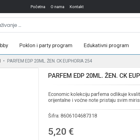
Početna
O nama
Kontakt
bby
Poklon i party program
Edukativni program
I
PARFEM EDP 20ML. ŽEN. CK EUPHORIA 254
PARFEM EDP 20ML. ŽEN. CK EU
Economic kolekciju parfema odlikuje kvalite
orijentalne i voćne note pristaju svim mir
Šifra:
8606104687318
5,20 €