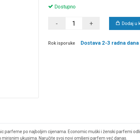
Dostupno
-
+
Dodaj u 
Dostava 2-3 radna dana
Rok isporuke
c parfeme po najboljim cijenama. Economic muški i ženski parfemi odlik
vim mirisnim ukusima. Naručite svoj novi omiljeni parfem već danas.