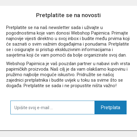
Praktično zatvaranje elastičnom gumicom
Čvrsta kartonska konstrukcija
Zaštita dokumenata od gužvanja i oštećenja
Pretplatite se na novosti
Idealan za školu, ured i svakodnevnu organizaciju
Atraktivan Coolpack Stars dizajn
Pretplatite se na naš newsletter sada i uživajte u
pogodnostima koje vam donosi Webshop Papirnica. Primajte
najnovije vijesti direktno u svoj inbox i budite među prvima koji
će saznati o svim važnim događajima i ponudama. Pretplatite
se i osigurajte si pristup ekskluzivnim informacijama i
savjetima koji će vam pomoći da bolje organizirate svoj dan.
Webshop Papirnica je vaš pouzdan partner u nabavi svih vrsta
papirničkih proizvoda. Naš cilj je da vam olakšamo kupovinu i
pružimo najbolje moguće iskustvo. Pridružite se našoj
zajednici pretplatnika i budite uvijek u toku sa svime što se
događa. Pretplatite se sada i ne propustite ništa važno!
Pretplata