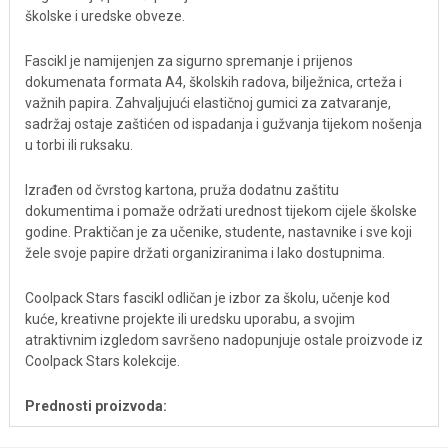
školske i uredske obveze.
Fascikl je namijenjen za sigurno spremanje i prijenos
dokumenata formata A4, školskih radova, bilježnica, crteža i
važnih papira. Zahvaljujući elastičnoj gumici za zatvaranje,
sadržaj ostaje zaštićen od ispadanja i gužvanja tijekom nošenja
u torbi ili ruksaku.
Izrađen od čvrstog kartona, pruža dodatnu zaštitu
dokumentima i pomaže održati urednost tijekom cijele školske
godine. Praktičan je za učenike, studente, nastavnike i sve koji
žele svoje papire držati organiziranima i lako dostupnima.
Coolpack Stars fascikl odličan je izbor za školu, učenje kod
kuće, kreativne projekte ili uredsku uporabu, a svojim
atraktivnim izgledom savršeno nadopunjuje ostale proizvode iz
Coolpack Stars kolekcije.
Prednosti proizvoda:
Format A4