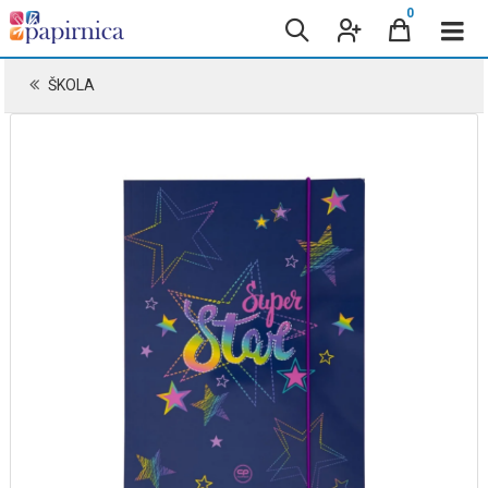
0
ŠKOLA