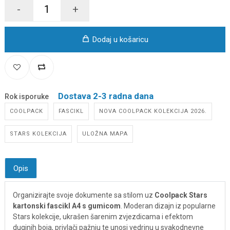
-
+
Dodaj u košaricu
Dostava 2-3 radna dana
Rok isporuke
COOLPACK
FASCIKL
NOVA COOLPACK KOLEKCIJA 2026.
STARS KOLEKCIJA
ULOŽNA MAPA
Opis
Organizirajte svoje dokumente sa stilom uz
Coolpack Stars
kartonski fascikl A4 s gumicom
. Moderan dizajn iz popularne
Stars kolekcije, ukrašen šarenim zvjezdicama i efektom
duginih boja, privlači pažnju te unosi vedrinu u svakodnevne