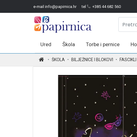
e-mail info@papirnica.hr
tel
+385 44 682 560
Ured
Škola
Torbe i pernice
Ho
.
ŠKOLA
BILJEŽNICE I BLOKOVI
FASCIKL