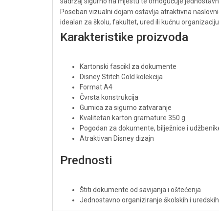
sadržaj sigurno na mjestu te omogućuje jednostavno 
Poseban vizualni dojam ostavlja atraktivna naslov
idealan za školu, fakultet, ured ili kućnu organizac
Karakteristike proizvoda
Kartonski fascikl za dokumente
Disney Stitch Gold kolekcija
Format A4
Čvrsta konstrukcija
Gumica za sigurno zatvaranje
Kvalitetan karton gramature 350 g
Pogodan za dokumente, bilježnice i udžbenik
Atraktivan Disney dizajn
Prednosti
Štiti dokumente od savijanja i oštećenja
Jednostavno organiziranje školskih i uredskih
Elastična gumica drži sadržaj sigurnim