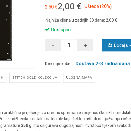
2,00 €
Ušteda (20%)
2,50 €
Najniža cijena u zadnjih 30 dana:
2,00 €
Dostupno
-
+
Dodaj u 
Dostava 2-3 radna dana
Rok isporuke
CH
STITCH GOLD KOLEKCIJA
ULOŽNA MAPA
om
praktično je rješenje za uredno spremanje i prijenos školskih, uredskih
ce, udžbenike i ostale materijale koje želite zaštititi od gužvanja i ošt
na gramature
350 g
, što osigurava dugotrajnost i čvrstoću tijekom svako