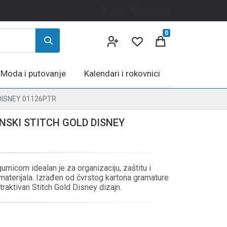
Prijava
Registracija
0
Moda i putovanje
Kalendari i rokovnici
DISNEY 01126PTR
NSKI STITCH GOLD DISNEY
umicom idealan je za organizaciju, zaštitu i
 materijala. Izrađen od čvrstog kartona gramature
traktivan Stitch Gold Disney dizajn.