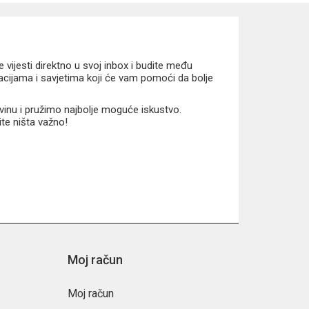
vijesti direktno u svoj inbox i budite među
macijama i savjetima koji će vam pomoći da bolje
vinu i pružimo najbolje moguće iskustvo.
ite ništa važno!
dokumenata uz prepoznatljiv Disney stil.
Moj račun
Moj račun