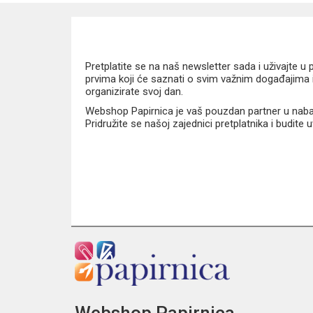
Čvrsta i dugotrajna izrada
Moderan Stitch Gold Disney motiv
Idealan za školu, fakultet i ured
Tehničke informacije
Pretplatite se na naš newsletter sada i uživajte 
prvima koji će saznati o svim važnim događajima i
organizirate svoj dan.
Format: A4
Webshop Papirnica je vaš pouzdan partner u nabavi
Materijal: karton 350 g
Pridružite se našoj zajednici pretplatnika i budite
Zatvaranje: elastična gumica
Kolekcija: Disney Stitch Gold
Disney Stitch Gold fascikl A4 s gumicom savršen je 
Webshop Papirnica