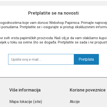
Pretplatite se na novosti
u pogodnostima koje vam donosi Webshop Papirnica. Primajte najnovije 
 ponudama. Pretplatite se i osigurajte si pristup ekskluzivnim infor
 svih vrsta papirničkih proizvoda. Naš cilj je da vam olakšamo kupo
 uvijek u toku sa svime što se događa. Pretplatite se sada i ne propust
Pretplata
dodatak školskom i uredskom priboru za sve koji žele kvalitetnu zaštitu 
Više informacija
Korisne poveznice
Mapa lokacije (site)
Akcije