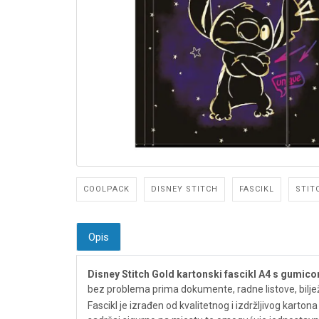
COOLPACK
DISNEY STITCH
FASCIKL
STIT
Opis
Disney Stitch Gold kartonski fascikl A4 s gumic
bez problema prima dokumente, radne listove, bilježni
Fascikl je izrađen od kvalitetnog i izdržljivog karto