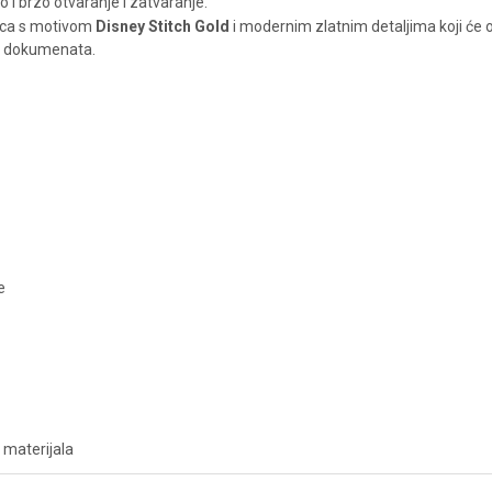
i brzo otvaranje i zatvaranje.
nica s motivom
Disney Stitch Gold
i modernim zlatnim detaljima koji će od
iju dokumenata.
e
 materijala