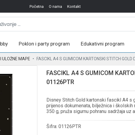
Početna
O nama
Kontakt
bby
Poklon i party program
Edukativni program
I I ULOŽNE MAPE
FASCIKL A4 S GUMICOM KARTONSKI STITCH GOLD 
FASCIKL A4 S GUMICOM KARTO
01126PTR
Disney Stitch Gold kartonski fascikl A4 s g
prijenos dokumenata, bilježnica i školskih
350 g, pruža sigurnu pohranu sadržaja uz a
Šifra:
01126PTR